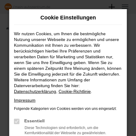
Zum
Hauptinhalt
Cookie Einstellungen
springen
Startseite
Angebote
Fahrzeugmarkt
Wir nutzen Cookies, um Ihnen die bestmögliche
Nutzung unserer Webseite zu ermöglichen und unsere
FAHRZEUGSHOWROOM
Kommunikation mit Ihnen zu verbessern. Wir
berücksichtigen hierbei Ihre Präferenzen und
verarbeiten Daten für Marketing und Statistiken nur,
wenn Sie uns Ihre Einwilligung geben. Wenn Sie zu
einem späteren Zeitpunkt Ihre Meinung ändern, können
Fehler: Network Error
Sie die Einwilligung jederzeit für die Zukunft widerrufen.
Weitere Informationen zum Umfang der
Beim Laden ist ein Fehler aufgetreten.
Datenverarbeitung finden Sie hier:
Datenschutzerklärung
,
Cookie-Richtlinie
.
Hier sind ein paar Tipps, die dir helfen können:
Impressum
Überprüfe deine Firewall und deine
Folgende Kategorien von Cookies werden von uns eingesetzt:
Internetverbindung.
Laden andere Webseiten, zum Beispiel
Essentiell
deine Suchmaschine?
Diese Technologien sind erforderlich, um die
Kernfunktionalität der Webseite zu gewährleisten.