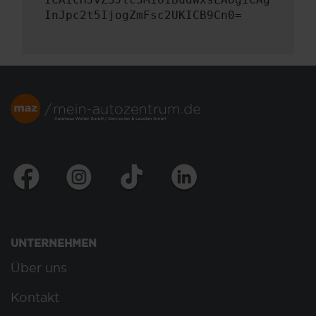
InJpc2t5IjogZmFsc2UKICB9Cn0=
UNTERNEHMEN
Über uns
Kontakt