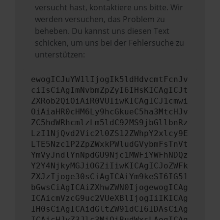
versucht hast, kontaktiere uns bitte. Wir
werden versuchen, das Problem zu
beheben. Du kannst uns diesen Text
schicken, um uns bei der Fehlersuche zu
unterstützen:
ewogICJuYW1lIjogIk5ldHdvcmtFcnJv
ciIsCiAgImNvbmZpZyI6IHsKICAgICJt
ZXRob2QiOiAiR0VUIiwKICAgICJ1cmwi
OiAiaHR0cHM6Ly9hcGkueC5ha3MtcHJv
ZC5hdWRhcmlzLm5ldC92MS9jbGllbnRz
LzI1NjQvd2Vic2l0ZS12ZWhpY2xlcy9E
LTE5Nzc1P2ZpZWxkPWludGVybmFsTnVt
YmVyJndlYnNpdGU9Njc1MWFiYWFhNDQz
Y2Y4NjkyMGJiOGZiIiwKICAgICJoZWFk
ZXJzIjoge30sCiAgICAiYm9keSI6IG51
bGwsCiAgICAiZXhwZWN0IjogewogICAg
ICAicmVzcG9uc2VUeXBlIjogIiIKICAg
IH0sCiAgICAidGltZW91dCI6IDAsCiAg
ICAicHJvZ3Jlc3MiOiBudWxsLAogICAg