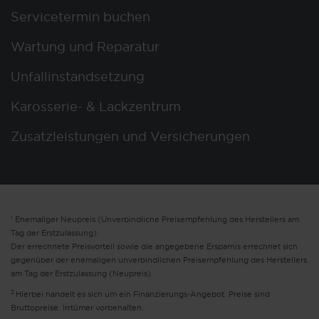
Servicetermin buchen
Wartung und Reparatur
Unfallinstandsetzung
Karosserie- & Lackzentrum
Zusatzleistungen und Versicherungen
1
Ehemaliger Neupreis (Unverbindliche Preisempfehlung des Herstellers am
Tag der Erstzulassung).
Der errechnete Preisvorteil sowie die angegebene Ersparnis errechnet sich
gegenüber der ehemaligen unverbindlichen Preisempfehlung des Herstellers
am Tag der Erstzulassung (Neupreis).
2
Hierbei handelt es sich um ein Finanzierungs-Angebot. Preise sind
Bruttopreise. Irrtümer vorbehalten.