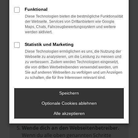
Prüfe deine Browsererweiterungen.
Manche Erweiterungen, wie Werbeblocker,
Funktional
können das Laden bestimmter Seiten
Diese Technologien bieten die bestmögliche Funktionalität
der Webseite. Services von Drittanbietern wie Google
verhindern. Funktioniert die Seite in einem
Maps, Chats, Fahrzeugbewertungssystem und weitere
anderen Browser oder in einem privaten
werden aktiviert.
Fenster?
Statistik und Marketing
Starte dein Gerät neu.
Diese Technologien ermöglichen es uns, die Nutzung der
Das kann manchmal helfen,
Webseite zu analysieren, um die Leistung zu messen und
zu verbessern. Zudem werden Technologien eingesetzt,
vorübergehende Probleme zu beheben.
die von dritten Werbetreibenden verwendet werden, um
Stelle sicher, dass dein Browser und dein
Sie auf anderen Webseiten zu verfolgen und um Anzeigen
zu schalten, die für Ihre Interessen relevant sind.
Betriebssystem auf dem neuesten Stand
sind.
Speichern
Veraltete Software birgt nicht nur ein
Sicherheitsrisiko, sondern kann auch dazu
Optionale Cookies ablehnen
führen, dass bestimmte Funktionen nicht
Alle akzeptieren
mehr unterstützt werden.
Wende dich an den Webseitenbetreiber.
Wenn du alle oben genannten Schritte