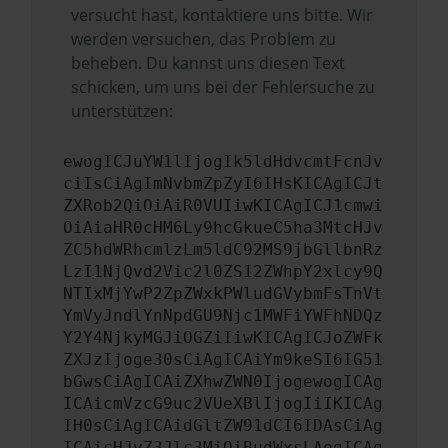
versucht hast, kontaktiere uns bitte. Wir
werden versuchen, das Problem zu
beheben. Du kannst uns diesen Text
schicken, um uns bei der Fehlersuche zu
unterstützen:
ewogICJuYW1lIjogIk5ldHdvcmtFcnJv
ciIsCiAgImNvbmZpZyI6IHsKICAgICJt
ZXRob2QiOiAiR0VUIiwKICAgICJ1cmwi
OiAiaHR0cHM6Ly9hcGkueC5ha3MtcHJv
ZC5hdWRhcmlzLm5ldC92MS9jbGllbnRz
LzI1NjQvd2Vic2l0ZS12ZWhpY2xlcy9Q
NTIxMjYwP2ZpZWxkPWludGVybmFsTnVt
YmVyJndlYnNpdGU9Njc1MWFiYWFhNDQz
Y2Y4NjkyMGJiOGZiIiwKICAgICJoZWFk
ZXJzIjoge30sCiAgICAiYm9keSI6IG51
bGwsCiAgICAiZXhwZWN0IjogewogICAg
ICAicmVzcG9uc2VUeXBlIjogIiIKICAg
IH0sCiAgICAidGltZW91dCI6IDAsCiAg
ICAicHJvZ3Jlc3MiOiBudWxsLAogICAg