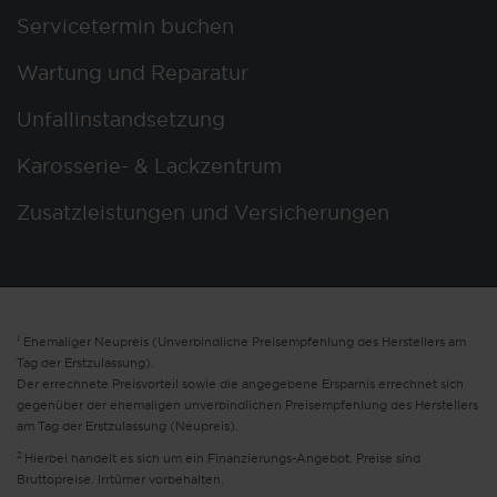
Servicetermin buchen
Wartung und Reparatur
Unfallinstandsetzung
Karosserie- & Lackzentrum
Zusatzleistungen und Versicherungen
1
Ehemaliger Neupreis (Unverbindliche Preisempfehlung des Herstellers am
Tag der Erstzulassung).
Der errechnete Preisvorteil sowie die angegebene Ersparnis errechnet sich
gegenüber der ehemaligen unverbindlichen Preisempfehlung des Herstellers
am Tag der Erstzulassung (Neupreis).
2
Hierbei handelt es sich um ein Finanzierungs-Angebot. Preise sind
Bruttopreise. Irrtümer vorbehalten.