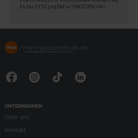
InJpc2t5IjogZmFsc2UKICB9Cn0=
UNTERNEHMEN
Über uns
Kontakt