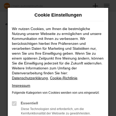
Zum
Hauptinhalt
Cookie Einstellungen
springen
Startseite
Angebote
Fahrzeugmarkt
Wir nutzen Cookies, um Ihnen die bestmögliche
Nutzung unserer Webseite zu ermöglichen und unsere
FAHRZEUGSHOWROOM
Kommunikation mit Ihnen zu verbessern. Wir
berücksichtigen hierbei Ihre Präferenzen und
verarbeiten Daten für Marketing und Statistiken nur,
wenn Sie uns Ihre Einwilligung geben. Wenn Sie zu
einem späteren Zeitpunkt Ihre Meinung ändern, können
Fehler: Network Error
Sie die Einwilligung jederzeit für die Zukunft widerrufen.
Weitere Informationen zum Umfang der
Beim Laden ist ein Fehler aufgetreten.
Datenverarbeitung finden Sie hier:
Datenschutzerklärung
,
Cookie-Richtlinie
.
Hier sind ein paar Tipps, die dir helfen können:
Impressum
Überprüfe deine Firewall und deine
Folgende Kategorien von Cookies werden von uns eingesetzt:
Internetverbindung.
Laden andere Webseiten, zum Beispiel
Essentiell
deine Suchmaschine?
Diese Technologien sind erforderlich, um die
Kernfunktionalität der Webseite zu gewährleisten.