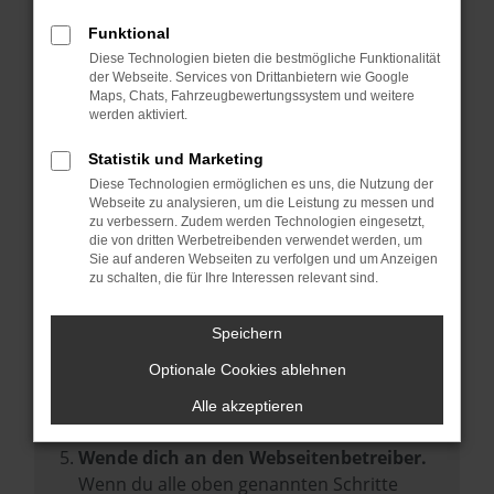
Prüfe deine Browsererweiterungen.
Manche Erweiterungen, wie Werbeblocker,
Funktional
können das Laden bestimmter Seiten
Diese Technologien bieten die bestmögliche Funktionalität
der Webseite. Services von Drittanbietern wie Google
verhindern. Funktioniert die Seite in einem
Maps, Chats, Fahrzeugbewertungssystem und weitere
anderen Browser oder in einem privaten
werden aktiviert.
Fenster?
Statistik und Marketing
Starte dein Gerät neu.
Diese Technologien ermöglichen es uns, die Nutzung der
Das kann manchmal helfen,
Webseite zu analysieren, um die Leistung zu messen und
zu verbessern. Zudem werden Technologien eingesetzt,
vorübergehende Probleme zu beheben.
die von dritten Werbetreibenden verwendet werden, um
Stelle sicher, dass dein Browser und dein
Sie auf anderen Webseiten zu verfolgen und um Anzeigen
zu schalten, die für Ihre Interessen relevant sind.
Betriebssystem auf dem neuesten Stand
sind.
Speichern
Veraltete Software birgt nicht nur ein
Sicherheitsrisiko, sondern kann auch dazu
Optionale Cookies ablehnen
führen, dass bestimmte Funktionen nicht
Alle akzeptieren
mehr unterstützt werden.
Wende dich an den Webseitenbetreiber.
Wenn du alle oben genannten Schritte