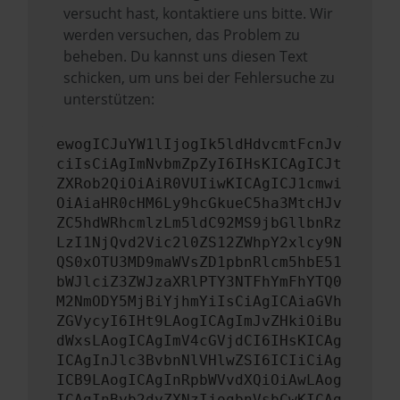
versucht hast, kontaktiere uns bitte. Wir
werden versuchen, das Problem zu
beheben. Du kannst uns diesen Text
schicken, um uns bei der Fehlersuche zu
unterstützen:
ewogICJuYW1lIjogIk5ldHdvcmtFcnJv
ciIsCiAgImNvbmZpZyI6IHsKICAgICJt
ZXRob2QiOiAiR0VUIiwKICAgICJ1cmwi
OiAiaHR0cHM6Ly9hcGkueC5ha3MtcHJv
ZC5hdWRhcmlzLm5ldC92MS9jbGllbnRz
LzI1NjQvd2Vic2l0ZS12ZWhpY2xlcy9N
QS0xOTU3MD9maWVsZD1pbnRlcm5hbE51
bWJlciZ3ZWJzaXRlPTY3NTFhYmFhYTQ0
M2NmODY5MjBiYjhmYiIsCiAgICAiaGVh
ZGVycyI6IHt9LAogICAgImJvZHkiOiBu
dWxsLAogICAgImV4cGVjdCI6IHsKICAg
ICAgInJlc3BvbnNlVHlwZSI6ICIiCiAg
ICB9LAogICAgInRpbWVvdXQiOiAwLAog
ICAgInByb2dyZXNzIjogbnVsbCwKICAg