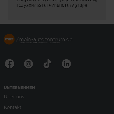
ICJyaXNreSI6IGZhbHNlCiAgfQp9
UNTERNEHMEN
Über uns
Kontakt