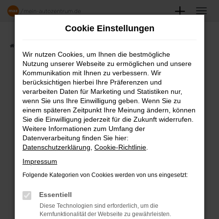
Zum
Hauptinhalt
Cookie Einstellungen
springen
Startseite
Angebote
Fahrzeugmarkt
Wir nutzen Cookies, um Ihnen die bestmögliche
Nutzung unserer Webseite zu ermöglichen und unsere
FAHRZEUGSHOWROOM
Kommunikation mit Ihnen zu verbessern. Wir
berücksichtigen hierbei Ihre Präferenzen und
verarbeiten Daten für Marketing und Statistiken nur,
wenn Sie uns Ihre Einwilligung geben. Wenn Sie zu
einem späteren Zeitpunkt Ihre Meinung ändern, können
Fehler: Network Error
Sie die Einwilligung jederzeit für die Zukunft widerrufen.
Weitere Informationen zum Umfang der
Beim Laden ist ein Fehler aufgetreten.
Datenverarbeitung finden Sie hier:
Datenschutzerklärung
,
Cookie-Richtlinie
.
Hier sind ein paar Tipps, die dir helfen können:
Impressum
Überprüfe deine Firewall und deine
Folgende Kategorien von Cookies werden von uns eingesetzt:
Internetverbindung.
Laden andere Webseiten, zum Beispiel
Essentiell
deine Suchmaschine?
Diese Technologien sind erforderlich, um die
Kernfunktionalität der Webseite zu gewährleisten.