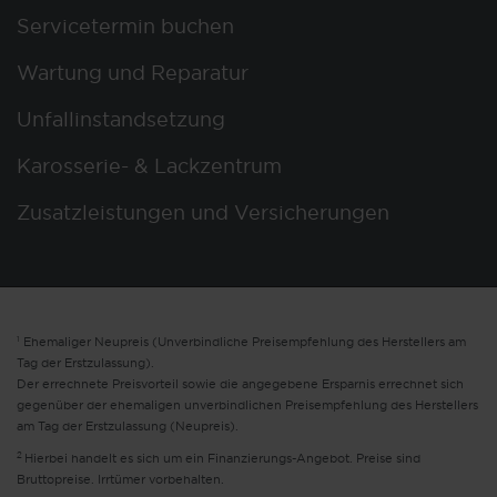
Servicetermin buchen
Wartung und Reparatur
Unfallinstandsetzung
Karosserie- & Lackzentrum
Zusatzleistungen und Versicherungen
1
Ehemaliger Neupreis (Unverbindliche Preisempfehlung des Herstellers am
Tag der Erstzulassung).
Der errechnete Preisvorteil sowie die angegebene Ersparnis errechnet sich
gegenüber der ehemaligen unverbindlichen Preisempfehlung des Herstellers
am Tag der Erstzulassung (Neupreis).
2
Hierbei handelt es sich um ein Finanzierungs-Angebot. Preise sind
Bruttopreise. Irrtümer vorbehalten.