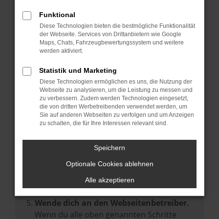
Prüfe deine Browsererweiterungen.
Manche Erweiterungen, wie Werbeblocker,
Funktional
können das Laden bestimmter Seiten
Diese Technologien bieten die bestmögliche Funktionalität
der Webseite. Services von Drittanbietern wie Google
verhindern. Funktioniert die Seite in einem
Maps, Chats, Fahrzeugbewertungssystem und weitere
anderen Browser oder in einem privaten
werden aktiviert.
Fenster?
Statistik und Marketing
Starte dein Gerät neu.
Diese Technologien ermöglichen es uns, die Nutzung der
Das kann manchmal helfen,
Webseite zu analysieren, um die Leistung zu messen und
zu verbessern. Zudem werden Technologien eingesetzt,
vorübergehende Probleme zu beheben.
die von dritten Werbetreibenden verwendet werden, um
Stelle sicher, dass dein Browser und dein
Sie auf anderen Webseiten zu verfolgen und um Anzeigen
zu schalten, die für Ihre Interessen relevant sind.
Betriebssystem auf dem neuesten Stand
sind.
Speichern
Veraltete Software birgt nicht nur ein
Sicherheitsrisiko, sondern kann auch dazu
Optionale Cookies ablehnen
führen, dass bestimmte Funktionen nicht
Alle akzeptieren
mehr unterstützt werden.
Wende dich an den Webseitenbetreiber.
Wenn du alle oben genannten Schritte