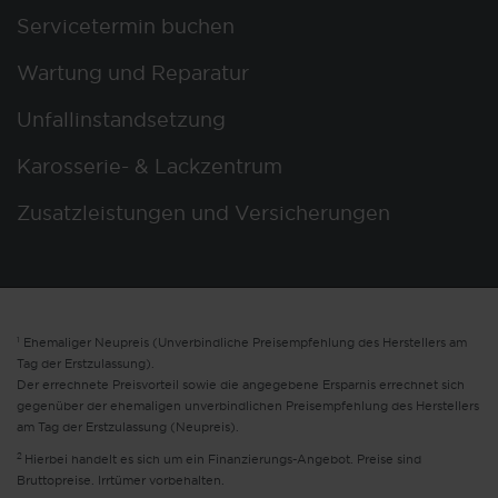
Servicetermin buchen
Wartung und Reparatur
Unfallinstandsetzung
Karosserie- & Lackzentrum
Zusatzleistungen und Versicherungen
1
Ehemaliger Neupreis (Unverbindliche Preisempfehlung des Herstellers am
Tag der Erstzulassung).
Der errechnete Preisvorteil sowie die angegebene Ersparnis errechnet sich
gegenüber der ehemaligen unverbindlichen Preisempfehlung des Herstellers
am Tag der Erstzulassung (Neupreis).
2
Hierbei handelt es sich um ein Finanzierungs-Angebot. Preise sind
Bruttopreise. Irrtümer vorbehalten.