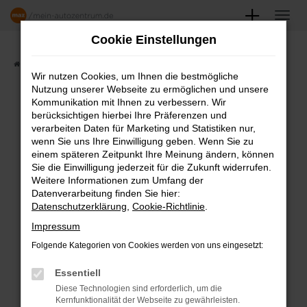
Zum
Hauptinhalt
Cookie Einstellungen
springen
Startseite
Angebote
Fahrzeugmarkt
Wir nutzen Cookies, um Ihnen die bestmögliche
Nutzung unserer Webseite zu ermöglichen und unsere
FAHRZEUGSHOWROOM
Kommunikation mit Ihnen zu verbessern. Wir
berücksichtigen hierbei Ihre Präferenzen und
verarbeiten Daten für Marketing und Statistiken nur,
wenn Sie uns Ihre Einwilligung geben. Wenn Sie zu
einem späteren Zeitpunkt Ihre Meinung ändern, können
Fehler: Network Error
Sie die Einwilligung jederzeit für die Zukunft widerrufen.
Weitere Informationen zum Umfang der
Beim Laden ist ein Fehler aufgetreten.
Datenverarbeitung finden Sie hier:
Datenschutzerklärung
,
Cookie-Richtlinie
.
Hier sind ein paar Tipps, die dir helfen können:
Impressum
Überprüfe deine Firewall und deine
Folgende Kategorien von Cookies werden von uns eingesetzt:
Internetverbindung.
Laden andere Webseiten, zum Beispiel
Essentiell
deine Suchmaschine?
Diese Technologien sind erforderlich, um die
Kernfunktionalität der Webseite zu gewährleisten.