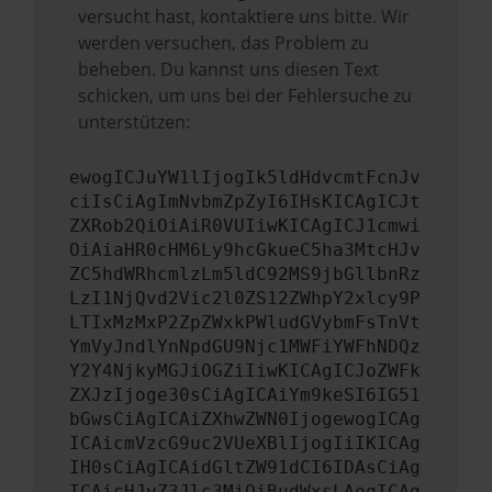
versucht hast, kontaktiere uns bitte. Wir
werden versuchen, das Problem zu
beheben. Du kannst uns diesen Text
schicken, um uns bei der Fehlersuche zu
unterstützen:
ewogICJuYW1lIjogIk5ldHdvcmtFcnJv
ciIsCiAgImNvbmZpZyI6IHsKICAgICJt
ZXRob2QiOiAiR0VUIiwKICAgICJ1cmwi
OiAiaHR0cHM6Ly9hcGkueC5ha3MtcHJv
ZC5hdWRhcmlzLm5ldC92MS9jbGllbnRz
LzI1NjQvd2Vic2l0ZS12ZWhpY2xlcy9P
LTIxMzMxP2ZpZWxkPWludGVybmFsTnVt
YmVyJndlYnNpdGU9Njc1MWFiYWFhNDQz
Y2Y4NjkyMGJiOGZiIiwKICAgICJoZWFk
ZXJzIjoge30sCiAgICAiYm9keSI6IG51
bGwsCiAgICAiZXhwZWN0IjogewogICAg
ICAicmVzcG9uc2VUeXBlIjogIiIKICAg
IH0sCiAgICAidGltZW91dCI6IDAsCiAg
ICAicHJvZ3Jlc3MiOiBudWxsLAogICAg