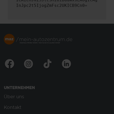
InJpc2t5IjogZmFsc2UKICB9Cn0=
UNTERNEHMEN
Über uns
Kontakt