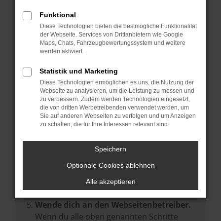
Prüfe deine Browsererweiterungen.
Manche Erweiterungen, wie Werbeblocker,
Funktional
können das Laden bestimmter Seiten
Diese Technologien bieten die bestmögliche Funktionalität
der Webseite. Services von Drittanbietern wie Google
verhindern. Funktioniert die Seite in einem
Maps, Chats, Fahrzeugbewertungssystem und weitere
anderen Browser oder in einem privaten
werden aktiviert.
Fenster?
Statistik und Marketing
Starte dein Gerät neu.
Diese Technologien ermöglichen es uns, die Nutzung der
Das kann manchmal helfen,
Webseite zu analysieren, um die Leistung zu messen und
zu verbessern. Zudem werden Technologien eingesetzt,
vorübergehende Probleme zu beheben.
die von dritten Werbetreibenden verwendet werden, um
Stelle sicher, dass dein Browser und dein
Sie auf anderen Webseiten zu verfolgen und um Anzeigen
zu schalten, die für Ihre Interessen relevant sind.
Betriebssystem auf dem neuesten Stand
sind.
Speichern
Veraltete Software birgt nicht nur ein
Sicherheitsrisiko, sondern kann auch dazu
Optionale Cookies ablehnen
führen, dass bestimmte Funktionen nicht
Alle akzeptieren
mehr unterstützt werden.
Wende dich an den Webseitenbetreiber.
Wenn du alle oben genannten Schritte