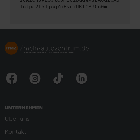
InJpc2t5IjogZmFsc2UKICB9Cn0=
UNTERNEHMEN
Über uns
Kontakt