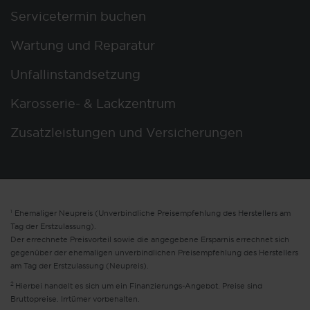
Servicetermin buchen
Wartung und Reparatur
Unfallinstandsetzung
Karosserie- & Lackzentrum
Zusatzleistungen und Versicherungen
1
Ehemaliger Neupreis (Unverbindliche Preisempfehlung des Herstellers am
Tag der Erstzulassung).
Der errechnete Preisvorteil sowie die angegebene Ersparnis errechnet sich
gegenüber der ehemaligen unverbindlichen Preisempfehlung des Herstellers
am Tag der Erstzulassung (Neupreis).
2
Hierbei handelt es sich um ein Finanzierungs-Angebot. Preise sind
Bruttopreise. Irrtümer vorbehalten.