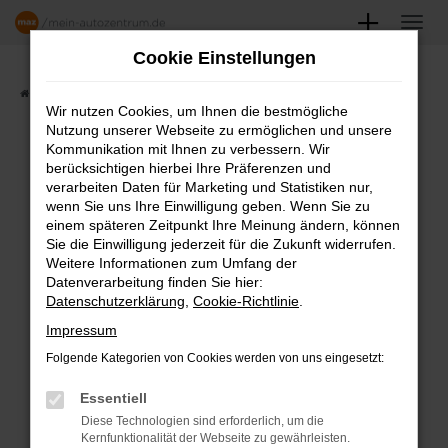
Zum
Hauptinhalt
Cookie Einstellungen
springen
Startseite
Angebote
Fahrzeugmarkt
Wir nutzen Cookies, um Ihnen die bestmögliche
Nutzung unserer Webseite zu ermöglichen und unsere
FAHRZEUGSHOWROOM
Kommunikation mit Ihnen zu verbessern. Wir
berücksichtigen hierbei Ihre Präferenzen und
verarbeiten Daten für Marketing und Statistiken nur,
wenn Sie uns Ihre Einwilligung geben. Wenn Sie zu
einem späteren Zeitpunkt Ihre Meinung ändern, können
Fehler: Network Error
Sie die Einwilligung jederzeit für die Zukunft widerrufen.
Weitere Informationen zum Umfang der
Beim Laden ist ein Fehler aufgetreten.
Datenverarbeitung finden Sie hier:
Datenschutzerklärung
,
Cookie-Richtlinie
.
Hier sind ein paar Tipps, die dir helfen können:
Impressum
Überprüfe deine Firewall und deine
Folgende Kategorien von Cookies werden von uns eingesetzt:
Internetverbindung.
Laden andere Webseiten, zum Beispiel
Essentiell
deine Suchmaschine?
Diese Technologien sind erforderlich, um die
Kernfunktionalität der Webseite zu gewährleisten.