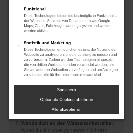
Prüfe deine Browsererweiterungen.
Manche Erweiterungen, wie Werbeblocker,
Funktional
können das Laden bestimmter Seiten
Diese Technologien bieten die bestmögliche Funktionalität
der Webseite. Services von Drittanbietern wie Google
verhindern. Funktioniert die Seite in einem
Maps, Chats, Fahrzeugbewertungssystem und weitere
anderen Browser oder in einem privaten
werden aktiviert.
Fenster?
Statistik und Marketing
Starte dein Gerät neu.
Diese Technologien ermöglichen es uns, die Nutzung der
Das kann manchmal helfen,
Webseite zu analysieren, um die Leistung zu messen und
zu verbessern. Zudem werden Technologien eingesetzt,
vorübergehende Probleme zu beheben.
die von dritten Werbetreibenden verwendet werden, um
Stelle sicher, dass dein Browser und dein
Sie auf anderen Webseiten zu verfolgen und um Anzeigen
zu schalten, die für Ihre Interessen relevant sind.
Betriebssystem auf dem neuesten Stand
sind.
Speichern
Veraltete Software birgt nicht nur ein
Sicherheitsrisiko, sondern kann auch dazu
Optionale Cookies ablehnen
führen, dass bestimmte Funktionen nicht
Alle akzeptieren
mehr unterstützt werden.
Wende dich an den Webseitenbetreiber.
Wenn du alle oben genannten Schritte