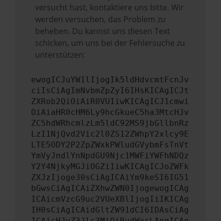
versucht hast, kontaktiere uns bitte. Wir
werden versuchen, das Problem zu
beheben. Du kannst uns diesen Text
schicken, um uns bei der Fehlersuche zu
unterstützen:
ewogICJuYW1lIjogIk5ldHdvcmtFcnJv
ciIsCiAgImNvbmZpZyI6IHsKICAgICJt
ZXRob2QiOiAiR0VUIiwKICAgICJ1cmwi
OiAiaHR0cHM6Ly9hcGkueC5ha3MtcHJv
ZC5hdWRhcmlzLm5ldC92MS9jbGllbnRz
LzI1NjQvd2Vic2l0ZS12ZWhpY2xlcy9E
LTE5ODY2P2ZpZWxkPWludGVybmFsTnVt
YmVyJndlYnNpdGU9Njc1MWFiYWFhNDQz
Y2Y4NjkyMGJiOGZiIiwKICAgICJoZWFk
ZXJzIjoge30sCiAgICAiYm9keSI6IG51
bGwsCiAgICAiZXhwZWN0IjogewogICAg
ICAicmVzcG9uc2VUeXBlIjogIiIKICAg
IH0sCiAgICAidGltZW91dCI6IDAsCiAg
ICAicHJvZ3Jlc3MiOiBudWxsLAogICAg