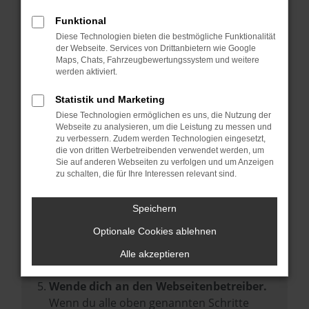
Prüfe deine Browsererweiterungen.
Manche Erweiterungen, wie Werbeblocker,
Funktional
können das Laden bestimmter Seiten
Diese Technologien bieten die bestmögliche Funktionalität
der Webseite. Services von Drittanbietern wie Google
verhindern. Funktioniert die Seite in einem
Maps, Chats, Fahrzeugbewertungssystem und weitere
anderen Browser oder in einem privaten
werden aktiviert.
Fenster?
Statistik und Marketing
Starte dein Gerät neu.
Diese Technologien ermöglichen es uns, die Nutzung der
Das kann manchmal helfen,
Webseite zu analysieren, um die Leistung zu messen und
zu verbessern. Zudem werden Technologien eingesetzt,
vorübergehende Probleme zu beheben.
die von dritten Werbetreibenden verwendet werden, um
Stelle sicher, dass dein Browser und dein
Sie auf anderen Webseiten zu verfolgen und um Anzeigen
zu schalten, die für Ihre Interessen relevant sind.
Betriebssystem auf dem neuesten Stand
sind.
Speichern
Veraltete Software birgt nicht nur ein
Sicherheitsrisiko, sondern kann auch dazu
Optionale Cookies ablehnen
führen, dass bestimmte Funktionen nicht
Alle akzeptieren
mehr unterstützt werden.
Wende dich an den Webseitenbetreiber.
Wenn du alle oben genannten Schritte