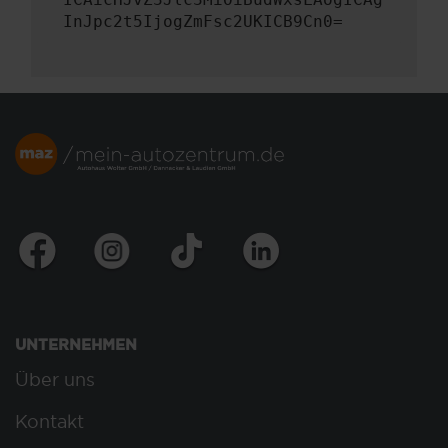
InJpc2t5IjogZmFsc2UKICB9Cn0=
UNTERNEHMEN
Über uns
Kontakt