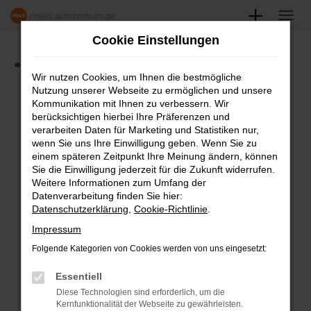
Zum
Hauptinhalt
Cookie Einstellungen
springen
Startseite
Angebote
Fahrzeugmarkt
Wir nutzen Cookies, um Ihnen die bestmögliche
Nutzung unserer Webseite zu ermöglichen und unsere
FAHRZEUGSHOWROOM
Kommunikation mit Ihnen zu verbessern. Wir
berücksichtigen hierbei Ihre Präferenzen und
verarbeiten Daten für Marketing und Statistiken nur,
wenn Sie uns Ihre Einwilligung geben. Wenn Sie zu
einem späteren Zeitpunkt Ihre Meinung ändern, können
Fehler: Network Error
Sie die Einwilligung jederzeit für die Zukunft widerrufen.
Weitere Informationen zum Umfang der
Beim Laden ist ein Fehler aufgetreten.
Datenverarbeitung finden Sie hier:
Datenschutzerklärung
,
Cookie-Richtlinie
.
Hier sind ein paar Tipps, die dir helfen können:
Impressum
Überprüfe deine Firewall und deine
Folgende Kategorien von Cookies werden von uns eingesetzt:
Internetverbindung.
Laden andere Webseiten, zum Beispiel
Essentiell
deine Suchmaschine?
Diese Technologien sind erforderlich, um die
Kernfunktionalität der Webseite zu gewährleisten.