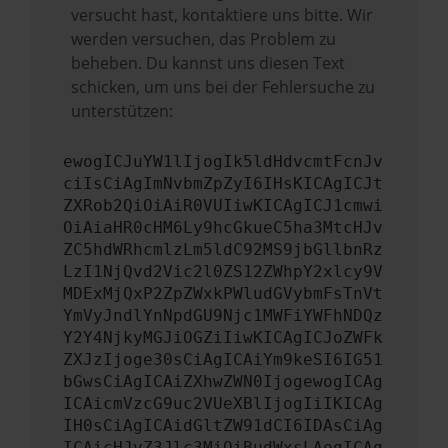
versucht hast, kontaktiere uns bitte. Wir
werden versuchen, das Problem zu
beheben. Du kannst uns diesen Text
schicken, um uns bei der Fehlersuche zu
unterstützen:
ewogICJuYW1lIjogIk5ldHdvcmtFcnJv
ciIsCiAgImNvbmZpZyI6IHsKICAgICJt
ZXRob2QiOiAiR0VUIiwKICAgICJ1cmwi
OiAiaHR0cHM6Ly9hcGkueC5ha3MtcHJv
ZC5hdWRhcmlzLm5ldC92MS9jbGllbnRz
LzI1NjQvd2Vic2l0ZS12ZWhpY2xlcy9V
MDExMjQxP2ZpZWxkPWludGVybmFsTnVt
YmVyJndlYnNpdGU9Njc1MWFiYWFhNDQz
Y2Y4NjkyMGJiOGZiIiwKICAgICJoZWFk
ZXJzIjoge30sCiAgICAiYm9keSI6IG51
bGwsCiAgICAiZXhwZWN0IjogewogICAg
ICAicmVzcG9uc2VUeXBlIjogIiIKICAg
IH0sCiAgICAidGltZW91dCI6IDAsCiAg
ICAicHJvZ3Jlc3MiOiBudWxsLAogICAg