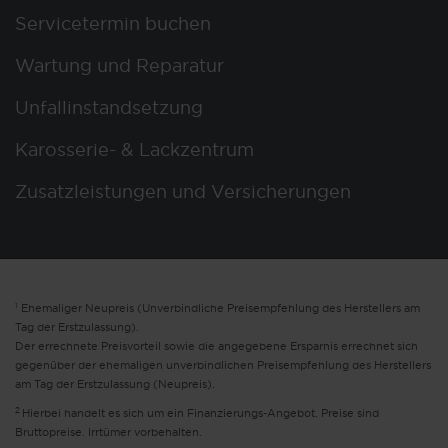
Servicetermin buchen
Wartung und Reparatur
Unfallinstandsetzung
Karosserie- & Lackzentrum
Zusatzleistungen und Versicherungen
1
Ehemaliger Neupreis (Unverbindliche Preisempfehlung des Herstellers am
Tag der Erstzulassung).
Der errechnete Preisvorteil sowie die angegebene Ersparnis errechnet sich
gegenüber der ehemaligen unverbindlichen Preisempfehlung des Herstellers
am Tag der Erstzulassung (Neupreis).
2
Hierbei handelt es sich um ein Finanzierungs-Angebot. Preise sind
Bruttopreise. Irrtümer vorbehalten.