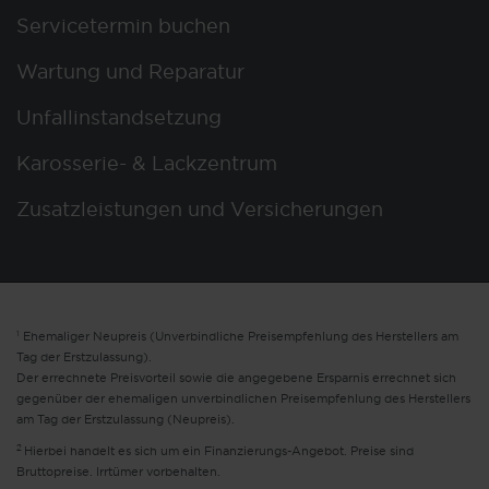
Servicetermin buchen
Wartung und Reparatur
Unfallinstandsetzung
Karosserie- & Lackzentrum
Zusatzleistungen und Versicherungen
1
Ehemaliger Neupreis (Unverbindliche Preisempfehlung des Herstellers am
Tag der Erstzulassung).
Der errechnete Preisvorteil sowie die angegebene Ersparnis errechnet sich
gegenüber der ehemaligen unverbindlichen Preisempfehlung des Herstellers
am Tag der Erstzulassung (Neupreis).
2
Hierbei handelt es sich um ein Finanzierungs-Angebot. Preise sind
Bruttopreise. Irrtümer vorbehalten.