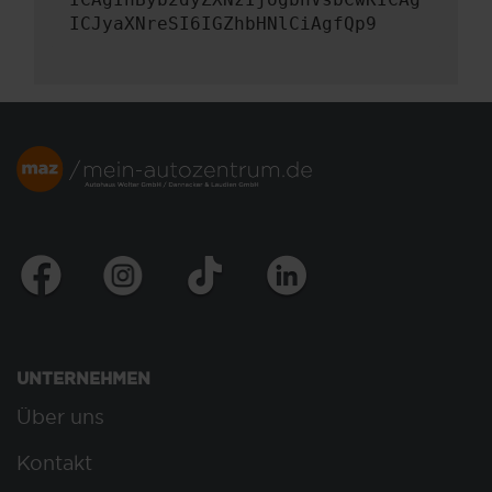
ICJyaXNreSI6IGZhbHNlCiAgfQp9
UNTERNEHMEN
Über uns
Kontakt