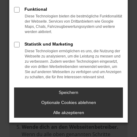
Prüfe deine Browsererweiterungen.
Manche Erweiterungen, wie Werbeblocker,
Funktional
können das Laden bestimmter Seiten
Diese Technologien bieten die bestmögliche Funktionalität
der Webseite. Services von Drittanbietern wie Google
verhindern. Funktioniert die Seite in einem
Maps, Chats, Fahrzeugbewertungssystem und weitere
anderen Browser oder in einem privaten
werden aktiviert.
Fenster?
Statistik und Marketing
Starte dein Gerät neu.
Diese Technologien ermöglichen es uns, die Nutzung der
Das kann manchmal helfen,
Webseite zu analysieren, um die Leistung zu messen und
zu verbessern. Zudem werden Technologien eingesetzt,
vorübergehende Probleme zu beheben.
die von dritten Werbetreibenden verwendet werden, um
Stelle sicher, dass dein Browser und dein
Sie auf anderen Webseiten zu verfolgen und um Anzeigen
zu schalten, die für Ihre Interessen relevant sind.
Betriebssystem auf dem neuesten Stand
sind.
Speichern
Veraltete Software birgt nicht nur ein
Sicherheitsrisiko, sondern kann auch dazu
Optionale Cookies ablehnen
führen, dass bestimmte Funktionen nicht
Alle akzeptieren
mehr unterstützt werden.
Wende dich an den Webseitenbetreiber.
Wenn du alle oben genannten Schritte