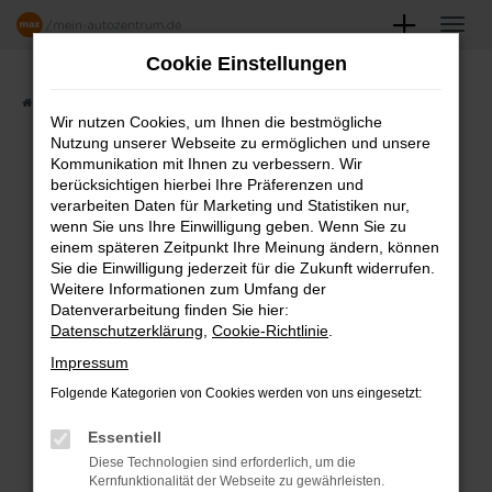
Zum
Hauptinhalt
Cookie Einstellungen
springen
Startseite
Angebote
Fahrzeugmarkt
Wir nutzen Cookies, um Ihnen die bestmögliche
Nutzung unserer Webseite zu ermöglichen und unsere
FAHRZEUGSHOWROOM
Kommunikation mit Ihnen zu verbessern. Wir
berücksichtigen hierbei Ihre Präferenzen und
verarbeiten Daten für Marketing und Statistiken nur,
wenn Sie uns Ihre Einwilligung geben. Wenn Sie zu
einem späteren Zeitpunkt Ihre Meinung ändern, können
Fehler: Network Error
Sie die Einwilligung jederzeit für die Zukunft widerrufen.
Weitere Informationen zum Umfang der
Beim Laden ist ein Fehler aufgetreten.
Datenverarbeitung finden Sie hier:
Datenschutzerklärung
,
Cookie-Richtlinie
.
Hier sind ein paar Tipps, die dir helfen können:
Impressum
Überprüfe deine Firewall und deine
Folgende Kategorien von Cookies werden von uns eingesetzt:
Internetverbindung.
Laden andere Webseiten, zum Beispiel
Essentiell
deine Suchmaschine?
Diese Technologien sind erforderlich, um die
Kernfunktionalität der Webseite zu gewährleisten.