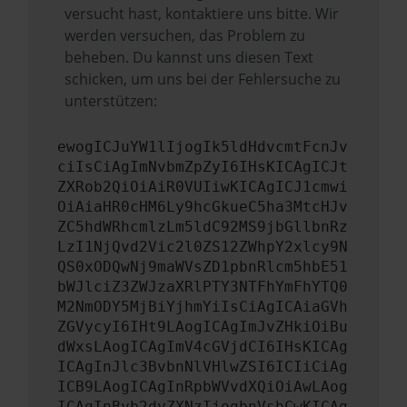
versucht hast, kontaktiere uns bitte. Wir
werden versuchen, das Problem zu
beheben. Du kannst uns diesen Text
schicken, um uns bei der Fehlersuche zu
unterstützen:
ewogICJuYW1lIjogIk5ldHdvcmtFcnJv
ciIsCiAgImNvbmZpZyI6IHsKICAgICJt
ZXRob2QiOiAiR0VUIiwKICAgICJ1cmwi
OiAiaHR0cHM6Ly9hcGkueC5ha3MtcHJv
ZC5hdWRhcmlzLm5ldC92MS9jbGllbnRz
LzI1NjQvd2Vic2l0ZS12ZWhpY2xlcy9N
QS0xODQwNj9maWVsZD1pbnRlcm5hbE51
bWJlciZ3ZWJzaXRlPTY3NTFhYmFhYTQ0
M2NmODY5MjBiYjhmYiIsCiAgICAiaGVh
ZGVycyI6IHt9LAogICAgImJvZHkiOiBu
dWxsLAogICAgImV4cGVjdCI6IHsKICAg
ICAgInJlc3BvbnNlVHlwZSI6ICIiCiAg
ICB9LAogICAgInRpbWVvdXQiOiAwLAog
ICAgInByb2dyZXNzIjogbnVsbCwKICAg