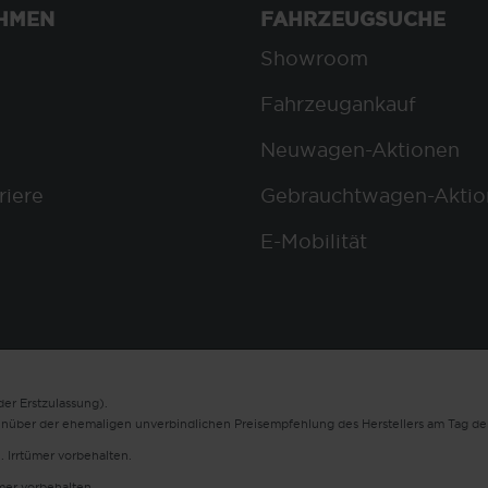
HMEN
FAHRZEUGSUCHE
Showroom
Fahrzeugankauf
Neuwagen-Aktionen
riere
Gebrauchtwagen-Aktio
E-Mobilität
er Erstzulassung).
enüber der ehemaligen unverbindlichen Preisempfehlung des Herstellers am Tag der
. Irrtümer vorbehalten.
ümer vorbehalten.