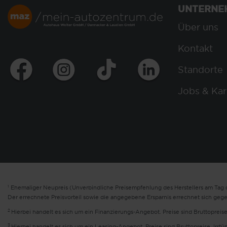
UNTERNE
Über uns
Kontakt
Standorte
Jobs & Kar
1
Ehemaliger Neupreis (Unverbindliche Preisempfehlung des Herstellers am Tag d
Der errechnete Preisvorteil sowie die angegebene Ersparnis errechnet sich geg
2
Hierbei handelt es sich um ein Finanzierungs-Angebot. Preise sind Bruttopreise
3
Hierbei handelt es sich um ein Leasing-Angebot. Preise sind Bruttopreise. Irrt