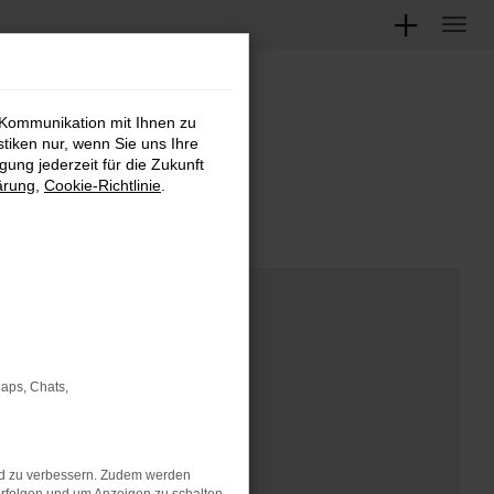
 Kommunikation mit Ihnen zu
M
stiken nur, wenn Sie uns Ihre
ung jederzeit für die Zukunft
ärung
,
Cookie-Richtlinie
.
Maps, Chats,
nd zu verbessern. Zudem werden