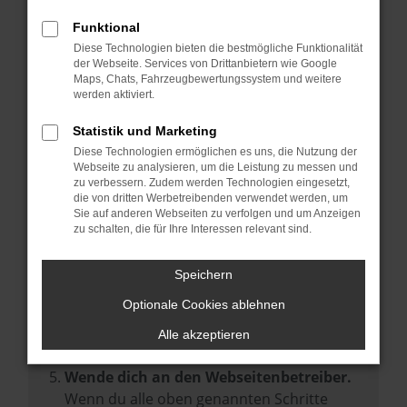
Prüfe deine Browsererweiterungen.
Manche Erweiterungen, wie Werbeblocker,
Funktional
können das Laden bestimmter Seiten
Diese Technologien bieten die bestmögliche Funktionalität
der Webseite. Services von Drittanbietern wie Google
verhindern. Funktioniert die Seite in einem
Maps, Chats, Fahrzeugbewertungssystem und weitere
anderen Browser oder in einem privaten
werden aktiviert.
Fenster?
Statistik und Marketing
Starte dein Gerät neu.
Diese Technologien ermöglichen es uns, die Nutzung der
Das kann manchmal helfen,
Webseite zu analysieren, um die Leistung zu messen und
zu verbessern. Zudem werden Technologien eingesetzt,
vorübergehende Probleme zu beheben.
die von dritten Werbetreibenden verwendet werden, um
Stelle sicher, dass dein Browser und dein
Sie auf anderen Webseiten zu verfolgen und um Anzeigen
zu schalten, die für Ihre Interessen relevant sind.
Betriebssystem auf dem neuesten Stand
sind.
Speichern
Veraltete Software birgt nicht nur ein
Sicherheitsrisiko, sondern kann auch dazu
Optionale Cookies ablehnen
führen, dass bestimmte Funktionen nicht
Alle akzeptieren
mehr unterstützt werden.
Wende dich an den Webseitenbetreiber.
Wenn du alle oben genannten Schritte