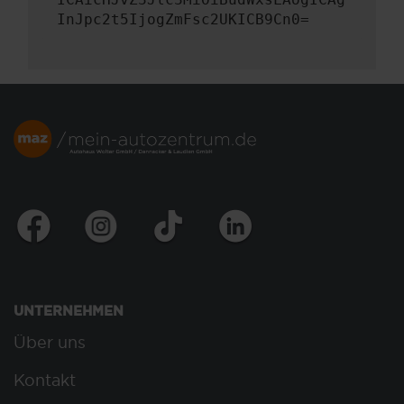
InJpc2t5IjogZmFsc2UKICB9Cn0=
UNTERNEHMEN
Über uns
Kontakt