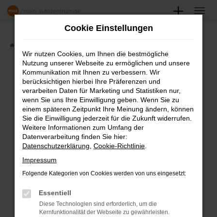
Zum
Hauptinhalt
Cookie Einstellungen
springen
Startseite
Angebote
Fahrzeugmarkt
Wir nutzen Cookies, um Ihnen die bestmögliche
Nutzung unserer Webseite zu ermöglichen und unsere
FAHRZEUGSHOWROOM
Kommunikation mit Ihnen zu verbessern. Wir
berücksichtigen hierbei Ihre Präferenzen und
verarbeiten Daten für Marketing und Statistiken nur,
wenn Sie uns Ihre Einwilligung geben. Wenn Sie zu
einem späteren Zeitpunkt Ihre Meinung ändern, können
Fehler: Network Error
Sie die Einwilligung jederzeit für die Zukunft widerrufen.
Weitere Informationen zum Umfang der
Beim Laden ist ein Fehler aufgetreten.
Datenverarbeitung finden Sie hier:
Datenschutzerklärung
,
Cookie-Richtlinie
.
Hier sind ein paar Tipps, die dir helfen können:
Impressum
Überprüfe deine Firewall und deine
Folgende Kategorien von Cookies werden von uns eingesetzt:
Internetverbindung.
Laden andere Webseiten, zum Beispiel
Essentiell
deine Suchmaschine?
Diese Technologien sind erforderlich, um die
Kernfunktionalität der Webseite zu gewährleisten.