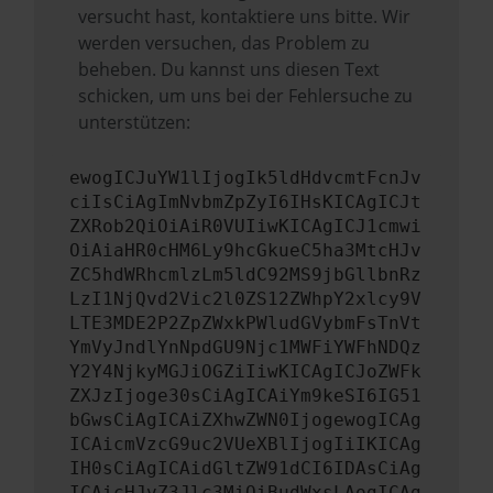
versucht hast, kontaktiere uns bitte. Wir
werden versuchen, das Problem zu
beheben. Du kannst uns diesen Text
schicken, um uns bei der Fehlersuche zu
unterstützen:
ewogICJuYW1lIjogIk5ldHdvcmtFcnJv
ciIsCiAgImNvbmZpZyI6IHsKICAgICJt
ZXRob2QiOiAiR0VUIiwKICAgICJ1cmwi
OiAiaHR0cHM6Ly9hcGkueC5ha3MtcHJv
ZC5hdWRhcmlzLm5ldC92MS9jbGllbnRz
LzI1NjQvd2Vic2l0ZS12ZWhpY2xlcy9V
LTE3MDE2P2ZpZWxkPWludGVybmFsTnVt
YmVyJndlYnNpdGU9Njc1MWFiYWFhNDQz
Y2Y4NjkyMGJiOGZiIiwKICAgICJoZWFk
ZXJzIjoge30sCiAgICAiYm9keSI6IG51
bGwsCiAgICAiZXhwZWN0IjogewogICAg
ICAicmVzcG9uc2VUeXBlIjogIiIKICAg
IH0sCiAgICAidGltZW91dCI6IDAsCiAg
ICAicHJvZ3Jlc3MiOiBudWxsLAogICAg