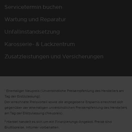
Servicetermin buchen
Wartung und Reparatur
Unfallinstandsetzung
Karosserie- & Lackzentrum
Zusatzleistungen und Versicherungen
1
Ehemaliger Neupreis (Unverbindliche Preisempfehlung des Herstellers am
Tag der Erstzulassung).
Der errechnete Preisvorteil sowie die angegebene Ersparnis errechnet sich
gegenüber der ehemaligen unverbindlichen Preisempfehlung des Herstellers
am Tag der Erstzulassung (Neupreis).
2
Hierbei handelt es sich um ein Finanzierungs-Angebot. Preise sind
Bruttopreise. Irrtümer vorbehalten.