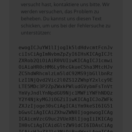
versucht hast, kontaktiere uns bitte. Wir
werden versuchen, das Problem zu
beheben. Du kannst uns diesen Text
schicken, um uns bei der Fehlersuche zu
unterstützen:
ewogICJuYW1lIjogIk5ldHdvcmtFcnJv
ciIsCiAgImNvbmZpZyI6IHsKICAgICJt
ZXRob2QiOiAiR0VUIiwKICAgICJ1cmwi
OiAiaHR0cHM6Ly9hcGkueC5ha3MtcHJv
ZC5hdWRhcmlzLm5ldC92MS9jbGllbnRz
LzI1NjQvd2Vic2l0ZS12ZWhpY2xlcy9E
LTE5MDc3P2ZpZWxkPWludGVybmFsTnVt
YmVyJndlYnNpdGU9Njc1MWFiYWFhNDQz
Y2Y4NjkyMGJiOGZiIiwKICAgICJoZWFk
ZXJzIjoge30sCiAgICAiYm9keSI6IG51
bGwsCiAgICAiZXhwZWN0IjogewogICAg
ICAicmVzcG9uc2VUeXBlIjogIiIKICAg
IH0sCiAgICAidGltZW91dCI6IDAsCiAg
ICAicHJvZ3Jlc3MiOiBudWxsLAogICAg