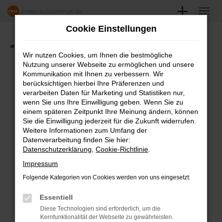
Zum
Hauptinhalt
Cookie Einstellungen
springen
Startseite
Angebote
Fahrzeugmarkt
Wir nutzen Cookies, um Ihnen die bestmögliche
Nutzung unserer Webseite zu ermöglichen und unsere
FAHRZEUGSHOWROOM
Kommunikation mit Ihnen zu verbessern. Wir
berücksichtigen hierbei Ihre Präferenzen und
verarbeiten Daten für Marketing und Statistiken nur,
wenn Sie uns Ihre Einwilligung geben. Wenn Sie zu
einem späteren Zeitpunkt Ihre Meinung ändern, können
Fehler: Network Error
Sie die Einwilligung jederzeit für die Zukunft widerrufen.
Weitere Informationen zum Umfang der
Beim Laden ist ein Fehler aufgetreten.
Datenverarbeitung finden Sie hier:
Datenschutzerklärung
,
Cookie-Richtlinie
.
Hier sind ein paar Tipps, die dir helfen können:
Impressum
Überprüfe deine Firewall und deine
Folgende Kategorien von Cookies werden von uns eingesetzt:
Internetverbindung.
Laden andere Webseiten, zum Beispiel
Essentiell
deine Suchmaschine?
Diese Technologien sind erforderlich, um die
Kernfunktionalität der Webseite zu gewährleisten.