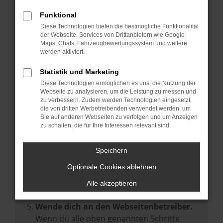
Prüfe deine Browsererweiterungen.
Manche Erweiterungen, wie Werbeblocker,
Funktional
können das Laden bestimmter Seiten
Diese Technologien bieten die bestmögliche Funktionalität
der Webseite. Services von Drittanbietern wie Google
verhindern. Funktioniert die Seite in einem
Maps, Chats, Fahrzeugbewertungssystem und weitere
anderen Browser oder in einem privaten
werden aktiviert.
Fenster?
Statistik und Marketing
Starte dein Gerät neu.
Diese Technologien ermöglichen es uns, die Nutzung der
Das kann manchmal helfen,
Webseite zu analysieren, um die Leistung zu messen und
zu verbessern. Zudem werden Technologien eingesetzt,
vorübergehende Probleme zu beheben.
die von dritten Werbetreibenden verwendet werden, um
Stelle sicher, dass dein Browser und dein
Sie auf anderen Webseiten zu verfolgen und um Anzeigen
zu schalten, die für Ihre Interessen relevant sind.
Betriebssystem auf dem neuesten Stand
sind.
Speichern
Veraltete Software birgt nicht nur ein
Sicherheitsrisiko, sondern kann auch dazu
Optionale Cookies ablehnen
führen, dass bestimmte Funktionen nicht
Alle akzeptieren
mehr unterstützt werden.
Wende dich an den Webseitenbetreiber.
Wenn du alle oben genannten Schritte