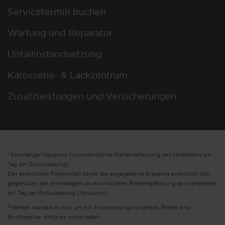
Servicetermin buchen
Wartung und Reparatur
Unfallinstandsetzung
Karosserie- & Lackzentrum
Zusatzleistungen und Versicherungen
1
Ehemaliger Neupreis (Unverbindliche Preisempfehlung des Herstellers am
Tag der Erstzulassung).
Der errechnete Preisvorteil sowie die angegebene Ersparnis errechnet sich
gegenüber der ehemaligen unverbindlichen Preisempfehlung des Herstellers
am Tag der Erstzulassung (Neupreis).
2
Hierbei handelt es sich um ein Finanzierungs-Angebot. Preise sind
Bruttopreise. Irrtümer vorbehalten.