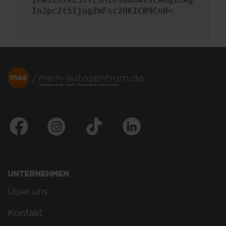
InJpc2t5IjogZmFsc2UKICB9Cn0=
UNTERNEHMEN
Über uns
Kontakt