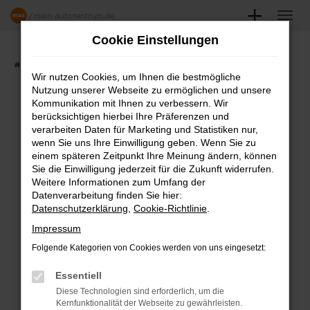
Zum
Hauptinhalt
Cookie Einstellungen
springen
Startseite
Angebote
Fahrzeugmarkt
Wir nutzen Cookies, um Ihnen die bestmögliche
Nutzung unserer Webseite zu ermöglichen und unsere
FAHRZEUGSHOWROOM
Kommunikation mit Ihnen zu verbessern. Wir
berücksichtigen hierbei Ihre Präferenzen und
verarbeiten Daten für Marketing und Statistiken nur,
wenn Sie uns Ihre Einwilligung geben. Wenn Sie zu
einem späteren Zeitpunkt Ihre Meinung ändern, können
Fehler: Network Error
Sie die Einwilligung jederzeit für die Zukunft widerrufen.
Weitere Informationen zum Umfang der
Beim Laden ist ein Fehler aufgetreten.
Datenverarbeitung finden Sie hier:
Datenschutzerklärung
,
Cookie-Richtlinie
.
Hier sind ein paar Tipps, die dir helfen können:
Impressum
Überprüfe deine Firewall und deine
Folgende Kategorien von Cookies werden von uns eingesetzt:
Internetverbindung.
Laden andere Webseiten, zum Beispiel
Essentiell
deine Suchmaschine?
Diese Technologien sind erforderlich, um die
Kernfunktionalität der Webseite zu gewährleisten.