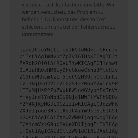
versucht hast, kontaktiere uns bitte. Wir
werden versuchen, das Problem zu
beheben. Du kannst uns diesen Text
schicken, um uns bei der Fehlersuche zu
unterstützen:
ewogICJuYW1lIjogIk5ldHdvcmtFcnJv
ciIsCiAgImNvbmZpZyI6IHsKICAgICJt
ZXRob2QiOiAiR0VUIiwKICAgICJ1cmwi
OiAiaHR0cHM6Ly9hcGkueC5ha3MtcHJv
ZC5hdWRhcmlzLm5ldC92MS9jbGllbnRz
LzI1NjQvd2Vic2l0ZS12ZWhpY2xlcy9P
LTIxMjUzP2ZpZWxkPWludGVybmFsTnVt
YmVyJndlYnNpdGU9Njc1MWFiYWFhNDQz
Y2Y4NjkyMGJiOGZiIiwKICAgICJoZWFk
ZXJzIjoge30sCiAgICAiYm9keSI6IG51
bGwsCiAgICAiZXhwZWN0IjogewogICAg
ICAicmVzcG9uc2VUeXBlIjogIiIKICAg
IH0sCiAgICAidGltZW91dCI6IDAsCiAg
ICAicHJvZ3Jlc3MiOiBudWxsLAogICAg