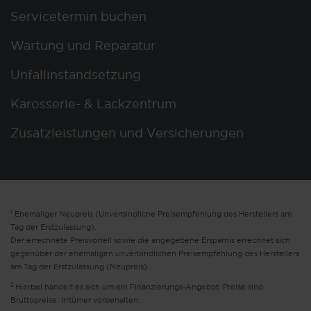
Servicetermin buchen
Wartung und Reparatur
Unfallinstandsetzung
Karosserie- & Lackzentrum
Zusatzleistungen und Versicherungen
1
Ehemaliger Neupreis (Unverbindliche Preisempfehlung des Herstellers am
Tag der Erstzulassung).
Der errechnete Preisvorteil sowie die angegebene Ersparnis errechnet sich
gegenüber der ehemaligen unverbindlichen Preisempfehlung des Herstellers
am Tag der Erstzulassung (Neupreis).
2
Hierbei handelt es sich um ein Finanzierungs-Angebot. Preise sind
Bruttopreise. Irrtümer vorbehalten.