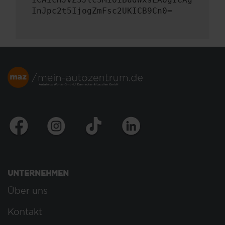
InJpc2t5IjogZmFsc2UKICB9Cn0=
UNTERNEHMEN
Über uns
Kontakt