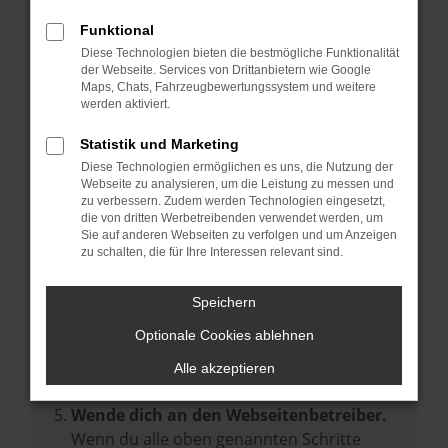
Prüfe deine Browsererweiterungen.
Manche Erweiterungen, wie Werbeblocker,
Funktional
können das Laden bestimmter Seiten
Diese Technologien bieten die bestmögliche Funktionalität
der Webseite. Services von Drittanbietern wie Google
verhindern. Funktioniert die Seite in einem
Maps, Chats, Fahrzeugbewertungssystem und weitere
anderen Browser oder in einem privaten
werden aktiviert.
Fenster?
Statistik und Marketing
Starte dein Gerät neu.
Diese Technologien ermöglichen es uns, die Nutzung der
Das kann manchmal helfen,
Webseite zu analysieren, um die Leistung zu messen und
zu verbessern. Zudem werden Technologien eingesetzt,
vorübergehende Probleme zu beheben.
die von dritten Werbetreibenden verwendet werden, um
Stelle sicher, dass dein Browser und dein
Sie auf anderen Webseiten zu verfolgen und um Anzeigen
zu schalten, die für Ihre Interessen relevant sind.
Betriebssystem auf dem neuesten Stand
sind.
Speichern
Veraltete Software birgt nicht nur ein
Sicherheitsrisiko, sondern kann auch dazu
Optionale Cookies ablehnen
führen, dass bestimmte Funktionen nicht
Alle akzeptieren
mehr unterstützt werden.
Wende dich an den Webseitenbetreiber.
Wenn du alle oben genannten Schritte