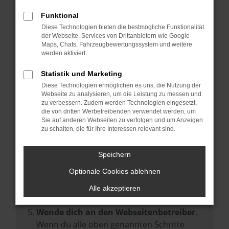
Prüfe deine Browsererweiterungen.
Manche Erweiterungen, wie Werbeblocker,
Funktional
können das Laden bestimmter Seiten
Diese Technologien bieten die bestmögliche Funktionalität
der Webseite. Services von Drittanbietern wie Google
verhindern. Funktioniert die Seite in einem
Maps, Chats, Fahrzeugbewertungssystem und weitere
anderen Browser oder in einem privaten
werden aktiviert.
Fenster?
Statistik und Marketing
Starte dein Gerät neu.
Diese Technologien ermöglichen es uns, die Nutzung der
Das kann manchmal helfen,
Webseite zu analysieren, um die Leistung zu messen und
zu verbessern. Zudem werden Technologien eingesetzt,
vorübergehende Probleme zu beheben.
die von dritten Werbetreibenden verwendet werden, um
Stelle sicher, dass dein Browser und dein
Sie auf anderen Webseiten zu verfolgen und um Anzeigen
zu schalten, die für Ihre Interessen relevant sind.
Betriebssystem auf dem neuesten Stand
sind.
Speichern
Veraltete Software birgt nicht nur ein
Sicherheitsrisiko, sondern kann auch dazu
Optionale Cookies ablehnen
führen, dass bestimmte Funktionen nicht
Alle akzeptieren
mehr unterstützt werden.
Wende dich an den Webseitenbetreiber.
Wenn du alle oben genannten Schritte