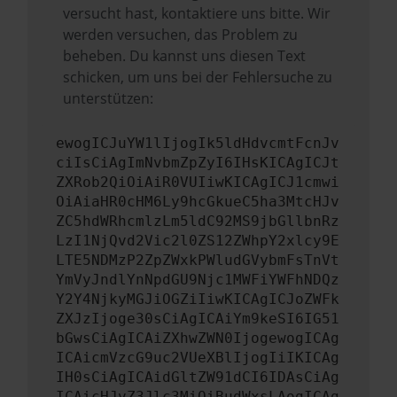
versucht hast, kontaktiere uns bitte. Wir
werden versuchen, das Problem zu
beheben. Du kannst uns diesen Text
schicken, um uns bei der Fehlersuche zu
unterstützen:
ewogICJuYW1lIjogIk5ldHdvcmtFcnJv
ciIsCiAgImNvbmZpZyI6IHsKICAgICJt
ZXRob2QiOiAiR0VUIiwKICAgICJ1cmwi
OiAiaHR0cHM6Ly9hcGkueC5ha3MtcHJv
ZC5hdWRhcmlzLm5ldC92MS9jbGllbnRz
LzI1NjQvd2Vic2l0ZS12ZWhpY2xlcy9E
LTE5NDMzP2ZpZWxkPWludGVybmFsTnVt
YmVyJndlYnNpdGU9Njc1MWFiYWFhNDQz
Y2Y4NjkyMGJiOGZiIiwKICAgICJoZWFk
ZXJzIjoge30sCiAgICAiYm9keSI6IG51
bGwsCiAgICAiZXhwZWN0IjogewogICAg
ICAicmVzcG9uc2VUeXBlIjogIiIKICAg
IH0sCiAgICAidGltZW91dCI6IDAsCiAg
ICAicHJvZ3Jlc3MiOiBudWxsLAogICAg