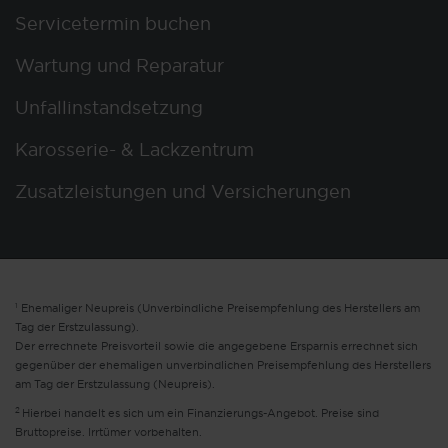
Servicetermin buchen
Wartung und Reparatur
Unfallinstandsetzung
Karosserie- & Lackzentrum
Zusatzleistungen und Versicherungen
1
Ehemaliger Neupreis (Unverbindliche Preisempfehlung des Herstellers am
Tag der Erstzulassung).
Der errechnete Preisvorteil sowie die angegebene Ersparnis errechnet sich
gegenüber der ehemaligen unverbindlichen Preisempfehlung des Herstellers
am Tag der Erstzulassung (Neupreis).
2
Hierbei handelt es sich um ein Finanzierungs-Angebot. Preise sind
Bruttopreise. Irrtümer vorbehalten.