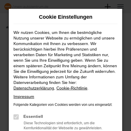
Zum
Hauptinhalt
Cookie Einstellungen
springen
Startseite
Angebote
Fahrzeugmarkt
Wir nutzen Cookies, um Ihnen die bestmögliche
Nutzung unserer Webseite zu ermöglichen und unsere
FAHRZEUGSHOWROOM
Kommunikation mit Ihnen zu verbessern. Wir
berücksichtigen hierbei Ihre Präferenzen und
verarbeiten Daten für Marketing und Statistiken nur,
wenn Sie uns Ihre Einwilligung geben. Wenn Sie zu
einem späteren Zeitpunkt Ihre Meinung ändern, können
Fehler: Network Error
Sie die Einwilligung jederzeit für die Zukunft widerrufen.
Weitere Informationen zum Umfang der
Beim Laden ist ein Fehler aufgetreten.
Datenverarbeitung finden Sie hier:
Datenschutzerklärung
,
Cookie-Richtlinie
.
Hier sind ein paar Tipps, die dir helfen können:
Impressum
Überprüfe deine Firewall und deine
Folgende Kategorien von Cookies werden von uns eingesetzt:
Internetverbindung.
Laden andere Webseiten, zum Beispiel
Essentiell
deine Suchmaschine?
Diese Technologien sind erforderlich, um die
Kernfunktionalität der Webseite zu gewährleisten.