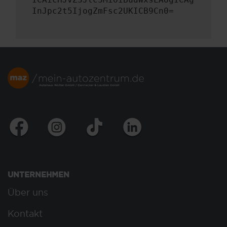
InJpc2t5IjogZmFsc2UKICB9Cn0=
UNTERNEHMEN
Über uns
Kontakt