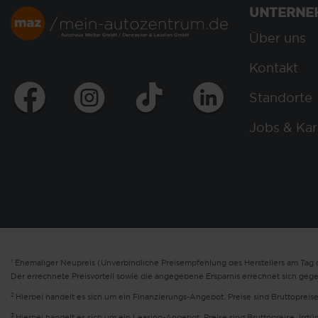
UNTERNE
Über uns
Kontakt
Standorte
Jobs & Kar
1
Ehemaliger Neupreis (Unverbindliche Preisempfehlung des Herstellers am Tag d
Der errechnete Preisvorteil sowie die angegebene Ersparnis errechnet sich geg
2
Hierbei handelt es sich um ein Finanzierungs-Angebot. Preise sind Bruttopreise
3
Hierbei handelt es sich um ein Leasing-Angebot. Preise sind Bruttopreise. Irrt