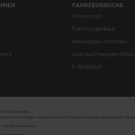
HMEN
FAHRZEUGSUCHE
Showroom
Fahrzeugankauf
Neuwagen-Aktionen
riere
Gebrauchtwagen-Aktio
E-Mobilität
er Erstzulassung).
enüber der ehemaligen unverbindlichen Preisempfehlung des Herstellers am Tag der
. Irrtümer vorbehalten.
ümer vorbehalten.