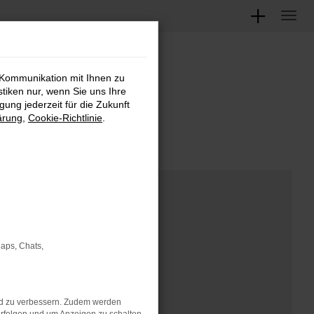
 Kommunikation mit Ihnen zu
M
stiken nur, wenn Sie uns Ihre
ung jederzeit für die Zukunft
ärung
,
Cookie-Richtlinie
.
Maps, Chats,
nd zu verbessern. Zudem werden