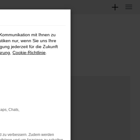
 Kommunikation mit Ihnen zu
M
stiken nur, wenn Sie uns Ihre
ung jederzeit für die Zukunft
ärung
,
Cookie-Richtlinie
.
Maps, Chats,
nd zu verbessern. Zudem werden