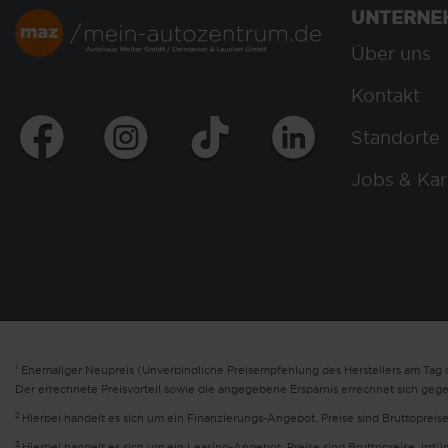
UNTERNE
Über uns
Kontakt
Standorte
Jobs & Kar
1
Ehemaliger Neupreis (Unverbindliche Preisempfehlung des Herstellers am Tag d
Der errechnete Preisvorteil sowie die angegebene Ersparnis errechnet sich geg
2
Hierbei handelt es sich um ein Finanzierungs-Angebot. Preise sind Bruttopreise
3
Hierbei handelt es sich um ein Leasing-Angebot. Preise sind Bruttopreise. Irrt