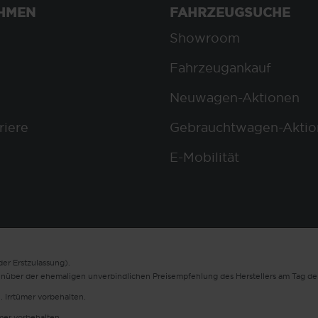
HMEN
FAHRZEUGSUCHE
Showroom
Fahrzeugankauf
Neuwagen-Aktionen
riere
Gebrauchtwagen-Aktio
E-Mobilität
er Erstzulassung).
enüber der ehemaligen unverbindlichen Preisempfehlung des Herstellers am Tag der
. Irrtümer vorbehalten.
ümer vorbehalten.