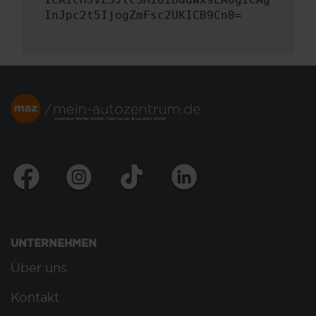
InJpc2t5IjogZmFsc2UKICB9Cn0=
UNTERNEHMEN
Über uns
Kontakt