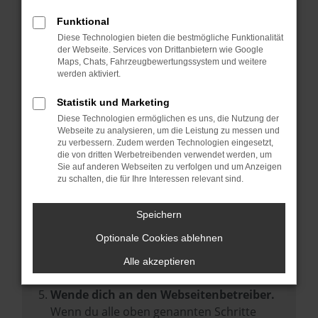
Prüfe deine Browsererweiterungen.
Manche Erweiterungen, wie Werbeblocker,
Funktional
können das Laden bestimmter Seiten
Diese Technologien bieten die bestmögliche Funktionalität
der Webseite. Services von Drittanbietern wie Google
verhindern. Funktioniert die Seite in einem
Maps, Chats, Fahrzeugbewertungssystem und weitere
anderen Browser oder in einem privaten
werden aktiviert.
Fenster?
Statistik und Marketing
Starte dein Gerät neu.
Diese Technologien ermöglichen es uns, die Nutzung der
Das kann manchmal helfen,
Webseite zu analysieren, um die Leistung zu messen und
zu verbessern. Zudem werden Technologien eingesetzt,
vorübergehende Probleme zu beheben.
die von dritten Werbetreibenden verwendet werden, um
Stelle sicher, dass dein Browser und dein
Sie auf anderen Webseiten zu verfolgen und um Anzeigen
zu schalten, die für Ihre Interessen relevant sind.
Betriebssystem auf dem neuesten Stand
sind.
Speichern
Veraltete Software birgt nicht nur ein
Sicherheitsrisiko, sondern kann auch dazu
Optionale Cookies ablehnen
führen, dass bestimmte Funktionen nicht
Alle akzeptieren
mehr unterstützt werden.
Wende dich an den Webseitenbetreiber.
Wenn du alle oben genannten Schritte