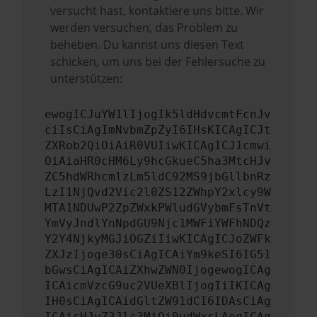
versucht hast, kontaktiere uns bitte. Wir
werden versuchen, das Problem zu
beheben. Du kannst uns diesen Text
schicken, um uns bei der Fehlersuche zu
unterstützen:
ewogICJuYW1lIjogIk5ldHdvcmtFcnJv
ciIsCiAgImNvbmZpZyI6IHsKICAgICJt
ZXRob2QiOiAiR0VUIiwKICAgICJ1cmwi
OiAiaHR0cHM6Ly9hcGkueC5ha3MtcHJv
ZC5hdWRhcmlzLm5ldC92MS9jbGllbnRz
LzI1NjQvd2Vic2l0ZS12ZWhpY2xlcy9W
MTA1NDUwP2ZpZWxkPWludGVybmFsTnVt
YmVyJndlYnNpdGU9Njc1MWFiYWFhNDQz
Y2Y4NjkyMGJiOGZiIiwKICAgICJoZWFk
ZXJzIjoge30sCiAgICAiYm9keSI6IG51
bGwsCiAgICAiZXhwZWN0IjogewogICAg
ICAicmVzcG9uc2VUeXBlIjogIiIKICAg
IH0sCiAgICAidGltZW91dCI6IDAsCiAg
ICAicHJvZ3Jlc3MiOiBudWxsLAogICAg