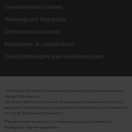
Servicetermin buchen
Wartung und Reparatur
Unfallinstandsetzung
Karosserie- & Lackzentrum
Zusatzleistungen und Versicherungen
1
Ehemaliger Neupreis (Unverbindliche Preisempfehlung des Herstellers am
Tag der Erstzulassung).
Der errechnete Preisvorteil sowie die angegebene Ersparnis errechnet sich
gegenüber der ehemaligen unverbindlichen Preisempfehlung des Herstellers
am Tag der Erstzulassung (Neupreis).
2
Hierbei handelt es sich um ein Finanzierungs-Angebot. Preise sind
Bruttopreise. Irrtümer vorbehalten.