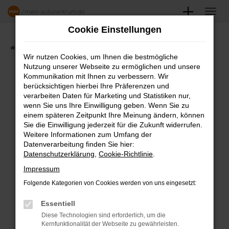
Zum
Hauptinhalt
Cookie Einstellungen
springen
Startseite
Angebote
Fahrzeugmarkt
Wir nutzen Cookies, um Ihnen die bestmögliche
Nutzung unserer Webseite zu ermöglichen und unsere
FAHRZEUGSHOWROOM
Kommunikation mit Ihnen zu verbessern. Wir
berücksichtigen hierbei Ihre Präferenzen und
verarbeiten Daten für Marketing und Statistiken nur,
wenn Sie uns Ihre Einwilligung geben. Wenn Sie zu
einem späteren Zeitpunkt Ihre Meinung ändern, können
Fehler: Network Error
Sie die Einwilligung jederzeit für die Zukunft widerrufen.
Weitere Informationen zum Umfang der
Beim Laden ist ein Fehler aufgetreten.
Datenverarbeitung finden Sie hier:
Datenschutzerklärung
,
Cookie-Richtlinie
.
Hier sind ein paar Tipps, die dir helfen können:
Impressum
Überprüfe deine Firewall und deine
Folgende Kategorien von Cookies werden von uns eingesetzt:
Internetverbindung.
Laden andere Webseiten, zum Beispiel
Essentiell
deine Suchmaschine?
Diese Technologien sind erforderlich, um die
Kernfunktionalität der Webseite zu gewährleisten.