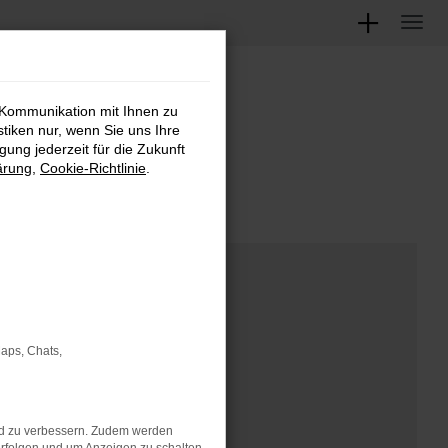
 Kommunikation mit Ihnen zu
M
stiken nur, wenn Sie uns Ihre
ung jederzeit für die Zukunft
ärung
,
Cookie-Richtlinie
.
Maps, Chats,
nd zu verbessern. Zudem werden