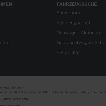
HMEN
FAHRZEUGSUCHE
Showroom
Fahrzeugankauf
Neuwagen-Aktionen
riere
Gebrauchtwagen-Aktio
E-Mobilität
er Erstzulassung).
enüber der ehemaligen unverbindlichen Preisempfehlung des Herstellers am Tag der
. Irrtümer vorbehalten.
ümer vorbehalten.