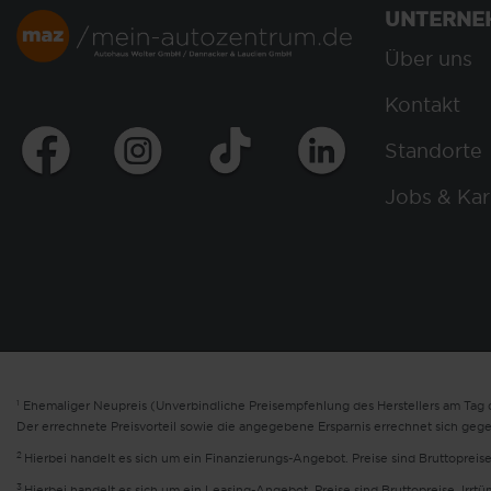
UNTERNE
Über uns
Kontakt
Standorte
Jobs & Kar
1
Ehemaliger Neupreis (Unverbindliche Preisempfehlung des Herstellers am Tag d
Der errechnete Preisvorteil sowie die angegebene Ersparnis errechnet sich geg
2
Hierbei handelt es sich um ein Finanzierungs-Angebot. Preise sind Bruttopreise
3
Hierbei handelt es sich um ein Leasing-Angebot. Preise sind Bruttopreise. Irrt