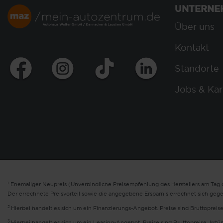
UNTERNE
Über uns
Kontakt
Standorte
Jobs & Kar
1
Ehemaliger Neupreis (Unverbindliche Preisempfehlung des Herstellers am Tag d
Der errechnete Preisvorteil sowie die angegebene Ersparnis errechnet sich geg
2
Hierbei handelt es sich um ein Finanzierungs-Angebot. Preise sind Bruttopreise
3
Hierbei handelt es sich um ein Leasing-Angebot. Preise sind Bruttopreise. Irrt