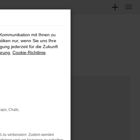
 Kommunikation mit Ihnen zu
M
stiken nur, wenn Sie uns Ihre
ung jederzeit für die Zukunft
ärung
,
Cookie-Richtlinie
.
Maps, Chats,
nd zu verbessern. Zudem werden