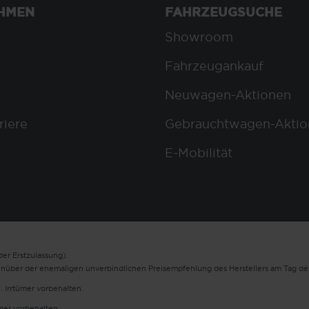
HMEN
FAHRZEUGSUCHE
Showroom
Fahrzeugankauf
Neuwagen-Aktionen
riere
Gebrauchtwagen-Aktio
E-Mobilität
er Erstzulassung).
enüber der ehemaligen unverbindlichen Preisempfehlung des Herstellers am Tag der
. Irrtümer vorbehalten.
ümer vorbehalten.