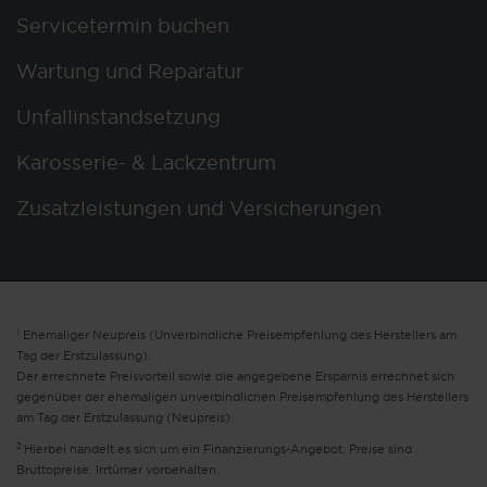
Servicetermin buchen
Wartung und Reparatur
Unfallinstandsetzung
Karosserie- & Lackzentrum
Zusatzleistungen und Versicherungen
1
Ehemaliger Neupreis (Unverbindliche Preisempfehlung des Herstellers am
Tag der Erstzulassung).
Der errechnete Preisvorteil sowie die angegebene Ersparnis errechnet sich
gegenüber der ehemaligen unverbindlichen Preisempfehlung des Herstellers
am Tag der Erstzulassung (Neupreis).
2
Hierbei handelt es sich um ein Finanzierungs-Angebot. Preise sind
Bruttopreise. Irrtümer vorbehalten.