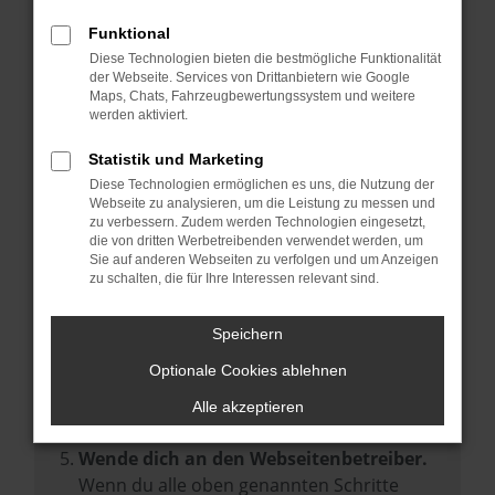
Prüfe deine Browsererweiterungen.
Manche Erweiterungen, wie Werbeblocker,
Funktional
können das Laden bestimmter Seiten
Diese Technologien bieten die bestmögliche Funktionalität
der Webseite. Services von Drittanbietern wie Google
verhindern. Funktioniert die Seite in einem
Maps, Chats, Fahrzeugbewertungssystem und weitere
anderen Browser oder in einem privaten
werden aktiviert.
Fenster?
Statistik und Marketing
Starte dein Gerät neu.
Diese Technologien ermöglichen es uns, die Nutzung der
Das kann manchmal helfen,
Webseite zu analysieren, um die Leistung zu messen und
zu verbessern. Zudem werden Technologien eingesetzt,
vorübergehende Probleme zu beheben.
die von dritten Werbetreibenden verwendet werden, um
Stelle sicher, dass dein Browser und dein
Sie auf anderen Webseiten zu verfolgen und um Anzeigen
zu schalten, die für Ihre Interessen relevant sind.
Betriebssystem auf dem neuesten Stand
sind.
Speichern
Veraltete Software birgt nicht nur ein
Sicherheitsrisiko, sondern kann auch dazu
Optionale Cookies ablehnen
führen, dass bestimmte Funktionen nicht
Alle akzeptieren
mehr unterstützt werden.
Wende dich an den Webseitenbetreiber.
Wenn du alle oben genannten Schritte