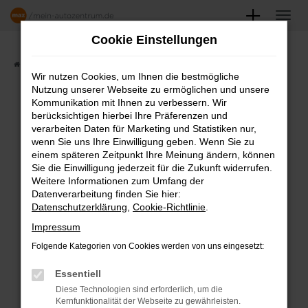
Zum
Hauptinhalt
Cookie Einstellungen
springen
Startseite
Angebote
Fahrzeugmarkt
Wir nutzen Cookies, um Ihnen die bestmögliche
Nutzung unserer Webseite zu ermöglichen und unsere
FAHRZEUGSHOWROOM
Kommunikation mit Ihnen zu verbessern. Wir
berücksichtigen hierbei Ihre Präferenzen und
verarbeiten Daten für Marketing und Statistiken nur,
wenn Sie uns Ihre Einwilligung geben. Wenn Sie zu
einem späteren Zeitpunkt Ihre Meinung ändern, können
Fehler: Network Error
Sie die Einwilligung jederzeit für die Zukunft widerrufen.
Weitere Informationen zum Umfang der
Beim Laden ist ein Fehler aufgetreten.
Datenverarbeitung finden Sie hier:
Datenschutzerklärung
,
Cookie-Richtlinie
.
Hier sind ein paar Tipps, die dir helfen können:
Impressum
Überprüfe deine Firewall und deine
Folgende Kategorien von Cookies werden von uns eingesetzt:
Internetverbindung.
Laden andere Webseiten, zum Beispiel
Essentiell
deine Suchmaschine?
Diese Technologien sind erforderlich, um die
Kernfunktionalität der Webseite zu gewährleisten.