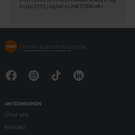
InJpc2t5IjogZmFsc2UKICB9Cn0=
UNTERNEHMEN
Über uns
Kontakt