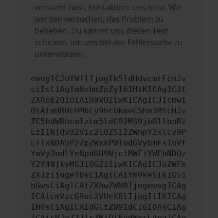
versucht hast, kontaktiere uns bitte. Wir
werden versuchen, das Problem zu
beheben. Du kannst uns diesen Text
schicken, um uns bei der Fehlersuche zu
unterstützen:
ewogICJuYW1lIjogIk5ldHdvcmtFcnJv
ciIsCiAgImNvbmZpZyI6IHsKICAgICJt
ZXRob2QiOiAiR0VUIiwKICAgICJ1cmwi
OiAiaHR0cHM6Ly9hcGkueC5ha3MtcHJv
ZC5hdWRhcmlzLm5ldC92MS9jbGllbnRz
LzI1NjQvd2Vic2l0ZS12ZWhpY2xlcy9P
LTIxNDA5P2ZpZWxkPWludGVybmFsTnVt
YmVyJndlYnNpdGU9Njc1MWFiYWFhNDQz
Y2Y4NjkyMGJiOGZiIiwKICAgICJoZWFk
ZXJzIjoge30sCiAgICAiYm9keSI6IG51
bGwsCiAgICAiZXhwZWN0IjogewogICAg
ICAicmVzcG9uc2VUeXBlIjogIiIKICAg
IH0sCiAgICAidGltZW91dCI6IDAsCiAg
ICAicHJvZ3Jlc3MiOiBudWxsLAogICAg