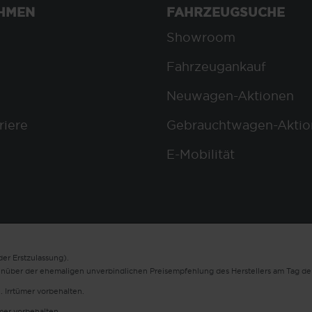
HMEN
FAHRZEUGSUCHE
Showroom
Fahrzeugankauf
Neuwagen-Aktionen
riere
Gebrauchtwagen-Aktio
E-Mobilität
er Erstzulassung).
enüber der ehemaligen unverbindlichen Preisempfehlung des Herstellers am Tag der
. Irrtümer vorbehalten.
ümer vorbehalten.