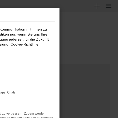
 Kommunikation mit Ihnen zu
M
stiken nur, wenn Sie uns Ihre
ung jederzeit für die Zukunft
ärung
,
Cookie-Richtlinie
.
Maps, Chats,
nd zu verbessern. Zudem werden