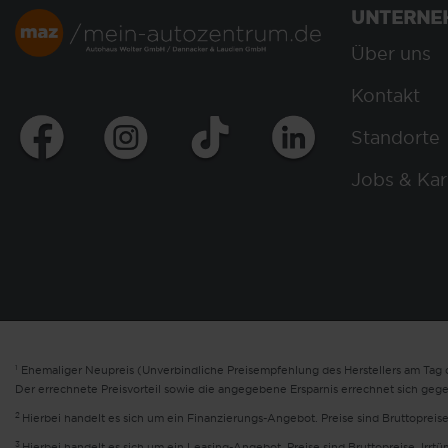
UNTERNE
Über uns
Kontakt
Standorte
Jobs & Kar
1
Ehemaliger Neupreis (Unverbindliche Preisempfehlung des Herstellers am Tag d
Der errechnete Preisvorteil sowie die angegebene Ersparnis errechnet sich geg
2
Hierbei handelt es sich um ein Finanzierungs-Angebot. Preise sind Bruttopreise
3
Hierbei handelt es sich um ein Leasing-Angebot. Preise sind Bruttopreise. Irrt