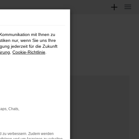
 Kommunikation mit Ihnen zu
M
stiken nur, wenn Sie uns Ihre
ung jederzeit für die Zukunft
ärung
,
Cookie-Richtlinie
.
Maps, Chats,
nd zu verbessern. Zudem werden