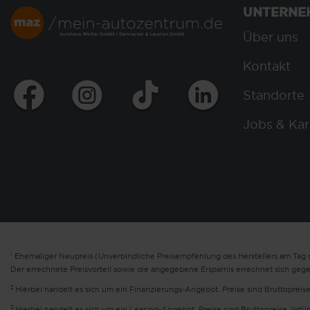
UNTERNE
Über uns
Kontakt
Standorte
Jobs & Kar
1
Ehemaliger Neupreis (Unverbindliche Preisempfehlung des Herstellers am Tag d
Der errechnete Preisvorteil sowie die angegebene Ersparnis errechnet sich geg
2
Hierbei handelt es sich um ein Finanzierungs-Angebot. Preise sind Bruttopreise
3
Hierbei handelt es sich um ein Leasing-Angebot. Preise sind Bruttopreise. Irrt