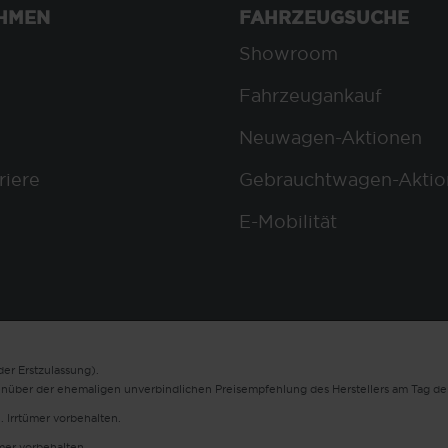
HMEN
FAHRZEUGSUCHE
Showroom
Fahrzeugankauf
Neuwagen-Aktionen
riere
Gebrauchtwagen-Aktio
E-Mobilität
er Erstzulassung).
enüber der ehemaligen unverbindlichen Preisempfehlung des Herstellers am Tag der
. Irrtümer vorbehalten.
ümer vorbehalten.