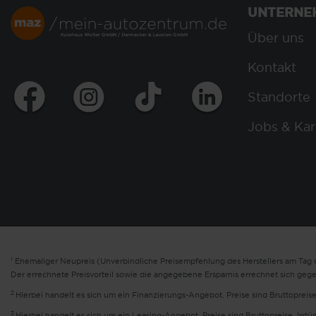
UNTERNE
Über uns
Kontakt
Standorte
Jobs & Kar
1
Ehemaliger Neupreis (Unverbindliche Preisempfehlung des Herstellers am Tag d
Der errechnete Preisvorteil sowie die angegebene Ersparnis errechnet sich geg
2
Hierbei handelt es sich um ein Finanzierungs-Angebot. Preise sind Bruttopreise
3
Hierbei handelt es sich um ein Leasing-Angebot. Preise sind Bruttopreise. Irrt