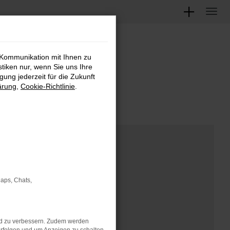
 Kommunikation mit Ihnen zu
M
stiken nur, wenn Sie uns Ihre
ung jederzeit für die Zukunft
ärung
,
Cookie-Richtlinie
.
Maps, Chats,
nd zu verbessern. Zudem werden