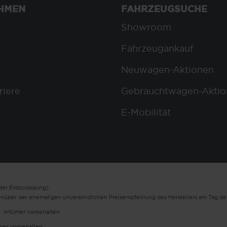
HMEN
FAHRZEUGSUCHE
Showroom
Fahrzeugankauf
Neuwagen-Aktionen
riere
Gebrauchtwagen-Aktio
E-Mobilität
er Erstzulassung).
enüber der ehemaligen unverbindlichen Preisempfehlung des Herstellers am Tag der
. Irrtümer vorbehalten.
ümer vorbehalten.