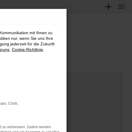
 Kommunikation mit Ihnen zu
M
stiken nur, wenn Sie uns Ihre
ung jederzeit für die Zukunft
ärung
,
Cookie-Richtlinie
.
Maps, Chats,
nd zu verbessern. Zudem werden