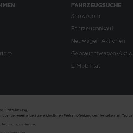
HMEN
FAHRZEUGSUCHE
Showroom
Fahrzeugankauf
Neuwagen-Aktionen
riere
Gebrauchtwagen-Aktio
E-Mobilität
er Erstzulassung).
enüber der ehemaligen unverbindlichen Preisempfehlung des Herstellers am Tag der
. Irrtümer vorbehalten.
ümer vorbehalten.