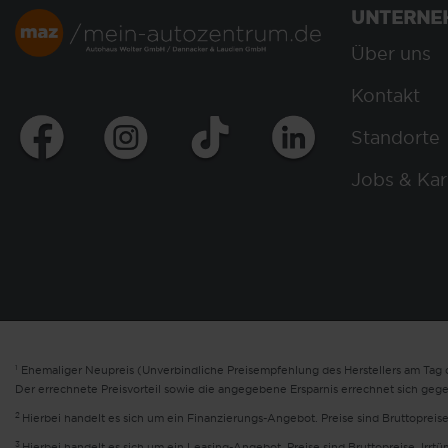
UNTERNE
Über uns
Kontakt
Standorte
Jobs & Kar
1
Ehemaliger Neupreis (Unverbindliche Preisempfehlung des Herstellers am Tag d
Der errechnete Preisvorteil sowie die angegebene Ersparnis errechnet sich geg
2
Hierbei handelt es sich um ein Finanzierungs-Angebot. Preise sind Bruttopreise
3
Hierbei handelt es sich um ein Leasing-Angebot. Preise sind Bruttopreise. Irrt