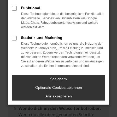
Prüfe deine Browsererweiterungen.
Manche Erweiterungen, wie Werbeblocker,
Funktional
können das Laden bestimmter Seiten
Diese Technologien bieten die bestmögliche Funktionalität
der Webseite. Services von Drittanbietern wie Google
verhindern. Funktioniert die Seite in einem
Maps, Chats, Fahrzeugbewertungssystem und weitere
anderen Browser oder in einem privaten
werden aktiviert.
Fenster?
Statistik und Marketing
Starte dein Gerät neu.
Diese Technologien ermöglichen es uns, die Nutzung der
Das kann manchmal helfen,
Webseite zu analysieren, um die Leistung zu messen und
zu verbessern. Zudem werden Technologien eingesetzt,
vorübergehende Probleme zu beheben.
die von dritten Werbetreibenden verwendet werden, um
Stelle sicher, dass dein Browser und dein
Sie auf anderen Webseiten zu verfolgen und um Anzeigen
zu schalten, die für Ihre Interessen relevant sind.
Betriebssystem auf dem neuesten Stand
sind.
Speichern
Veraltete Software birgt nicht nur ein
Sicherheitsrisiko, sondern kann auch dazu
Optionale Cookies ablehnen
führen, dass bestimmte Funktionen nicht
Alle akzeptieren
mehr unterstützt werden.
Wende dich an den Webseitenbetreiber.
Wenn du alle oben genannten Schritte