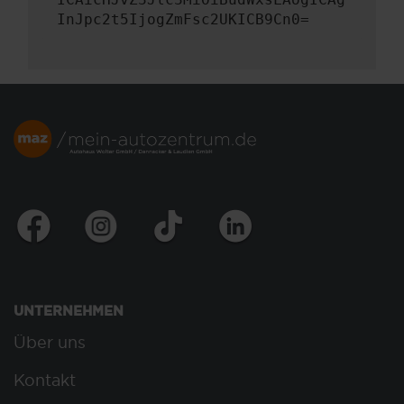
InJpc2t5IjogZmFsc2UKICB9Cn0=
UNTERNEHMEN
Über uns
Kontakt