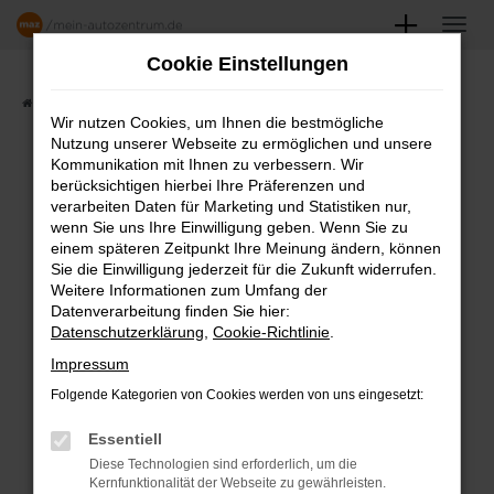
Zum
Hauptinhalt
Cookie Einstellungen
springen
Startseite
Angebote
Fahrzeugmarkt
Wir nutzen Cookies, um Ihnen die bestmögliche
Nutzung unserer Webseite zu ermöglichen und unsere
FAHRZEUGSHOWROOM
Kommunikation mit Ihnen zu verbessern. Wir
berücksichtigen hierbei Ihre Präferenzen und
verarbeiten Daten für Marketing und Statistiken nur,
wenn Sie uns Ihre Einwilligung geben. Wenn Sie zu
einem späteren Zeitpunkt Ihre Meinung ändern, können
Fehler: Network Error
Sie die Einwilligung jederzeit für die Zukunft widerrufen.
Weitere Informationen zum Umfang der
Beim Laden ist ein Fehler aufgetreten.
Datenverarbeitung finden Sie hier:
Datenschutzerklärung
,
Cookie-Richtlinie
.
Hier sind ein paar Tipps, die dir helfen können:
Impressum
Überprüfe deine Firewall und deine
Folgende Kategorien von Cookies werden von uns eingesetzt:
Internetverbindung.
Laden andere Webseiten, zum Beispiel
Essentiell
deine Suchmaschine?
Diese Technologien sind erforderlich, um die
Kernfunktionalität der Webseite zu gewährleisten.