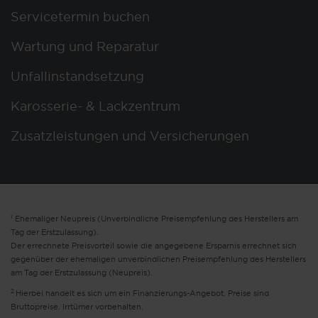
Servicetermin buchen
Wartung und Reparatur
Unfallinstandsetzung
Karosserie- & Lackzentrum
Zusatzleistungen und Versicherungen
1
Ehemaliger Neupreis (Unverbindliche Preisempfehlung des Herstellers am
Tag der Erstzulassung).
Der errechnete Preisvorteil sowie die angegebene Ersparnis errechnet sich
gegenüber der ehemaligen unverbindlichen Preisempfehlung des Herstellers
am Tag der Erstzulassung (Neupreis).
2
Hierbei handelt es sich um ein Finanzierungs-Angebot. Preise sind
Bruttopreise. Irrtümer vorbehalten.