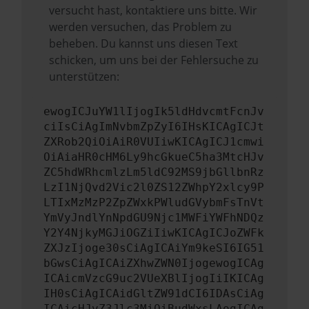
versucht hast, kontaktiere uns bitte. Wir
werden versuchen, das Problem zu
beheben. Du kannst uns diesen Text
schicken, um uns bei der Fehlersuche zu
unterstützen:
ewogICJuYW1lIjogIk5ldHdvcmtFcnJv
ciIsCiAgImNvbmZpZyI6IHsKICAgICJt
ZXRob2QiOiAiR0VUIiwKICAgICJ1cmwi
OiAiaHR0cHM6Ly9hcGkueC5ha3MtcHJv
ZC5hdWRhcmlzLm5ldC92MS9jbGllbnRz
LzI1NjQvd2Vic2l0ZS12ZWhpY2xlcy9P
LTIxMzMzP2ZpZWxkPWludGVybmFsTnVt
YmVyJndlYnNpdGU9Njc1MWFiYWFhNDQz
Y2Y4NjkyMGJiOGZiIiwKICAgICJoZWFk
ZXJzIjoge30sCiAgICAiYm9keSI6IG51
bGwsCiAgICAiZXhwZWN0IjogewogICAg
ICAicmVzcG9uc2VUeXBlIjogIiIKICAg
IH0sCiAgICAidGltZW91dCI6IDAsCiAg
ICAicHJvZ3Jlc3MiOiBudWxsLAogICAg