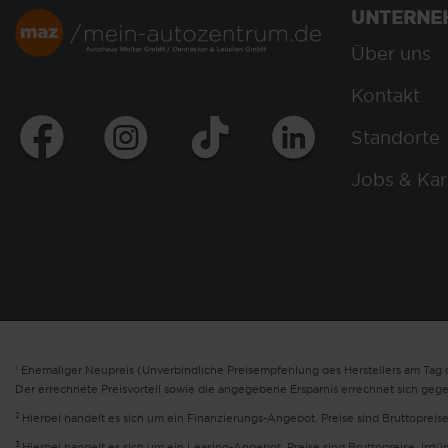
UNTERNE
Über uns
Kontakt
Standorte
Jobs & Kar
1
Ehemaliger Neupreis (Unverbindliche Preisempfehlung des Herstellers am Tag d
Der errechnete Preisvorteil sowie die angegebene Ersparnis errechnet sich geg
2
Hierbei handelt es sich um ein Finanzierungs-Angebot. Preise sind Bruttopreise
3
Hierbei handelt es sich um ein Leasing-Angebot. Preise sind Bruttopreise. Irrt