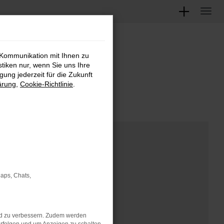
 Kommunikation mit Ihnen zu
M
stiken nur, wenn Sie uns Ihre
ung jederzeit für die Zukunft
ärung
,
Cookie-Richtlinie
.
Maps, Chats,
nd zu verbessern. Zudem werden