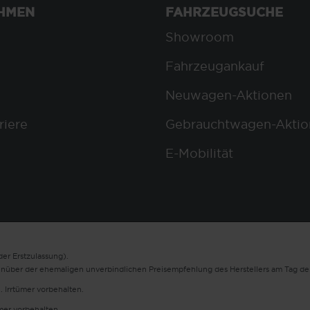
HMEN
FAHRZEUGSUCHE
Showroom
Fahrzeugankauf
Neuwagen-Aktionen
riere
Gebrauchtwagen-Aktio
E-Mobilität
er Erstzulassung).
enüber der ehemaligen unverbindlichen Preisempfehlung des Herstellers am Tag der
. Irrtümer vorbehalten.
ümer vorbehalten.