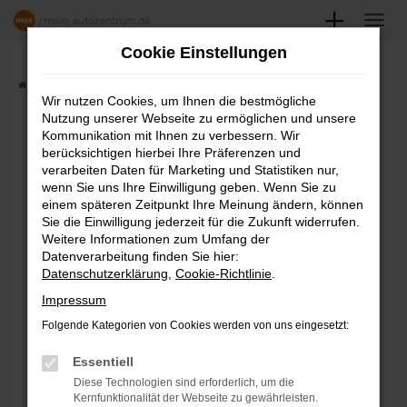
Zum
Hauptinhalt
Cookie Einstellungen
springen
Startseite
Angebote
Fahrzeugmarkt
Wir nutzen Cookies, um Ihnen die bestmögliche
Nutzung unserer Webseite zu ermöglichen und unsere
FAHRZEUGSHOWROOM
Kommunikation mit Ihnen zu verbessern. Wir
berücksichtigen hierbei Ihre Präferenzen und
verarbeiten Daten für Marketing und Statistiken nur,
wenn Sie uns Ihre Einwilligung geben. Wenn Sie zu
einem späteren Zeitpunkt Ihre Meinung ändern, können
Fehler: Network Error
Sie die Einwilligung jederzeit für die Zukunft widerrufen.
Weitere Informationen zum Umfang der
Beim Laden ist ein Fehler aufgetreten.
Datenverarbeitung finden Sie hier:
Datenschutzerklärung
,
Cookie-Richtlinie
.
Hier sind ein paar Tipps, die dir helfen können:
Impressum
Überprüfe deine Firewall und deine
Folgende Kategorien von Cookies werden von uns eingesetzt:
Internetverbindung.
Laden andere Webseiten, zum Beispiel
Essentiell
deine Suchmaschine?
Diese Technologien sind erforderlich, um die
Kernfunktionalität der Webseite zu gewährleisten.