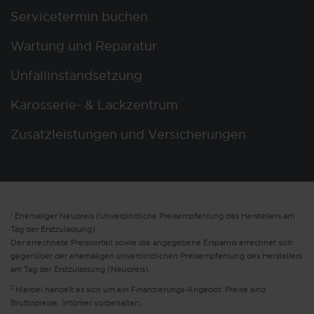
Servicetermin buchen
Wartung und Reparatur
Unfallinstandsetzung
Karosserie- & Lackzentrum
Zusatzleistungen und Versicherungen
1
Ehemaliger Neupreis (Unverbindliche Preisempfehlung des Herstellers am
Tag der Erstzulassung).
Der errechnete Preisvorteil sowie die angegebene Ersparnis errechnet sich
gegenüber der ehemaligen unverbindlichen Preisempfehlung des Herstellers
am Tag der Erstzulassung (Neupreis).
2
Hierbei handelt es sich um ein Finanzierungs-Angebot. Preise sind
Bruttopreise. Irrtümer vorbehalten.