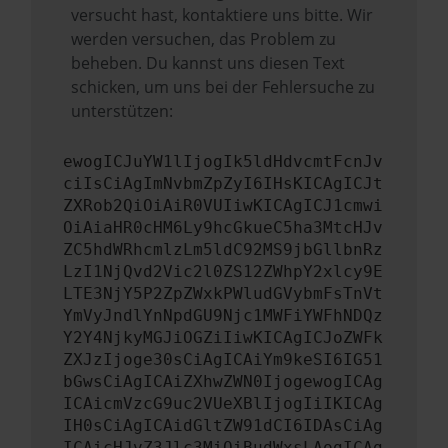
versucht hast, kontaktiere uns bitte. Wir
werden versuchen, das Problem zu
beheben. Du kannst uns diesen Text
schicken, um uns bei der Fehlersuche zu
unterstützen:
ewogICJuYW1lIjogIk5ldHdvcmtFcnJv
ciIsCiAgImNvbmZpZyI6IHsKICAgICJt
ZXRob2QiOiAiR0VUIiwKICAgICJ1cmwi
OiAiaHR0cHM6Ly9hcGkueC5ha3MtcHJv
ZC5hdWRhcmlzLm5ldC92MS9jbGllbnRz
LzI1NjQvd2Vic2l0ZS12ZWhpY2xlcy9E
LTE3NjY5P2ZpZWxkPWludGVybmFsTnVt
YmVyJndlYnNpdGU9Njc1MWFiYWFhNDQz
Y2Y4NjkyMGJiOGZiIiwKICAgICJoZWFk
ZXJzIjoge30sCiAgICAiYm9keSI6IG51
bGwsCiAgICAiZXhwZWN0IjogewogICAg
ICAicmVzcG9uc2VUeXBlIjogIiIKICAg
IH0sCiAgICAidGltZW91dCI6IDAsCiAg
ICAicHJvZ3Jlc3MiOiBudWxsLAogICAg