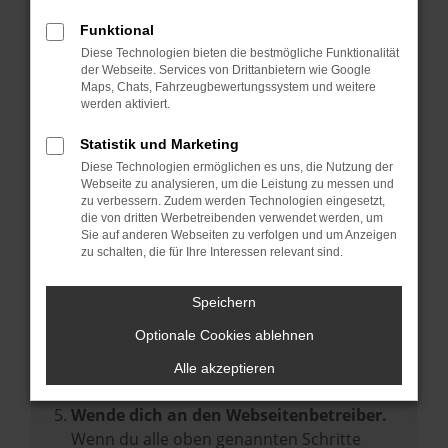
Prüfe deine Browsererweiterungen.
Manche Erweiterungen, wie Werbeblocker,
Funktional
können das Laden bestimmter Seiten
Diese Technologien bieten die bestmögliche Funktionalität
der Webseite. Services von Drittanbietern wie Google
verhindern. Funktioniert die Seite in einem
Maps, Chats, Fahrzeugbewertungssystem und weitere
anderen Browser oder in einem privaten
werden aktiviert.
Fenster?
Statistik und Marketing
Starte dein Gerät neu.
Diese Technologien ermöglichen es uns, die Nutzung der
Das kann manchmal helfen,
Webseite zu analysieren, um die Leistung zu messen und
zu verbessern. Zudem werden Technologien eingesetzt,
vorübergehende Probleme zu beheben.
die von dritten Werbetreibenden verwendet werden, um
Stelle sicher, dass dein Browser und dein
Sie auf anderen Webseiten zu verfolgen und um Anzeigen
zu schalten, die für Ihre Interessen relevant sind.
Betriebssystem auf dem neuesten Stand
sind.
Speichern
Veraltete Software birgt nicht nur ein
Sicherheitsrisiko, sondern kann auch dazu
Optionale Cookies ablehnen
führen, dass bestimmte Funktionen nicht
Alle akzeptieren
mehr unterstützt werden.
Wende dich an den Webseitenbetreiber.
Wenn du alle oben genannten Schritte