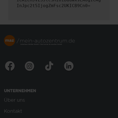
InJpc2t5IjogZmFsc2UKICB9Cn0=
UNTERNEHMEN
Über uns
Kontakt