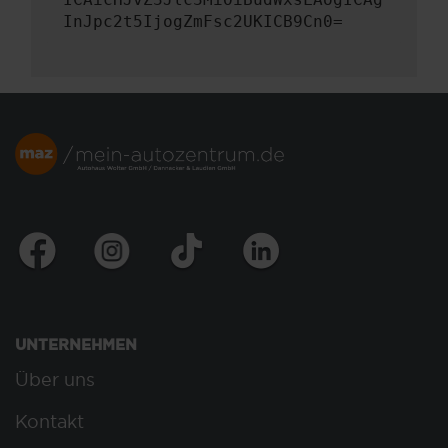
InJpc2t5IjogZmFsc2UKICB9Cn0=
UNTERNEHMEN
Über uns
Kontakt