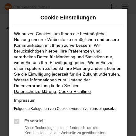
Zum
Hauptinhalt
Cookie Einstellungen
springen
Startseite
Angebote
Fahrzeugmarkt
Wir nutzen Cookies, um Ihnen die bestmögliche
Nutzung unserer Webseite zu ermöglichen und unsere
FAHRZEUGSHOWROOM
Kommunikation mit Ihnen zu verbessern. Wir
berücksichtigen hierbei Ihre Präferenzen und
verarbeiten Daten für Marketing und Statistiken nur,
wenn Sie uns Ihre Einwilligung geben. Wenn Sie zu
einem späteren Zeitpunkt Ihre Meinung ändern, können
Fehler: Network Error
Sie die Einwilligung jederzeit für die Zukunft widerrufen.
Weitere Informationen zum Umfang der
Beim Laden ist ein Fehler aufgetreten.
Datenverarbeitung finden Sie hier:
Datenschutzerklärung
,
Cookie-Richtlinie
.
Hier sind ein paar Tipps, die dir helfen können:
Impressum
Überprüfe deine Firewall und deine
Folgende Kategorien von Cookies werden von uns eingesetzt:
Internetverbindung.
Laden andere Webseiten, zum Beispiel
Essentiell
deine Suchmaschine?
Diese Technologien sind erforderlich, um die
Kernfunktionalität der Webseite zu gewährleisten.