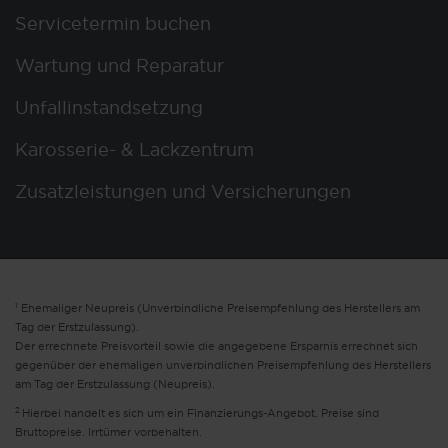
Servicetermin buchen
Wartung und Reparatur
Unfallinstandsetzung
Karosserie- & Lackzentrum
Zusatzleistungen und Versicherungen
1
Ehemaliger Neupreis (Unverbindliche Preisempfehlung des Herstellers am
Tag der Erstzulassung).
Der errechnete Preisvorteil sowie die angegebene Ersparnis errechnet sich
gegenüber der ehemaligen unverbindlichen Preisempfehlung des Herstellers
am Tag der Erstzulassung (Neupreis).
2
Hierbei handelt es sich um ein Finanzierungs-Angebot. Preise sind
Bruttopreise. Irrtümer vorbehalten.