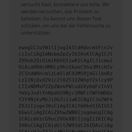
versucht hast, kontaktiere uns bitte. Wir
werden versuchen, das Problem zu
beheben. Du kannst uns diesen Text
schicken, um uns bei der Fehlersuche zu
unterstützen:
ewogICJuYW1lIjogIk5ldHdvcmtFcnJv
ciIsCiAgImNvbmZpZyI6IHsKICAgICJt
ZXRob2QiOiAiR0VUIiwKICAgICJ1cmwi
OiAiaHR0cHM6Ly9hcGkueC5ha3MtcHJv
ZC5hdWRhcmlzLm5ldC92MS9jbGllbnRz
LzI1NjQvd2Vic2l0ZS12ZWhpY2xlcy9P
LTIxNDMxP2ZpZWxkPWludGVybmFsTnVt
YmVyJndlYnNpdGU9Njc1MWFiYWFhNDQz
Y2Y4NjkyMGJiOGZiIiwKICAgICJoZWFk
ZXJzIjoge30sCiAgICAiYm9keSI6IG51
bGwsCiAgICAiZXhwZWN0IjogewogICAg
ICAicmVzcG9uc2VUeXBlIjogIiIKICAg
IH0sCiAgICAidGltZW91dCI6IDAsCiAg
ICAicHJvZ3Jlc3MiOiBudWxsLAogICAg