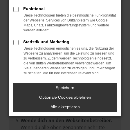
Prüfe deine Browsererweiterungen.
Manche Erweiterungen, wie Werbeblocker,
Funktional
können das Laden bestimmter Seiten
Diese Technologien bieten die bestmögliche Funktionalität
der Webseite. Services von Drittanbietern wie Google
verhindern. Funktioniert die Seite in einem
Maps, Chats, Fahrzeugbewertungssystem und weitere
anderen Browser oder in einem privaten
werden aktiviert.
Fenster?
Statistik und Marketing
Starte dein Gerät neu.
Diese Technologien ermöglichen es uns, die Nutzung der
Das kann manchmal helfen,
Webseite zu analysieren, um die Leistung zu messen und
zu verbessern. Zudem werden Technologien eingesetzt,
vorübergehende Probleme zu beheben.
die von dritten Werbetreibenden verwendet werden, um
Stelle sicher, dass dein Browser und dein
Sie auf anderen Webseiten zu verfolgen und um Anzeigen
zu schalten, die für Ihre Interessen relevant sind.
Betriebssystem auf dem neuesten Stand
sind.
Speichern
Veraltete Software birgt nicht nur ein
Sicherheitsrisiko, sondern kann auch dazu
Optionale Cookies ablehnen
führen, dass bestimmte Funktionen nicht
Alle akzeptieren
mehr unterstützt werden.
Wende dich an den Webseitenbetreiber.
Wenn du alle oben genannten Schritte