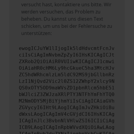
versucht hast, kontaktiere uns bitte. Wir
werden versuchen, das Problem zu
beheben. Du kannst uns diesen Text
schicken, um uns bei der Fehlersuche zu
unterstützen:
ewogICJuYW1lIjogIk5ldHdvcmtFcnJv
ciIsCiAgImNvbmZpZyI6IHsKICAgICJt
ZXRob2QiOiAiR0VUIiwKICAgICJ1cmwi
OiAiaHR0cHM6Ly9hcGkueC5ha3MtcHJv
ZC5hdWRhcmlzLm5ldC92MS9jbGllbnRz
LzI1NjQvd2Vic2l0ZS12ZWhpY2xlcy9N
QS0xOTY5OD9maWVsZD1pbnRlcm5hbE51
bWJlciZ3ZWJzaXRlPTY3NTFhYmFhYTQ0
M2NmODY5MjBiYjhmYiIsCiAgICAiaGVh
ZGVycyI6IHt9LAogICAgImJvZHkiOiBu
dWxsLAogICAgImV4cGVjdCI6IHsKICAg
ICAgInJlc3BvbnNlVHlwZSI6ICIiCiAg
ICB9LAogICAgInRpbWVvdXQiOiAwLAog
ICAgInByb2dyZXNzIjogbnVsbCwKICAg