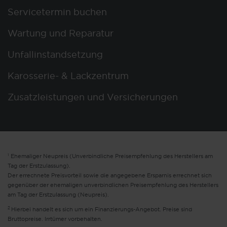
Servicetermin buchen
Wartung und Reparatur
Unfallinstandsetzung
Karosserie- & Lackzentrum
Zusatzleistungen und Versicherungen
1
Ehemaliger Neupreis (Unverbindliche Preisempfehlung des Herstellers am
Tag der Erstzulassung).
Der errechnete Preisvorteil sowie die angegebene Ersparnis errechnet sich
gegenüber der ehemaligen unverbindlichen Preisempfehlung des Herstellers
am Tag der Erstzulassung (Neupreis).
2
Hierbei handelt es sich um ein Finanzierungs-Angebot. Preise sind
Bruttopreise. Irrtümer vorbehalten.