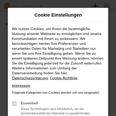
Zum
Hauptinhalt
Cookie Einstellungen
springen
Startseite
Angebote
Fahrzeugmarkt
Wir nutzen Cookies, um Ihnen die bestmögliche
Nutzung unserer Webseite zu ermöglichen und unsere
FAHRZEUGSHOWROOM
Kommunikation mit Ihnen zu verbessern. Wir
berücksichtigen hierbei Ihre Präferenzen und
verarbeiten Daten für Marketing und Statistiken nur,
wenn Sie uns Ihre Einwilligung geben. Wenn Sie zu
einem späteren Zeitpunkt Ihre Meinung ändern, können
Fehler: Network Error
Sie die Einwilligung jederzeit für die Zukunft widerrufen.
Weitere Informationen zum Umfang der
Beim Laden ist ein Fehler aufgetreten.
Datenverarbeitung finden Sie hier:
Datenschutzerklärung
,
Cookie-Richtlinie
.
Hier sind ein paar Tipps, die dir helfen können:
Impressum
Überprüfe deine Firewall und deine
Folgende Kategorien von Cookies werden von uns eingesetzt:
Internetverbindung.
Laden andere Webseiten, zum Beispiel
Essentiell
deine Suchmaschine?
Diese Technologien sind erforderlich, um die
Kernfunktionalität der Webseite zu gewährleisten.