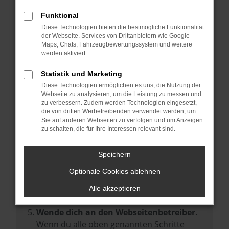
Prüfe deine Browsererweiterungen.
Manche Erweiterungen, wie Werbeblocker,
Funktional
können das Laden bestimmter Seiten
Diese Technologien bieten die bestmögliche Funktionalität
der Webseite. Services von Drittanbietern wie Google
verhindern. Funktioniert die Seite in einem
Maps, Chats, Fahrzeugbewertungssystem und weitere
anderen Browser oder in einem privaten
werden aktiviert.
Fenster?
Statistik und Marketing
Starte dein Gerät neu.
Diese Technologien ermöglichen es uns, die Nutzung der
Das kann manchmal helfen,
Webseite zu analysieren, um die Leistung zu messen und
zu verbessern. Zudem werden Technologien eingesetzt,
vorübergehende Probleme zu beheben.
die von dritten Werbetreibenden verwendet werden, um
Stelle sicher, dass dein Browser und dein
Sie auf anderen Webseiten zu verfolgen und um Anzeigen
zu schalten, die für Ihre Interessen relevant sind.
Betriebssystem auf dem neuesten Stand
sind.
Speichern
Veraltete Software birgt nicht nur ein
Sicherheitsrisiko, sondern kann auch dazu
Optionale Cookies ablehnen
führen, dass bestimmte Funktionen nicht
Alle akzeptieren
mehr unterstützt werden.
Wende dich an den Webseitenbetreiber.
Wenn du alle oben genannten Schritte