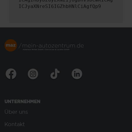
ICJyaXNreSI6IGZhbHNlCiAgfQp9
UNTERNEHMEN
Über uns
Kontakt