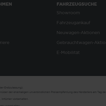
HMEN
FAHRZEUGSUCHE
Showroom
Fahrzeugankauf
Neuwagen-Aktionen
riere
Gebrauchtwagen-Aktio
E-Mobilität
er Erstzulassung).
enüber der ehemaligen unverbindlichen Preisempfehlung des Herstellers am Tag der
. Irrtümer vorbehalten.
ümer vorbehalten.