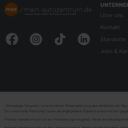
UNTERNE
Über uns
Kontakt
Standorte
Jobs & Kar
1
Ehemaliger Neupreis (Unverbindliche Preisempfehlung des Herstellers am Tag d
Der errechnete Preisvorteil sowie die angegebene Ersparnis errechnet sich geg
2
Hierbei handelt es sich um ein Finanzierungs-Angebot. Preise sind Bruttopreise
3
Hierbei handelt es sich um ein Leasing-Angebot. Preise sind Bruttopreise. Irrt