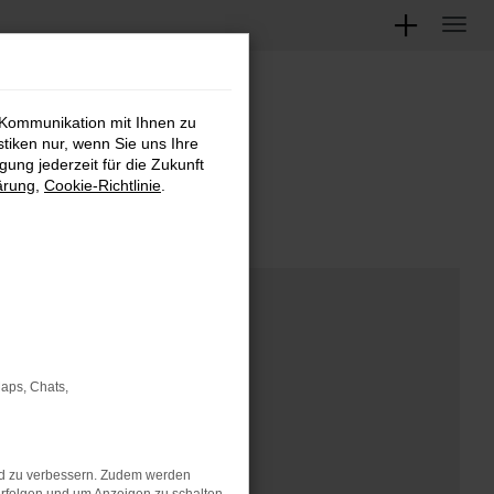
 Kommunikation mit Ihnen zu
M
stiken nur, wenn Sie uns Ihre
ung jederzeit für die Zukunft
ärung
,
Cookie-Richtlinie
.
Maps, Chats,
nd zu verbessern. Zudem werden