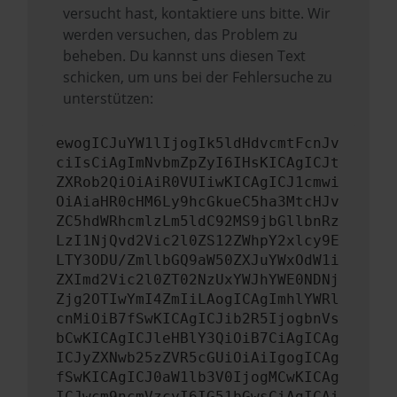
versucht hast, kontaktiere uns bitte. Wir
werden versuchen, das Problem zu
beheben. Du kannst uns diesen Text
schicken, um uns bei der Fehlersuche zu
unterstützen:
ewogICJuYW1lIjogIk5ldHdvcmtFcnJv
ciIsCiAgImNvbmZpZyI6IHsKICAgICJt
ZXRob2QiOiAiR0VUIiwKICAgICJ1cmwi
OiAiaHR0cHM6Ly9hcGkueC5ha3MtcHJv
ZC5hdWRhcmlzLm5ldC92MS9jbGllbnRz
LzI1NjQvd2Vic2l0ZS12ZWhpY2xlcy9E
LTY3ODU/ZmllbGQ9aW50ZXJuYWxOdW1i
ZXImd2Vic2l0ZT02NzUxYWJhYWE0NDNj
Zjg2OTIwYmI4ZmIiLAogICAgImhlYWRl
cnMiOiB7fSwKICAgICJib2R5IjogbnVs
bCwKICAgICJleHBlY3QiOiB7CiAgICAg
ICJyZXNwb25zZVR5cGUiOiAiIgogICAg
fSwKICAgICJ0aW1lb3V0IjogMCwKICAg
ICJwcm9ncmVzcyI6IG51bGwsCiAgICAi