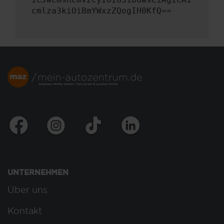
cmlza3kiOiBmYWxzZQogIH0KfQ==
UNTERNEHMEN
Über uns
Kontakt