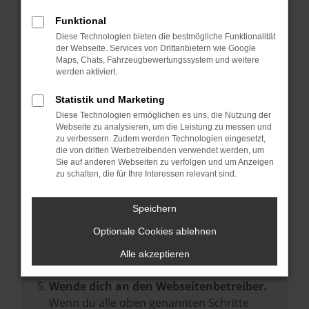
Prüfe deine Browsererweiterungen.
Manche Erweiterungen, wie Werbeblocker,
Funktional
können das Laden bestimmter Seiten
Diese Technologien bieten die bestmögliche Funktionalität
der Webseite. Services von Drittanbietern wie Google
verhindern. Funktioniert die Seite in einem
Maps, Chats, Fahrzeugbewertungssystem und weitere
anderen Browser oder in einem privaten
werden aktiviert.
Fenster?
Statistik und Marketing
Starte dein Gerät neu.
Diese Technologien ermöglichen es uns, die Nutzung der
Das kann manchmal helfen,
Webseite zu analysieren, um die Leistung zu messen und
zu verbessern. Zudem werden Technologien eingesetzt,
vorübergehende Probleme zu beheben.
die von dritten Werbetreibenden verwendet werden, um
Stelle sicher, dass dein Browser und dein
Sie auf anderen Webseiten zu verfolgen und um Anzeigen
zu schalten, die für Ihre Interessen relevant sind.
Betriebssystem auf dem neuesten Stand
sind.
Speichern
Veraltete Software birgt nicht nur ein
Sicherheitsrisiko, sondern kann auch dazu
Optionale Cookies ablehnen
führen, dass bestimmte Funktionen nicht
Alle akzeptieren
mehr unterstützt werden.
Wende dich an den Webseitenbetreiber.
Wenn du alle oben genannten Schritte