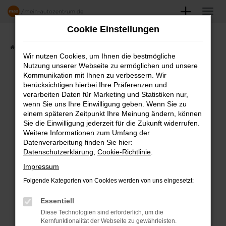
Zum
Hauptinhalt
Cookie Einstellungen
springen
Startseite
Angebote
Fahrzeugmarkt
Wir nutzen Cookies, um Ihnen die bestmögliche
Nutzung unserer Webseite zu ermöglichen und unsere
FAHRZEUGSHOWROOM
Kommunikation mit Ihnen zu verbessern. Wir
berücksichtigen hierbei Ihre Präferenzen und
verarbeiten Daten für Marketing und Statistiken nur,
wenn Sie uns Ihre Einwilligung geben. Wenn Sie zu
einem späteren Zeitpunkt Ihre Meinung ändern, können
Fehler: Network Error
Sie die Einwilligung jederzeit für die Zukunft widerrufen.
Weitere Informationen zum Umfang der
Beim Laden ist ein Fehler aufgetreten.
Datenverarbeitung finden Sie hier:
Datenschutzerklärung
,
Cookie-Richtlinie
.
Hier sind ein paar Tipps, die dir helfen können:
Impressum
Überprüfe deine Firewall und deine
Folgende Kategorien von Cookies werden von uns eingesetzt:
Internetverbindung.
Laden andere Webseiten, zum Beispiel
Essentiell
deine Suchmaschine?
Diese Technologien sind erforderlich, um die
Kernfunktionalität der Webseite zu gewährleisten.