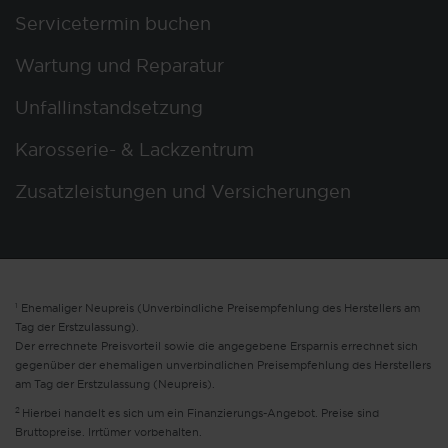
Servicetermin buchen
Wartung und Reparatur
Unfallinstandsetzung
Karosserie- & Lackzentrum
Zusatzleistungen und Versicherungen
1
Ehemaliger Neupreis (Unverbindliche Preisempfehlung des Herstellers am
Tag der Erstzulassung).
Der errechnete Preisvorteil sowie die angegebene Ersparnis errechnet sich
gegenüber der ehemaligen unverbindlichen Preisempfehlung des Herstellers
am Tag der Erstzulassung (Neupreis).
2
Hierbei handelt es sich um ein Finanzierungs-Angebot. Preise sind
Bruttopreise. Irrtümer vorbehalten.