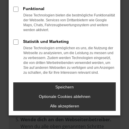
Prüfe deine Browsererweiterungen.
Manche Erweiterungen, wie Werbeblocker,
Funktional
können das Laden bestimmter Seiten
Diese Technologien bieten die bestmögliche Funktionalität
der Webseite. Services von Drittanbietern wie Google
verhindern. Funktioniert die Seite in einem
Maps, Chats, Fahrzeugbewertungssystem und weitere
anderen Browser oder in einem privaten
werden aktiviert.
Fenster?
Statistik und Marketing
Starte dein Gerät neu.
Diese Technologien ermöglichen es uns, die Nutzung der
Das kann manchmal helfen,
Webseite zu analysieren, um die Leistung zu messen und
zu verbessern. Zudem werden Technologien eingesetzt,
vorübergehende Probleme zu beheben.
die von dritten Werbetreibenden verwendet werden, um
Stelle sicher, dass dein Browser und dein
Sie auf anderen Webseiten zu verfolgen und um Anzeigen
zu schalten, die für Ihre Interessen relevant sind.
Betriebssystem auf dem neuesten Stand
sind.
Speichern
Veraltete Software birgt nicht nur ein
Sicherheitsrisiko, sondern kann auch dazu
Optionale Cookies ablehnen
führen, dass bestimmte Funktionen nicht
Alle akzeptieren
mehr unterstützt werden.
Wende dich an den Webseitenbetreiber.
Wenn du alle oben genannten Schritte