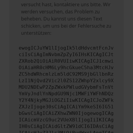
versucht hast, kontaktiere uns bitte. Wir
werden versuchen, das Problem zu
beheben. Du kannst uns diesen Text
schicken, um uns bei der Fehlersuche zu
unterstützen:
ewogICJuYW1lIjogIk5ldHdvcmtFcnJv
ciIsCiAgImNvbmZpZyI6IHsKICAgICJt
ZXRob2QiOiAiR0VUIiwKICAgICJ1cmwi
OiAiaHR0cHM6Ly9hcGkueC5ha3MtcHJv
ZC5hdWRhcmlzLm5ldC92MS9jbGllbnRz
LzI1NjQvd2Vic2l0ZS12ZWhpY2xlcy9X
MDU2NDEwP2ZpZWxkPWludGVybmFsTnVt
YmVyJndlYnNpdGU9Njc1MWFiYWFhNDQz
Y2Y4NjkyMGJiOGZiIiwKICAgICJoZWFk
ZXJzIjoge30sCiAgICAiYm9keSI6IG51
bGwsCiAgICAiZXhwZWN0IjogewogICAg
ICAicmVzcG9uc2VUeXBlIjogIiIKICAg
IH0sCiAgICAidGltZW91dCI6IDAsCiAg
ICAicHJvZ3Jlc3MiOiBudWxsLAogICAg