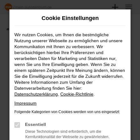
Zum
Hauptinhalt
Cookie Einstellungen
springen
Startseite
Angebote
Fahrzeugmarkt
Wir nutzen Cookies, um Ihnen die bestmögliche
Nutzung unserer Webseite zu ermöglichen und unsere
FAHRZEUGSHOWROOM
Kommunikation mit Ihnen zu verbessern. Wir
berücksichtigen hierbei Ihre Präferenzen und
verarbeiten Daten für Marketing und Statistiken nur,
wenn Sie uns Ihre Einwilligung geben. Wenn Sie zu
einem späteren Zeitpunkt Ihre Meinung ändern, können
Fehler: Network Error
Sie die Einwilligung jederzeit für die Zukunft widerrufen.
Weitere Informationen zum Umfang der
Beim Laden ist ein Fehler aufgetreten.
Datenverarbeitung finden Sie hier:
Datenschutzerklärung
,
Cookie-Richtlinie
.
Hier sind ein paar Tipps, die dir helfen können:
Impressum
Überprüfe deine Firewall und deine
Folgende Kategorien von Cookies werden von uns eingesetzt:
Internetverbindung.
Laden andere Webseiten, zum Beispiel
Essentiell
deine Suchmaschine?
Diese Technologien sind erforderlich, um die
Kernfunktionalität der Webseite zu gewährleisten.