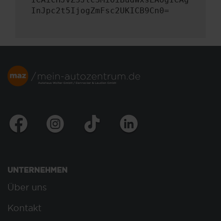
InJpc2t5IjogZmFsc2UKICB9Cn0=
UNTERNEHMEN
Über uns
Kontakt