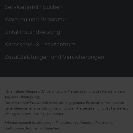
Servicetermin buchen
Wartung und Reparatur
Unfallinstandsetzung
Karosserie- & Lackzentrum
Zusatzleistungen und Versicherungen
1
Ehemaliger Neupreis (Unverbindliche Preisempfehlung des Herstellers am
Tag der Erstzulassung).
Der errechnete Preisvorteil sowie die angegebene Ersparnis errechnet sich
gegenüber der ehemaligen unverbindlichen Preisempfehlung des Herstellers
am Tag der Erstzulassung (Neupreis).
2
Hierbei handelt es sich um ein Finanzierungs-Angebot. Preise sind
Bruttopreise. Irrtümer vorbehalten.