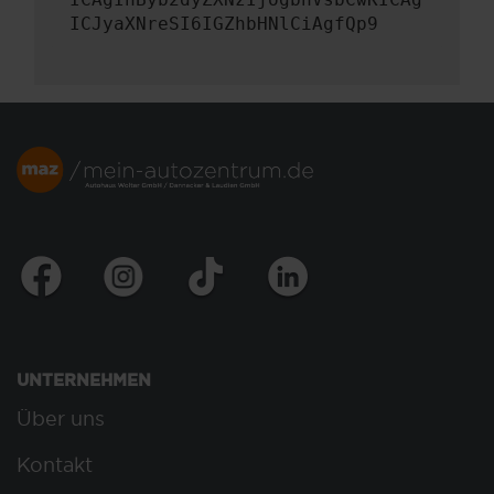
ICJyaXNreSI6IGZhbHNlCiAgfQp9
UNTERNEHMEN
Über uns
Kontakt