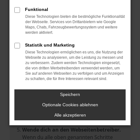
Prüfe deine Browsererweiterungen.
Manche Erweiterungen, wie Werbeblocker,
Funktional
können das Laden bestimmter Seiten
Diese Technologien bieten die bestmögliche Funktionalität
der Webseite. Services von Drittanbietern wie Google
verhindern. Funktioniert die Seite in einem
Maps, Chats, Fahrzeugbewertungssystem und weitere
anderen Browser oder in einem privaten
werden aktiviert.
Fenster?
Statistik und Marketing
Starte dein Gerät neu.
Diese Technologien ermöglichen es uns, die Nutzung der
Das kann manchmal helfen,
Webseite zu analysieren, um die Leistung zu messen und
zu verbessern. Zudem werden Technologien eingesetzt,
vorübergehende Probleme zu beheben.
die von dritten Werbetreibenden verwendet werden, um
Stelle sicher, dass dein Browser und dein
Sie auf anderen Webseiten zu verfolgen und um Anzeigen
zu schalten, die für Ihre Interessen relevant sind.
Betriebssystem auf dem neuesten Stand
sind.
Speichern
Veraltete Software birgt nicht nur ein
Sicherheitsrisiko, sondern kann auch dazu
Optionale Cookies ablehnen
führen, dass bestimmte Funktionen nicht
Alle akzeptieren
mehr unterstützt werden.
Wende dich an den Webseitenbetreiber.
Wenn du alle oben genannten Schritte