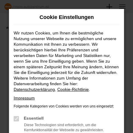
Zum
Hauptinhalt
Cookie Einstellungen
springen
Startseite
Angebote
Fahrzeugmarkt
Wir nutzen Cookies, um Ihnen die bestmögliche
Nutzung unserer Webseite zu ermöglichen und unsere
FAHRZEUGSHOWROOM
Kommunikation mit Ihnen zu verbessern. Wir
berücksichtigen hierbei Ihre Präferenzen und
verarbeiten Daten für Marketing und Statistiken nur,
wenn Sie uns Ihre Einwilligung geben. Wenn Sie zu
einem späteren Zeitpunkt Ihre Meinung ändern, können
Fehler: Network Error
Sie die Einwilligung jederzeit für die Zukunft widerrufen.
Weitere Informationen zum Umfang der
Beim Laden ist ein Fehler aufgetreten.
Datenverarbeitung finden Sie hier:
Datenschutzerklärung
,
Cookie-Richtlinie
.
Hier sind ein paar Tipps, die dir helfen können:
Impressum
Überprüfe deine Firewall und deine
Folgende Kategorien von Cookies werden von uns eingesetzt:
Internetverbindung.
Laden andere Webseiten, zum Beispiel
Essentiell
deine Suchmaschine?
Diese Technologien sind erforderlich, um die
Kernfunktionalität der Webseite zu gewährleisten.