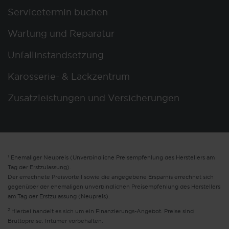
Servicetermin buchen
Wartung und Reparatur
Unfallinstandsetzung
Karosserie- & Lackzentrum
Zusatzleistungen und Versicherungen
1
Ehemaliger Neupreis (Unverbindliche Preisempfehlung des Herstellers am
Tag der Erstzulassung).
Der errechnete Preisvorteil sowie die angegebene Ersparnis errechnet sich
gegenüber der ehemaligen unverbindlichen Preisempfehlung des Herstellers
am Tag der Erstzulassung (Neupreis).
2
Hierbei handelt es sich um ein Finanzierungs-Angebot. Preise sind
Bruttopreise. Irrtümer vorbehalten.