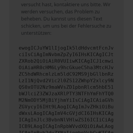
versucht hast, kontaktiere uns bitte. Wir
werden versuchen, das Problem zu
beheben. Du kannst uns diesen Text
schicken, um uns bei der Fehlersuche zu
unterstützen:
ewogICJuYW1lIjogIk5ldHdvcmtFcnJv
ciIsCiAgImNvbmZpZyI6IHsKICAgICJt
ZXRob2QiOiAiR0VUIiwKICAgICJ1cmwi
OiAiaHR0cHM6Ly9hcGkueC5ha3MtcHJv
ZC5hdWRhcmlzLm5ldC92MS9jbGllbnRz
LzI1NjQvd2Vic2l0ZS12ZWhpY2xlcy9N
QS0xOTU2Nz9maWVsZD1pbnRlcm5hbE51
bWJlciZ3ZWJzaXRlPTY3NTFhYmFhYTQ0
M2NmODY5MjBiYjhmYiIsCiAgICAiaGVh
ZGVycyI6IHt9LAogICAgImJvZHkiOiBu
dWxsLAogICAgImV4cGVjdCI6IHsKICAg
ICAgInJlc3BvbnNlVHlwZSI6ICIiCiAg
ICB9LAogICAgInRpbWVvdXQiOiAwLAog
ICAgInByb2dyZXNzIjogbnVsbCwKICAg