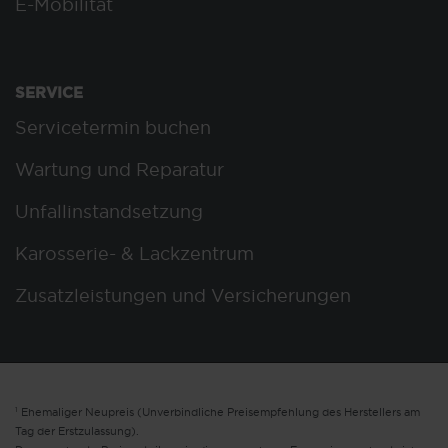
E-Mobilität
SERVICE
Servicetermin buchen
Wartung und Reparatur
Unfallinstandsetzung
Karosserie- & Lackzentrum
Zusatzleistungen und Versicherungen
1
Ehemaliger Neupreis (Unverbindliche Preisempfehlung des Herstellers am
Tag der Erstzulassung).