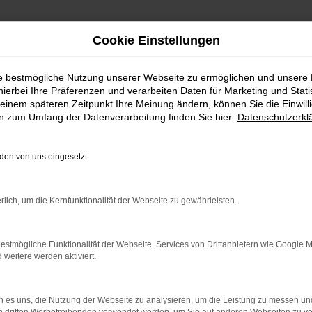
Cookie Einstellungen
ie bestmögliche Nutzung unserer Webseite zu ermöglichen und unsere
hierbei Ihre Präferenzen und verarbeiten Daten für Marketing und Stati
einem späteren Zeitpunkt Ihre Meinung ändern, können Sie die Einwillig
en zum Umfang der Datenverarbeitung finden Sie hier:
Datenschutzerkl
jene, die auf der Suche nach einem Fahrzeug sind, das s
ndem Design und innovativen Features stellt der ID.5 sich
en von uns eingesetzt:
n Eigenschaften, sodass es nicht nur in der Stadt, sonde
en nicht nur ein breites Portfolio an Fahrzeugen, sonder
rlich, um die Kernfunktionalität der Webseite zu gewährleisten.
 langjährige Erfahrung ermöglichen es uns, Sie kompete
estmögliche Funktionalität der Webseite. Services von Drittanbietern wie Google 
eitere werden aktiviert.
ch viele Services rund um VW. Ob maßgeschneiderte Fina
besten Händen. Wir stellen sicher, dass Ihr
Fahrzeug
nich
 es uns, die Nutzung der Webseite zu analysieren, um die Leistung zu messen u