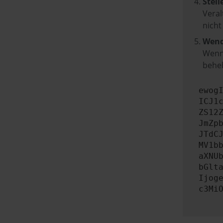
Stell
Veral
nicht
Wend
Wenn 
beheb
ewog
ICJ1
ZS12
JmZp
JTdC
MV1b
aXNU
bGlt
Ijog
c3Mi