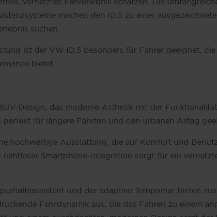
ernes, vernetztes Fahrerlebnis schätzen. Die umfangreich
sistenzsysteme machen den ID.5 zu einer ausgezeichneten W
rlebnis suchen.
istung ist der VW ID.5 besonders für Fahrer geeignet, d
ormance bietet.
V-Design, das moderne Ästhetik mit der Funktionalität e
.5 perfekt für längere Fahrten und den urbanen Alltag gee
ne hochwertige Ausstattung, die auf Komfort und Benutze
ahtloser Smartphone-Integration sorgt für ein vernetzte
Spurhalteassistent und der adaptive Tempomat bieten zusä
indruckende Fahrdynamik aus, die das Fahren zu einem a