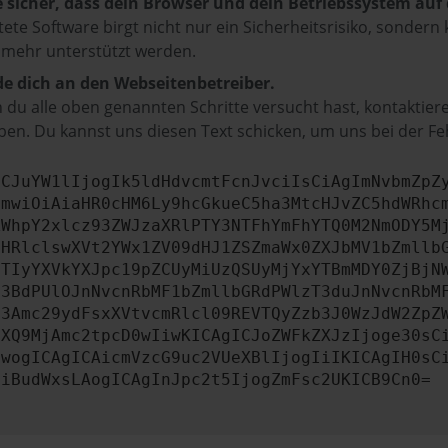
e sicher, dass dein Browser und dein Betriebssystem au
tete Software birgt nicht nur ein Sicherheitsrisiko, sonde
 mehr unterstützt werden.
e dich an den Webseitenbetreiber.
du alle oben genannten Schritte versucht hast, kontaktier
en. Du kannst uns diesen Text schicken, um uns bei der Fe
ICJuYW1lIjogIk5ldHdvcmtFcnJvciIsCiAgImNvbmZpZ
cmwiOiAiaHR0cHM6Ly9hcGkueC5ha3MtcHJvZC5hdWRhc
ZWhpY2xlcz93ZWJzaXRlPTY3NTFhYmFhYTQ0M2NmODY5M
bHRlclswXVt2YWx1ZV09dHJ1ZSZmaWx0ZXJbMV1bZmllb
JTIyYXVkYXJpc19pZCUyMiUzQSUyMjYxYTBmMDY0ZjBjN
b3BdPUlOJnNvcnRbMF1bZmllbGRdPWlzT3duJnNvcnRbM
b3Amc29ydFsxXVtvcmRlcl09REVTQyZzb3J0WzJdW2ZpZ
aXQ9MjAmc2tpcD0wIiwKICAgICJoZWFkZXJzIjoge30sC
ewogICAgICAicmVzcG9uc2VUeXBlIjogIiIKICAgIH0sC
OiBudWxsLAogICAgInJpc2t5IjogZmFsc2UKICB9Cn0=