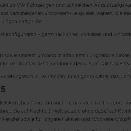
wahl an VW Fahrzeugen und zahlreichen Ausstattungsvari
us verschiedenen Showroom-Beispielen wählen, die Ihnen
llungen entspricht.
st konfigurieren – ganz nach Ihren Vorlieben und Anford
en sowie unserer unkomplizierten
Inzahlungnahme
bieten
r immer in Ihrer Nähe, um Ihnen den bestmöglichen Servi
n
Beratungstermin
. Wir helfen Ihnen gerne dabei, das pe
.5
ollelektrisches Fahrzeug suchen, das gleichzeitig sportli
er, die auf Nachhaltigkeit setzen, ohne dabei auf Komfor
ür Pendler sowie für längere Fahrten und Wochenendausfl