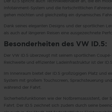
Der ID.5 spricht auch Technikliebhaber an, die ein mod
Infotainment-System und die fortschrittlichen Fahreras
gehen möchten und gleichzeitig ein dynamisches Fahre
Dank seines eleganten Designs und der sportlichen Le
als auch auf längeren Reisen eine ausgezeichnete Perf
Besonderheiten des
VW
ID.5:
Der VW ID.5 überzeugt mit seinem sportlichen Coupé-SU
Reichweite und effizienter Ladeinfrastruktur ist der ID
Im Innenraum bietet der ID.5 großzügigen Platz und ei
System mit großem Touchscreen, Sprachsteuerung und n
während der Fahrt.
Sicherheitsfunktionen wie der Notbremsassistent, der 
Fahrt. Der ID.5 zeichnet sich zudem durch seine bee