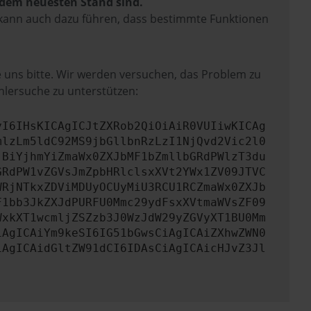
f dem neuesten Stand sind.
rn kann auch dazu führen, dass bestimmte Funktionen
e uns bitte. Wir werden versuchen, das Problem zu
hlersuche zu unterstützen:
yI6IHsKICAgICJtZXRob2QiOiAiR0VUIiwKICAg
mlzLm5ldC92MS9jbGllbnRzLzI1NjQvd2Vic2l0
jBiYjhmYiZmaWx0ZXJbMF1bZmllbGRdPWlzT3du
GRdPW1vZGVsJmZpbHRlclsxXVt2YWx1ZV09JTVC
WRjNTkxZDViMDUyOCUyMiU3RCU1RCZmaWx0ZXJb
F1bb3JkZXJdPURFU0Mmc29ydFsxXVtmaWVsZF09
WxkXT1wcmljZSZzb3J0WzJdW29yZGVyXT1BU0Mm
iAgICAiYm9keSI6IG51bGwsCiAgICAiZXhwZWN0
iAgICAidGltZW91dCI6IDAsCiAgICAicHJvZ3Jl