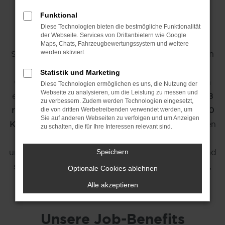
bei maz/mein-
Funktional
autozentrum.de
Diese Technologien bieten die bestmögliche Funktionalität
der Webseite. Services von Drittanbietern wie Google
Maps, Chats, Fahrzeugbewertungssystem und weitere
Sie suchen eine neue berufliche Herausforderung in
werden aktiviert.
der Automobilbranche? Die
mein-autozentrum-
Statistik und Marketing
Gruppe
bietet Ihnen vielseitige Karrierechancen in
Diese Technologien ermöglichen es uns, die Nutzung der
Webseite zu analysieren, um die Leistung zu messen und
einem der führenden Autohäuser der Region. Mit
8
zu verbessern. Zudem werden Technologien eingesetzt,
renommierten Marken, 14 Standorten und rund 620
die von dritten Werbetreibenden verwendet werden, um
Sie auf anderen Webseiten zu verfolgen und um Anzeigen
Kolleginnen und Kollegen
sind wir einer der größten
zu schalten, die für Ihre Interessen relevant sind.
Arbeitgeber in Uelzen, Lüneburg, Winsen (Luhe)
und Umgebung. Werden Sie Teil des
#mazTeam
und
Speichern
starten Sie Ihre Karriere bei uns – ob als Fachkraft,
Optionale Cookies ablehnen
Quereinsteiger oder Auszubildender.
Alle akzeptieren
Unsere Job-Benefits