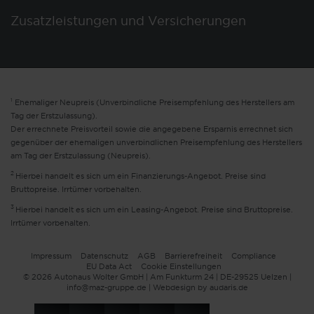
Zusatzleistungen und Versicherungen
1
Ehemaliger Neupreis (Unverbindliche Preisempfehlung des Herstellers am
Tag der Erstzulassung).
Der errechnete Preisvorteil sowie die angegebene Ersparnis errechnet sich
gegenüber der ehemaligen unverbindlichen Preisempfehlung des Herstellers
am Tag der Erstzulassung (Neupreis).
2
Hierbei handelt es sich um ein Finanzierungs-Angebot. Preise sind
Bruttopreise. Irrtümer vorbehalten.
3
Hierbei handelt es sich um ein Leasing-Angebot. Preise sind Bruttopreise.
Irrtümer vorbehalten.
Impressum
Datenschutz
AGB
Barrierefreiheit
Compliance
EU Data Act
Cookie Einstellungen
© 2026 Autohaus Wolter GmbH | Am Funkturm 24 | DE-29525 Uelzen |
info@maz-gruppe.de |
Webdesign by audaris.de