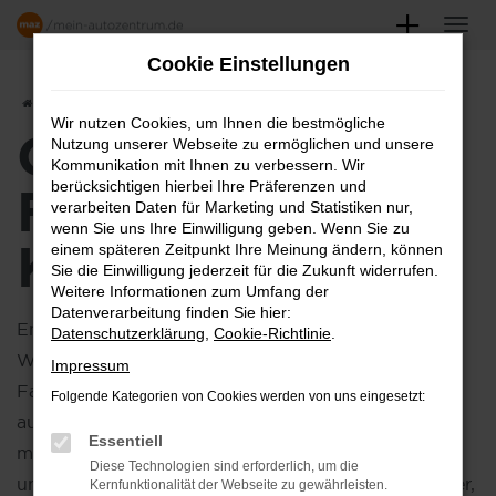
Zum
Hauptinhalt
Cookie Einstellungen
springen
Startseite
Hersteller
CUPRA
CUPRA Formentor kaufen
Wir nutzen Cookies, um Ihnen die bestmögliche
CUPRA
Nutzung unserer Webseite zu ermöglichen und unsere
Kommunikation mit Ihnen zu verbessern. Wir
FORMENTOR
berücksichtigen hierbei Ihre Präferenzen und
verarbeiten Daten für Marketing und Statistiken nur,
wenn Sie uns Ihre Einwilligung geben. Wenn Sie zu
KAUFEN
einem späteren Zeitpunkt Ihre Meinung ändern, können
Sie die Einwilligung jederzeit für die Zukunft widerrufen.
Weitere Informationen zum Umfang der
Datenverarbeitung finden Sie hier:
Entdecken Sie den CUPRA Formentor, die perfekte
Datenschutzerklärung
,
Cookie-Richtlinie
.
Wahl für all jene, die auf der Suche nach einem
Impressum
Fahrzeug sind, das sowohl höchste Leistung als
Folgende Kategorien von Cookies werden von uns eingesetzt:
auch außergewöhnlichen Komfort bietet. Mit
Essentiell
modernster Technologie, herausragendem Design
Diese Technologien sind erforderlich, um die
und innovativen Features stellt der Formentor sicher,
Kernfunktionalität der Webseite zu gewährleisten.