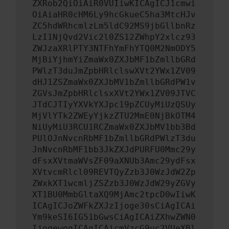
ZXRob2QiOiAiR0VUIiwKICAgICJ1cmwi
OiAiaHR0cHM6Ly9hcGkueC5ha3MtcHJv
ZC5hdWRhcmlzLm5ldC92MS9jbGllbnRz
LzI1NjQvd2Vic2l0ZS12ZWhpY2xlcz93
ZWJzaXRlPTY3NTFhYmFhYTQ0M2NmODY5
MjBiYjhmYiZmaWx0ZXJbMF1bZmllbGRd
PWlzT3duJmZpbHRlclswXVt2YWx1ZV09
dHJ1ZSZmaWx0ZXJbMV1bZmllbGRdPW1v
ZGVsJmZpbHRlclsxXVt2YWx1ZV09JTVC
JTdCJTIyYXVkYXJpc19pZCUyMiUzQSUy
MjVlYTk2ZWEyYjkzZTU2MmE0NjBkOTM4
NiUyMiU3RCU1RCZmaWx0ZXJbMV1bb3Bd
PUlOJnNvcnRbMF1bZmllbGRdPWlzT3du
JnNvcnRbMF1bb3JkZXJdPURFU0Mmc29y
dFsxXVtmaWVsZF09aXNUb3Amc29ydFsx
XVtvcmRlcl09REVTQyZzb3J0WzJdW2Zp
ZWxkXT1wcmljZSZzb3J0WzJdW29yZGVy
XT1BU0MmbGltaXQ9MjAmc2tpcD0wIiwK
ICAgICJoZWFkZXJzIjoge30sCiAgICAi
Ym9keSI6IG51bGwsCiAgICAiZXhwZWN0
IjogewogICAgICAicmVzcG9uc2VUeXBl