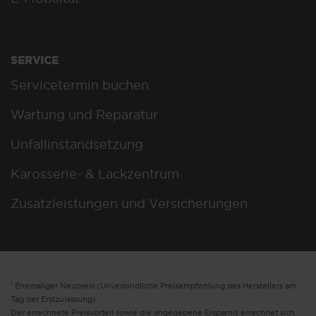
SERVICE
Servicetermin buchen
Wartung und Reparatur
Unfallinstandsetzung
Karosserie- & Lackzentrum
Zusatzleistungen und Versicherungen
1
Ehemaliger Neupreis (Unverbindliche Preisempfehlung des Herstellers am
Tag der Erstzulassung).
Der errechnete Preisvorteil sowie die angegebene Ersparnis errechnet sich