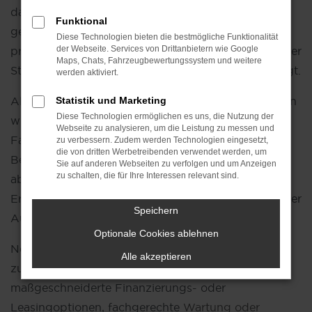
dass Sie auf jeder Fahrt das optimale Fahrerlebnis
Funktional
genießen. Es vereint sportliche Dynamik mit
Diese Technologien bieten die bestmögliche Funktionalität
praktischen Eigenschaften, sodass es nicht nur in der
der Webseite. Services von Drittanbietern wie Google
Maps, Chats, Fahrzeugbewertungssystem und weitere
Stadt, sondern auch auf längeren Fahrten überzeugt.
werden aktiviert.
Als Ihr vertrauenswürdiges CUPRA Autohaus bieten
Statistik und Marketing
Diese Technologien ermöglichen es uns, die Nutzung der
wir Ihnen nicht nur ein breites Portfolio an
Webseite zu analysieren, um die Leistung zu messen und
Fahrzeugen, sondern auch eine umfassende
zu verbessern. Zudem werden Technologien eingesetzt,
die von dritten Werbetreibenden verwendet werden, um
Beratung, die individuell auf Ihre Bedürfnisse
Sie auf anderen Webseiten zu verfolgen und um Anzeigen
zu schalten, die für Ihre Interessen relevant sind.
abgestimmt ist. Unsere Expertise und langjährige
Erfahrung ermöglichen es uns, Sie kompetent bei der
Speichern
Auswahl des perfekten Fahrzeugs zu unterstützen.
Optionale Cookies ablehnen
Neben dem Fahrzeugverkauf bieten wir Ihnen
Alle akzeptieren
zusätzlich viele Services rund um CUPRA. Ob
maßgeschneiderte Finanzierungs- oder
Leasingoptionen, fachgerechte
Wartung oder