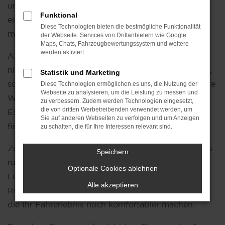
unbenutzt. Sie profitieren somit von den Vorzügen
Funktional
eines
Neuwagens
, ohne den vollen Preis zahlen zu
Diese Technologien bieten die bestmögliche Funktionalität
müssen.
der Webseite. Services von Drittanbietern wie Google
Maps, Chats, Fahrzeugbewertungssystem und weitere
werden aktiviert.
Als Ihr Škoda Autohaus Jahren bieten wir Ihnen
nicht nur eine große Auswahl an Tageszulassungen,
Statistik und Marketing
sondern auch eine individuelle Beratung, die auf Ihre
Diese Technologien ermöglichen es uns, die Nutzung der
Webseite zu analysieren, um die Leistung zu messen und
Wünsche und Bedürfnisse abgestimmt ist. Unsere
zu verbessern. Zudem werden Technologien eingesetzt,
die von dritten Werbetreibenden verwendet werden, um
Expertise hilft Ihnen dabei, das ideale Fahrzeug zu
Sie auf anderen Webseiten zu verfolgen und um Anzeigen
finden, das perfekt zu Ihrem Lebensstil passt.
zu schalten, die für Ihre Interessen relevant sind.
Zusätzlich bieten wir Ihnen eine Vielzahl an Services
Speichern
rund um Škoda, wie flexible Finanzierungs- und
Optionale Cookies ablehnen
Leasingmöglichkeiten, professionelle
Wartung und
Alle akzeptieren
Reparaturen
sowie hochwertige Zubehörprodukte,
die Ihr Fahrerlebnis noch komfortabler machen.