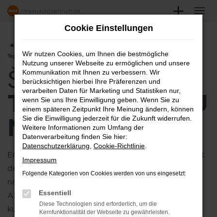
Zum
Hauptinhalt
Cookie Einstellungen
springen
Startseite
Hersteller
Škoda
Škoda Fabia
Škoda Fabia
Wir nutzen Cookies, um Ihnen die bestmögliche
Tageszulassung kaufen
Nutzung unserer Webseite zu ermöglichen und unsere
ŠKODA FABIA
Kommunikation mit Ihnen zu verbessern. Wir
berücksichtigen hierbei Ihre Präferenzen und
verarbeiten Daten für Marketing und Statistiken nur,
TAGESZULASSU
wenn Sie uns Ihre Einwilligung geben. Wenn Sie zu
einem späteren Zeitpunkt Ihre Meinung ändern, können
NG KAUFEN
Sie die Einwilligung jederzeit für die Zukunft widerrufen.
Weitere Informationen zum Umfang der
Datenverarbeitung finden Sie hier:
Datenschutzerklärung
,
Cookie-Richtlinie
.
Entdecken Sie die Vorteile einer
Tageszulassung
mit
Impressum
dem Fabia, die perfekten Wahl für alle, die ein fast
Folgende Kategorien von Cookies werden von uns eingesetzt:
neues Fahrzeug zu einem attraktiven Preis suchen.
Essentiell
Als Tageszulassung wurde das Fahrzeug nur für
Diese Technologien sind erforderlich, um die
kurze Zeit im Autohaus genutzt und ist praktisch
Kernfunktionalität der Webseite zu gewährleisten.