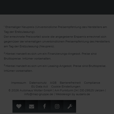
1
Ehemaliger Neupreis (Unverbindliche Preisempfehlung des Herstellers am
Tag der Erstzulassung).
Der errechnete Preisvorteil sowie die angegebene Ersparnis errechnet sich
gegenüber der ehemaligen unverbindlichen Preisempfehlung des Herstellers
am Tag der Erstzulassung (Neupreis).
2
Hierbei handelt es sich um ein Finanzierungs-Angebot. Preise sind
Bruttopreise. Irrtümer vorbehalten.
3
Hierbei handelt es sich um ein Leasing-Angebot. Preise sind Bruttopreise.
Irrtümer vorbehalten.
Impressum
Datenschutz
AGB
Barrierefreiheit
Compliance
EU Data Act
Cookie Einstellungen
© 2026 Autohaus Wolter GmbH | Am Funkturm 24 | DE-29525 Uelzen |
info@maz-gruppe.de |
Webdesign by audaris.de