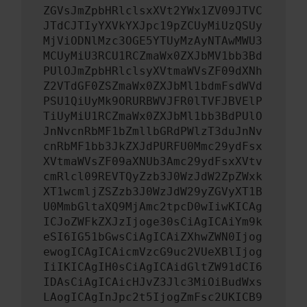
ZGVsJmZpbHRlclsxXVt2YWx1ZV09JTVC
JTdCJTIyYXVkYXJpc19pZCUyMiUzQSUy
MjViODNlMzc3OGE5YTUyMzAyNTAwMWU3
MCUyMiU3RCU1RCZmaWx0ZXJbMV1bb3Bd
PUlOJmZpbHRlclsyXVtmaWVsZF09dXNh
Z2VTdGF0ZSZmaWx0ZXJbMl1bdmFsdWVd
PSU1QiUyMk9ORURBWVJFR0lTVFJBVElP
TiUyMiU1RCZmaWx0ZXJbMl1bb3BdPUlO
JnNvcnRbMF1bZmllbGRdPWlzT3duJnNv
cnRbMF1bb3JkZXJdPURFU0Mmc29ydFsx
XVtmaWVsZF09aXNUb3Amc29ydFsxXVtv
cmRlcl09REVTQyZzb3J0WzJdW2ZpZWxk
XT1wcmljZSZzb3J0WzJdW29yZGVyXT1B
U0MmbGltaXQ9MjAmc2tpcD0wIiwKICAg
ICJoZWFkZXJzIjoge30sCiAgICAiYm9k
eSI6IG51bGwsCiAgICAiZXhwZWN0Ijog
ewogICAgICAicmVzcG9uc2VUeXBlIjog
IiIKICAgIH0sCiAgICAidGltZW91dCI6
IDAsCiAgICAicHJvZ3Jlc3MiOiBudWxs
LAogICAgInJpc2t5IjogZmFsc2UKICB9