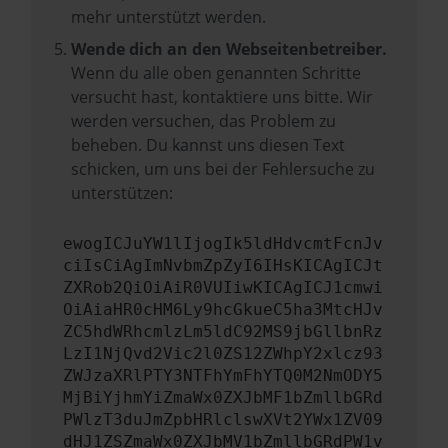
mehr unterstützt werden.
Wende dich an den Webseitenbetreiber.
Wenn du alle oben genannten Schritte
versucht hast, kontaktiere uns bitte. Wir
werden versuchen, das Problem zu
beheben. Du kannst uns diesen Text
schicken, um uns bei der Fehlersuche zu
unterstützen:
ewogICJuYW1lIjogIk5ldHdvcmtFcnJv
ciIsCiAgImNvbmZpZyI6IHsKICAgICJt
ZXRob2QiOiAiR0VUIiwKICAgICJ1cmwi
OiAiaHR0cHM6Ly9hcGkueC5ha3MtcHJv
ZC5hdWRhcmlzLm5ldC92MS9jbGllbnRz
LzI1NjQvd2Vic2l0ZS12ZWhpY2xlcz93
ZWJzaXRlPTY3NTFhYmFhYTQ0M2NmODY5
MjBiYjhmYiZmaWx0ZXJbMF1bZmllbGRd
PWlzT3duJmZpbHRlclswXVt2YWx1ZV09
dHJ1ZSZmaWx0ZXJbMV1bZmllbGRdPW1v