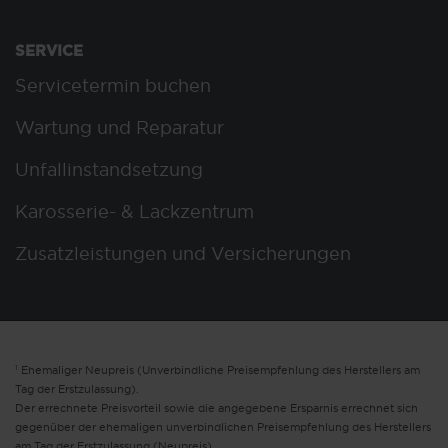
SERVICE
Servicetermin buchen
Wartung und Reparatur
Unfallinstandsetzung
Karosserie- & Lackzentrum
Zusatzleistungen und Versicherungen
1
Ehemaliger Neupreis (Unverbindliche Preisempfehlung des Herstellers am
Tag der Erstzulassung).
Der errechnete Preisvorteil sowie die angegebene Ersparnis errechnet sich
gegenüber der ehemaligen unverbindlichen Preisempfehlung des Herstellers
am Tag der Erstzulassung (Neupreis).