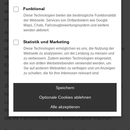
unbenutzt. Sie profitieren somit von den Vorzügen
Funktional
eines
Neuwagens
, ohne den vollen Preis zahlen zu
Diese Technologien bieten die bestmögliche Funktionalität
müssen.
der Webseite. Services von Drittanbietern wie Google
Maps, Chats, Fahrzeugbewertungssystem und weitere
werden aktiviert.
Als Ihr Škoda Autohaus Jahren bieten wir Ihnen
nicht nur eine große Auswahl an Tageszulassungen,
Statistik und Marketing
sondern auch eine individuelle Beratung, die auf Ihre
Diese Technologien ermöglichen es uns, die Nutzung der
Webseite zu analysieren, um die Leistung zu messen und
Wünsche und Bedürfnisse abgestimmt ist. Unsere
zu verbessern. Zudem werden Technologien eingesetzt,
die von dritten Werbetreibenden verwendet werden, um
Expertise hilft Ihnen dabei, das ideale Fahrzeug zu
Sie auf anderen Webseiten zu verfolgen und um Anzeigen
finden, das perfekt zu Ihrem Lebensstil passt.
zu schalten, die für Ihre Interessen relevant sind.
Zusätzlich bieten wir Ihnen eine Vielzahl an Services
Speichern
rund um Škoda, wie flexible Finanzierungs- und
Optionale Cookies ablehnen
Leasingmöglichkeiten, professionelle
Wartung und
Alle akzeptieren
Reparaturen
sowie hochwertige Zubehörprodukte,
die Ihr Fahrerlebnis noch komfortabler machen.