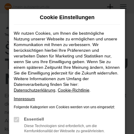
Zum
Hauptinhalt
Cookie Einstellungen
springen
Startseite
Hersteller
Škoda
Škoda Kamiq
Škoda Kamiq
Wir nutzen Cookies, um Ihnen die bestmögliche
Tageszulassung kaufen
Nutzung unserer Webseite zu ermöglichen und unsere
ŠKODA KAMIQ
Kommunikation mit Ihnen zu verbessern. Wir
berücksichtigen hierbei Ihre Präferenzen und
verarbeiten Daten für Marketing und Statistiken nur,
TAGESZULASSU
wenn Sie uns Ihre Einwilligung geben. Wenn Sie zu
einem späteren Zeitpunkt Ihre Meinung ändern, können
NG KAUFEN
Sie die Einwilligung jederzeit für die Zukunft widerrufen.
Weitere Informationen zum Umfang der
Datenverarbeitung finden Sie hier:
Datenschutzerklärung
,
Cookie-Richtlinie
.
Entdecken Sie die Vorteile einer
Tageszulassung
mit
Impressum
dem Kamiq, die perfekten Wahl für alle, die ein fast
Folgende Kategorien von Cookies werden von uns eingesetzt:
neues Fahrzeug zu einem attraktiven Preis suchen.
Essentiell
Als Tageszulassung wurde das Fahrzeug nur für
Diese Technologien sind erforderlich, um die
kurze Zeit im Autohaus genutzt und ist praktisch
Kernfunktionalität der Webseite zu gewährleisten.