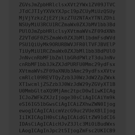
ZGVsJmZpbHRlclsxXVt2YWx1ZV09JTVC
JTdCJTIyYXVkYXJpc19pZCUyMiUzQSUy
MjVjYzkzZjE2YjkzZTU2NTAxYTNlZDhi
NSUyMiU3RCU1RCZmaWx0ZXJbMV1bb3Bd
PUlOJmZpbHRlclsyXVtmaWVsZF09dXNh
Z2VTdGF0ZSZmaWx0ZXJbMl1bdmFsdWVd
PSU1QiUyMk9ORURBWVJFR0lTVFJBVElP
TiUyMiU1RCZmaWx0ZXJbMl1bb3BdPUlO
JnNvcnRbMF1bZmllbGRdPWlzT3duJnNv
cnRbMF1bb3JkZXJdPURFU0Mmc29ydFsx
XVtmaWVsZF09aXNUb3Amc29ydFsxXVtv
cmRlcl09REVTQyZzb3J0WzJdW2ZpZWxk
XT1wcmljZSZzb3J0WzJdW29yZGVyXT1B
U0MmbGltaXQ9MjAmc2tpcD0wIiwKICAg
ICJoZWFkZXJzIjoge30sCiAgICAiYm9k
eSI6IG51bGwsCiAgICAiZXhwZWN0Ijog
ewogICAgICAicmVzcG9uc2VUeXBlIjog
IiIKICAgIH0sCiAgICAidGltZW91dCI6
IDAsCiAgICAicHJvZ3Jlc3MiOiBudWxs
LAogICAgInJpc2t5IjogZmFsc2UKICB9