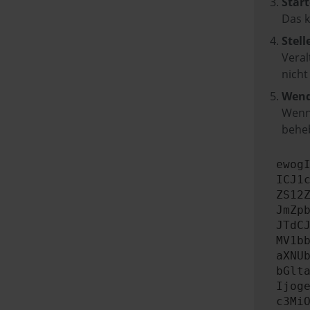
Start
Das 
Stell
Veral
nicht
Wend
Wenn 
beheb
ewog
ICJ1
ZS12
JmZp
JTdC
MV1b
aXNU
bGlt
Ijog
c3Mi