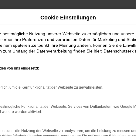
Cookie Einstellungen
ie bestmögliche Nutzung unserer Webseite zu ermöglichen und unsere
FEN
hierbei Ihre Präferenzen und verarbeiten Daten für Marketing und Stati
einem späteren Zeitpunkt Ihre Meinung ändern, können Sie die Einwillig
en zum Umfang der Datenverarbeitung finden Sie hier:
Datenschutzerkl
all jene, die auf der Suche nach einem Fahrzeug sind, d
nologie, herausragendem Design und innovativen Features 
en von uns eingesetzt:
Dynamik mit praktischen Eigenschaften, sodass es nicht n
rlich, um die Kernfunktionalität der Webseite zu gewährleisten.
hnen nicht nur ein breites Portfolio an Fahrzeugen, son
 langjährige Erfahrung ermöglichen es uns, Sie kompete
estmögliche Funktionalität der Webseite. Services von Drittanbietern wie Google 
eitere werden aktiviert.
ch viele Services rund um Škoda. Ob maßgeschneiderte F
 es uns, die Nutzung der Webseite zu analysieren, um die Leistung zu messen u
besten Händen. Wir stellen sicher, dass Ihr
Fahrzeug
nich