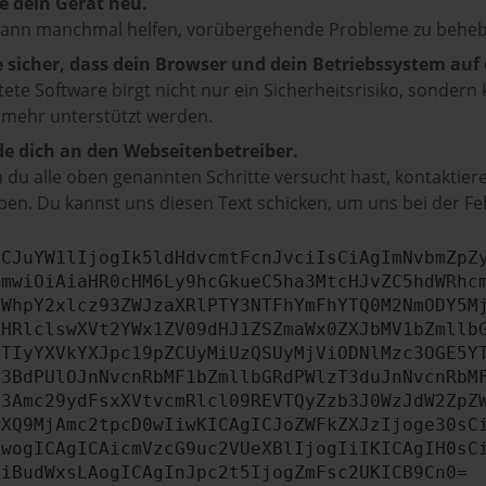
e dein Gerät neu.
kann manchmal helfen, vorübergehende Probleme zu beheb
e sicher, dass dein Browser und dein Betriebssystem au
tete Software birgt nicht nur ein Sicherheitsrisiko, sonde
 mehr unterstützt werden.
e dich an den Webseitenbetreiber.
du alle oben genannten Schritte versucht hast, kontaktier
en. Du kannst uns diesen Text schicken, um uns bei der Fe
ICJuYW1lIjogIk5ldHdvcmtFcnJvciIsCiAgImNvbmZpZ
cmwiOiAiaHR0cHM6Ly9hcGkueC5ha3MtcHJvZC5hdWRhc
ZWhpY2xlcz93ZWJzaXRlPTY3NTFhYmFhYTQ0M2NmODY5M
bHRlclswXVt2YWx1ZV09dHJ1ZSZmaWx0ZXJbMV1bZmllb
JTIyYXVkYXJpc19pZCUyMiUzQSUyMjViODNlMzc3OGE5Y
b3BdPUlOJnNvcnRbMF1bZmllbGRdPWlzT3duJnNvcnRbM
b3Amc29ydFsxXVtvcmRlcl09REVTQyZzb3J0WzJdW2ZpZ
aXQ9MjAmc2tpcD0wIiwKICAgICJoZWFkZXJzIjoge30sC
ewogICAgICAicmVzcG9uc2VUeXBlIjogIiIKICAgIH0sC
OiBudWxsLAogICAgInJpc2t5IjogZmFsc2UKICB9Cn0=