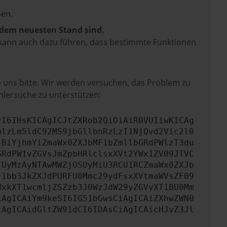
en.
f dem neuesten Stand sind.
rn kann auch dazu führen, dass bestimmte Funktionen
e uns bitte. Wir werden versuchen, das Problem zu
hlersuche zu unterstützen:
yI6IHsKICAgICJtZXRob2QiOiAiR0VUIiwKICAg
mlzLm5ldC92MS9jbGllbnRzLzI1NjQvd2Vic2l0
jBiYjhmYiZmaWx0ZXJbMF1bZmllbGRdPWlzT3du
GRdPW1vZGVsJmZpbHRlclsxXVt2YWx1ZV09JTVC
TUyMzAyNTAwMWZjOSUyMiU3RCU1RCZmaWx0ZXJb
F1bb3JkZXJdPURFU0Mmc29ydFsxXVtmaWVsZF09
WxkXT1wcmljZSZzb3J0WzJdW29yZGVyXT1BU0Mm
iAgICAiYm9keSI6IG51bGwsCiAgICAiZXhwZWN0
iAgICAidGltZW91dCI6IDAsCiAgICAicHJvZ3Jl