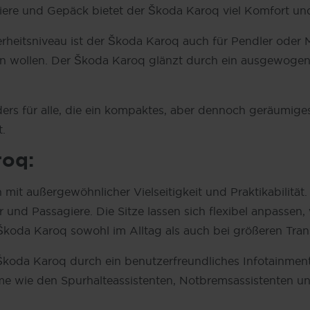
ere und Gepäck bietet der Škoda Karoq viel Komfort und F
eitsniveau ist der Škoda Karoq auch für Pendler oder M
n wollen. Der Škoda Karoq glänzt durch ein ausgewogenes
s für alle, die ein kompaktes, aber dennoch geräumiges 
t.
roq:
t außergewöhnlicher Vielseitigkeit und Praktikabilität.
nd Passagiere. Die Sitze lassen sich flexibel anpassen,
 Škoda Karoq sowohl im Alltag als auch bei größeren Tr
 Škoda Karoq durch ein benutzerfreundliches Infotainme
teme wie den Spurhalteassistenten, Notbremsassistenten u