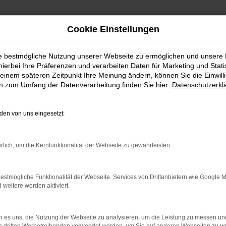
Cookie Einstellungen
aus Wolter GmbH
ie bestmögliche Nutzung unserer Webseite zu ermöglichen und unsere
ODA NEUWAGEN BEI
hierbei Ihre Präferenzen und verarbeiten Daten für Marketing und Stati
einem späteren Zeitpunkt Ihre Meinung ändern, können Sie die Einwillig
en zum Umfang der Datenverarbeitung finden Sie hier:
Datenschutzerkl
en Kauf eines neuen Škoda. Bei uns finden Sie nicht nur
en von uns eingesetzt:
Autokauf zu einem rundum positiven Erlebnis machen.
hnen individuelle Finanzierungs- und Leasingoptionen, di
rlich, um die Kernfunktionalität der Webseite zu gewährleisten.
ausch von Zubehör und Ersatzteilen, damit Ihr Fahrzeug
enter Beratung zur Seite und hilft Ihnen, das Fahrzeug zu
estmögliche Funktionalität der Webseite. Services von Drittanbietern wie Google 
eitere werden aktiviert.
ch von uns zu Ihrem neuen Traumfahrzeug beraten. Wir f
 es uns, die Nutzung der Webseite zu analysieren, um die Leistung zu messen u