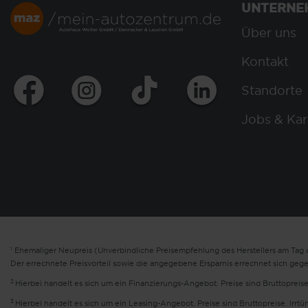
UNTERNE
Über uns
Kontakt
Standorte
Jobs & Kar
1
Ehemaliger Neupreis (Unverbindliche Preisempfehlung des Herstellers am Tag d
Der errechnete Preisvorteil sowie die angegebene Ersparnis errechnet sich geg
2
Hierbei handelt es sich um ein Finanzierungs-Angebot. Preise sind Bruttopreise
3
Hierbei handelt es sich um ein Leasing-Angebot. Preise sind Bruttopreise. Irrt