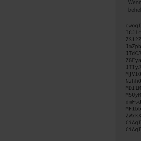
Wenn 
beheb
ewog
ICJ1
ZS12
JmZp
JTdC
ZGFy
JTIy
MjVi
Nzhh
MDI1
MSUy
dmFs
MF1b
ZWxk
CiAg
CiAg