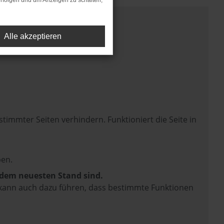
rfolgen und um Anzeigen zu schalten,
Alle akzeptieren
mmter Seiten verhindern. Funktioniert die Seite in
en.
f dem neuesten Stand sind.
rn kann auch dazu führen, dass bestimmte Funktionen