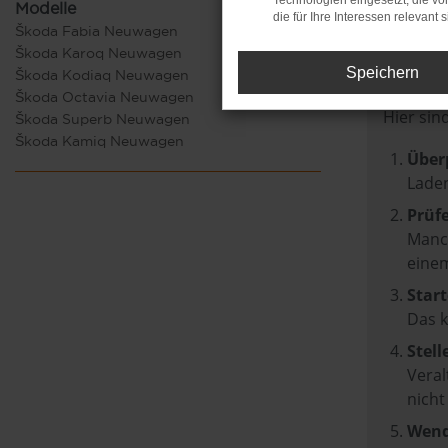
Technologien eingesetzt, die v
Modelle
die für Ihre Interessen relevant s
Škoda Fabia Neuwagen
Fehle
Škoda Karoq Neuwagen
Speichern
Škoda Kodiaq Neuwagen
Beim Lad
Škoda Octavia Neuwagen
Hier sin
Škoda Superb Neuwagen
Škoda Kamiq Neuwagen
Über
Laden
Prüf
Manch
einem
Start
Das 
Stell
Veral
nicht
Wend