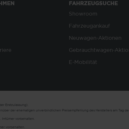
HMEN
FAHRZEUGSUCHE
Showroom
Fahrzeugankauf
Neuwagen-Aktionen
riere
Gebrauchtwagen-Aktio
E-Mobilität
er Erstzulassung).
enüber der ehemaligen unverbindlichen Preisempfehlung des Herstellers am Tag der
. Irrtümer vorbehalten.
ümer vorbehalten.