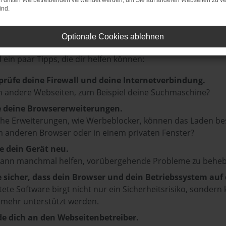
on dritten Werbetreibenden verwendet werden, um Sie auf anderen Webseiten zu ve
ind.
r: Network Error
Optionale Cookies ablehnen
en ist ein Fehler aufgetreten.
d ein paar Tipps, die dir helfen können:
prüfe deine Firewall und deine Internetverbindung.
 andere Webseiten, zum Beispiel deine Suchmaschine?
e deine Browsererweiterungen.
e Erweiterungen, wie Werbeblocker, können das Laden besti
 anderen Browser oder in einem privaten Fenster?
e dein Gerät neu.
kann manchmal helfen, vorübergehende Probleme zu beheb
e sicher, dass dein Browser und dein Betriebssystem au
tete Software birgt nicht nur ein Sicherheitsrisiko, sonde
 mehr unterstützt werden.
e dich an den Webseitenbetreiber.