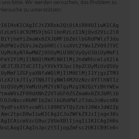
e uns bitte. Wir werden versuchen, das Problem zu
hlersuche zu unterstützen:
yI6IHsKICAgICJtZXRob2QiOiAiR0VUIiwKICAg
mlzLm5ldC92MS9jbGllbnRzLzI1NjQvd2Vic2l0
jBiYjhmYiZmaWx0ZXJbMF1bZmllbGRdPWlzT3du
GRdPW1vZGVsJmZpbHRlclsxXVt2YWx1ZV09JTVC
TUyMzAyNTAwMWZjOSUyMiU3RCUyQyU3QiUyMmF1
DFmY2YlMjIlN0QlMkMlN0IlMjJhdWRhcmlzX2lk
TdEJTJDJTdCJTIyYXVkYXJpc19pZCUyMiUzQSUy
iUyMmF1ZGFyaXNfaWQlMjIlM0ElMjI1YjgzZTM3
mlzX2lkJTIyJTNBJTIyNWI4M2UzNzc4YTlhNTIz
iUzQSUyMjVmMzUyM2YzNTgyMzg1N2QzYzBhYWEw
VtmaWVsZF09dXNhZ2VTdGF0ZSZmaWx0ZXJbMl1b
UlOJnNvcnRbMF1bZmllbGRdPWlzT3duJnNvcnRb
29ydFsxXVtvcmRlcl09REVTQyZzb3J0WzJdW2Zp
jAmc2tpcD0wIiwKICAgICJoZWFkZXJzIjoge30s
CAgICAicmVzcG9uc2VUeXBlIjogIiIKICAgIH0s
WxsLAogICAgInJpc2t5IjogZmFsc2UKICB9Cn0=