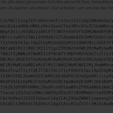
du alle oben genannten Schritte versucht hast, kontaktier
en. Du kannst uns diesen Text schicken, um uns bei der Fe
ICJuYW1lIjogIk5ldHdvcmtFcnJvciIsCiAgImNvbmZpZ
cmwiOiAiaHR0cHM6Ly9hcGkueC5ha3MtcHJvZC5hdWRhc
ZWhpY2xlcz93ZWJzaXRlPTY3NTFhYmFhYTQ0M2NmODY5M
bHRlclswXVt2YWx1ZV09dHJ1ZSZmaWx0ZXJbMV1bZmllb
JTIyYXVkYXJpc19pZCUyMiUzQSUyMjViODNlMzc3OGE5Y
aXNfaWQlMjIlM0ElMjI1YjgzZTM3NzhhOWE1MjMwMjUwM
JTNBJTIyNWNjOTNmMTZiOTNlNTY1MDFhM2VkOGI1JTIyJ
ODNlMzc3OGE5YTUyMzAyNTAwMjMxOCUyMiU3RCUyQyU3Q
OWE1MjMwMjUwMDIxMjElMjIlN0QlMkMlN0IlMjJhdWRhc
MDAxZTcwJTIyJTdEJTJDJTdCJTIyYXVkYXJpc19pZCUyM
MiU3RCU1RCZmaWx0ZXJbMV1bb3BdPUlOJmZpbHRlclsyX
dWVdPSU1QiUyMk5FVyUyMiU1RCZmaWx0ZXJbMl1bb3BdP
b3JkZXJdPURFU0Mmc29ydFsxXVtmaWVsZF09aXNUb3Amc
XT1wcmljZSZzb3J0WzJdW29yZGVyXT1BU0MmbGltaXQ9M
ICAiYm9keSI6IG51bGwsCiAgICAiZXhwZWN0IjogewogI
ICAidGltZW91dCI6IDAsCiAgICAicHJvZ3Jlc3MiOiBud