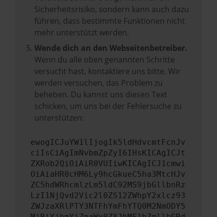
Sicherheitsrisiko, sondern kann auch dazu
führen, dass bestimmte Funktionen nicht
mehr unterstützt werden.
Wende dich an den Webseitenbetreiber.
Wenn du alle oben genannten Schritte
versucht hast, kontaktiere uns bitte. Wir
werden versuchen, das Problem zu
beheben. Du kannst uns diesen Text
schicken, um uns bei der Fehlersuche zu
unterstützen:
ewogICJuYW1lIjogIk5ldHdvcmtFcnJv
ciIsCiAgImNvbmZpZyI6IHsKICAgICJt
ZXRob2QiOiAiR0VUIiwKICAgICJ1cmwi
OiAiaHR0cHM6Ly9hcGkueC5ha3MtcHJv
ZC5hdWRhcmlzLm5ldC92MS9jbGllbnRz
LzI1NjQvd2Vic2l0ZS12ZWhpY2xlcz93
ZWJzaXRlPTY3NTFhYmFhYTQ0M2NmODY5
MjBiYjhmYiZmaWx0ZXJbMF1bZmllbGRd