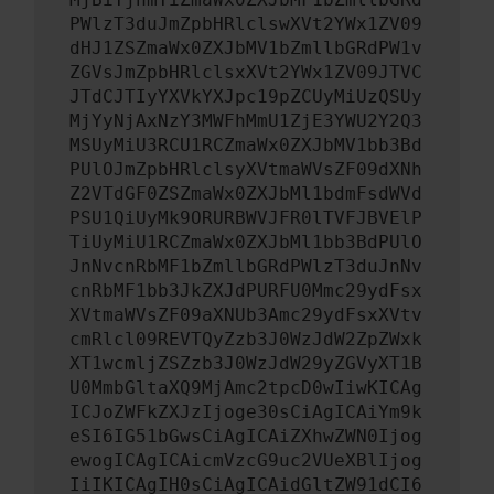
PWlzT3duJmZpbHRlclswXVt2YWx1ZV09
dHJ1ZSZmaWx0ZXJbMV1bZmllbGRdPW1v
ZGVsJmZpbHRlclsxXVt2YWx1ZV09JTVC
JTdCJTIyYXVkYXJpc19pZCUyMiUzQSUy
MjYyNjAxNzY3MWFhMmU1ZjE3YWU2Y2Q3
MSUyMiU3RCU1RCZmaWx0ZXJbMV1bb3Bd
PUlOJmZpbHRlclsyXVtmaWVsZF09dXNh
Z2VTdGF0ZSZmaWx0ZXJbMl1bdmFsdWVd
PSU1QiUyMk9ORURBWVJFR0lTVFJBVElP
TiUyMiU1RCZmaWx0ZXJbMl1bb3BdPUlO
JnNvcnRbMF1bZmllbGRdPWlzT3duJnNv
cnRbMF1bb3JkZXJdPURFU0Mmc29ydFsx
XVtmaWVsZF09aXNUb3Amc29ydFsxXVtv
cmRlcl09REVTQyZzb3J0WzJdW2ZpZWxk
XT1wcmljZSZzb3J0WzJdW29yZGVyXT1B
U0MmbGltaXQ9MjAmc2tpcD0wIiwKICAg
ICJoZWFkZXJzIjoge30sCiAgICAiYm9k
eSI6IG51bGwsCiAgICAiZXhwZWN0Ijog
ewogICAgICAicmVzcG9uc2VUeXBlIjog
IiIKICAgIH0sCiAgICAidGltZW91dCI6