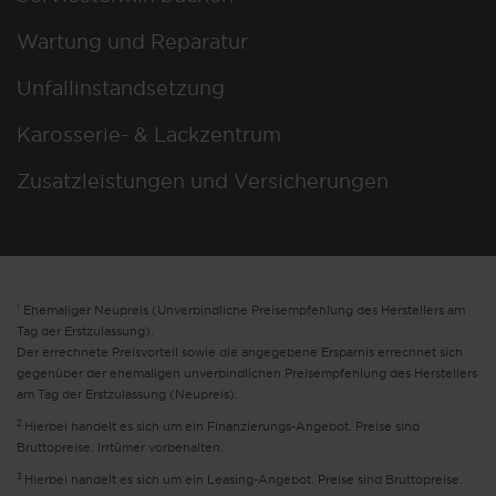
Wartung und Reparatur
Unfallinstandsetzung
Karosserie- & Lackzentrum
Zusatzleistungen und Versicherungen
1
Ehemaliger Neupreis (Unverbindliche Preisempfehlung des Herstellers am
Tag der Erstzulassung).
Der errechnete Preisvorteil sowie die angegebene Ersparnis errechnet sich
gegenüber der ehemaligen unverbindlichen Preisempfehlung des Herstellers
am Tag der Erstzulassung (Neupreis).
2
Hierbei handelt es sich um ein Finanzierungs-Angebot. Preise sind
Bruttopreise. Irrtümer vorbehalten.
3
Hierbei handelt es sich um ein Leasing-Angebot. Preise sind Bruttopreise.