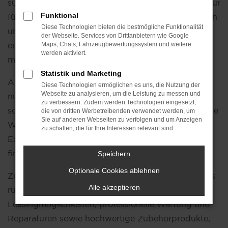
suchen. Als Tageszulassung wurde das Fahrzeug nur
Funktional
für kurze Zeit im Autohaus genutzt und ist praktisch
Diese Technologien bieten die bestmögliche Funktionalität
unbenutzt. Sie profitieren somit von den Vorzügen
der Webseite. Services von Drittanbietern wie Google
eines
Neuwagens
, ohne den vollen Preis zahlen zu
Maps, Chats, Fahrzeugbewertungssystem und weitere
werden aktiviert.
müssen.
Statistik und Marketing
Als Ihr VW Autohaus Jahren bieten wir Ihnen nicht
Diese Technologien ermöglichen es uns, die Nutzung der
Webseite zu analysieren, um die Leistung zu messen und
nur eine große Auswahl an Tageszulassungen,
zu verbessern. Zudem werden Technologien eingesetzt,
sondern auch eine individuelle Beratung, die auf Ihre
die von dritten Werbetreibenden verwendet werden, um
Sie auf anderen Webseiten zu verfolgen und um Anzeigen
Wünsche und Bedürfnisse abgestimmt ist. Unsere
zu schalten, die für Ihre Interessen relevant sind.
Expertise hilft Ihnen dabei, das ideale Fahrzeug zu
finden, das perfekt zu Ihrem Lebensstil passt.
Speichern
Optionale Cookies ablehnen
Zusätzlich bieten wir Ihnen eine Vielzahl an Services
Alle akzeptieren
rund um VW, wie flexible Finanzierungs- und
Leasingmöglichkeiten, professionelle
Wartung und
Reparaturen
sowie hochwertige Zubehörprodukte,