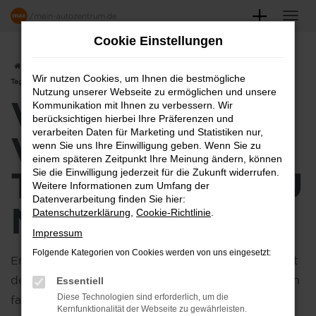
Zum
Hauptinhalt
Cookie Einstellungen
springen
Startseite
Hersteller
VW
VW Golf Variant
VW Golf Variant
Wir nutzen Cookies, um Ihnen die bestmögliche
Tageszulassung kaufen
Nutzung unserer Webseite zu ermöglichen und unsere
VW GOLF
Kommunikation mit Ihnen zu verbessern. Wir
berücksichtigen hierbei Ihre Präferenzen und
verarbeiten Daten für Marketing und Statistiken nur,
VARIANT
wenn Sie uns Ihre Einwilligung geben. Wenn Sie zu
einem späteren Zeitpunkt Ihre Meinung ändern, können
TAGESZULASSU
Sie die Einwilligung jederzeit für die Zukunft widerrufen.
Weitere Informationen zum Umfang der
Datenverarbeitung finden Sie hier:
NG KAUFEN
Datenschutzerklärung
,
Cookie-Richtlinie
.
Impressum
Folgende Kategorien von Cookies werden von uns eingesetzt:
Entdecken Sie die Vorteile einer
Tageszulassung
mit
dem Golf Variant, die perfekten Wahl für alle, die ein
Essentiell
Diese Technologien sind erforderlich, um die
fast neues Fahrzeug zu einem attraktiven Preis
Kernfunktionalität der Webseite zu gewährleisten.