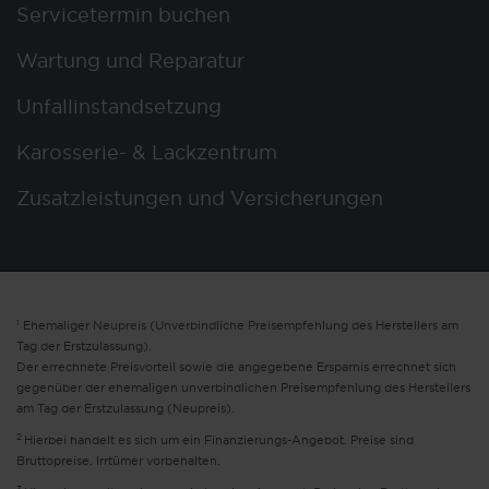
Servicetermin buchen
Wartung und Reparatur
Unfallinstandsetzung
Karosserie- & Lackzentrum
Zusatzleistungen und Versicherungen
1
Ehemaliger Neupreis (Unverbindliche Preisempfehlung des Herstellers am
Tag der Erstzulassung).
Der errechnete Preisvorteil sowie die angegebene Ersparnis errechnet sich
gegenüber der ehemaligen unverbindlichen Preisempfehlung des Herstellers
am Tag der Erstzulassung (Neupreis).
2
Hierbei handelt es sich um ein Finanzierungs-Angebot. Preise sind
Bruttopreise. Irrtümer vorbehalten.