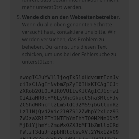
mehr unterstützt werden.
Wende dich an den Webseitenbetreiber.
Wenn du alle oben genannten Schritte
versucht hast, kontaktiere uns bitte. Wir
werden versuchen, das Problem zu
beheben. Du kannst uns diesen Text
schicken, um uns bei der Fehlersuche zu
unterstützen:
ewogICJuYW1lIjogIk5ldHdvcmtFcnJv
ciIsCiAgImNvbmZpZyI6IHsKICAgICJt
ZXRob2QiOiAiR0VUIiwKICAgICJ1cmwi
OiAiaHR0cHM6Ly9hcGkueC5ha3MtcHJv
ZC5hdWRhcmlzLm5ldC92MS9jbGllbnRz
LzI1NjQvd2Vic2l0ZS12ZWhpY2xlcz93
ZWJzaXRlPTY3NTFhYmFhYTQ0M2NmODY5
MjBiYjhmYiZmaWx0ZXJbMF1bZmllbGRd
PWlzT3duJmZpbHRlclswXVt2YWx1ZV09
dHJ1ZSZmaWx0ZXJbMV1bZmllbGRdPW1v