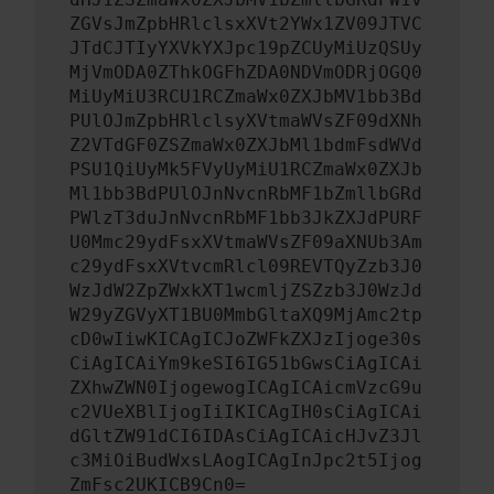
ZGVsJmZpbHRlclsxXVt2YWx1ZV09JTVC
JTdCJTIyYXVkYXJpc19pZCUyMiUzQSUy
MjVmODA0ZThkOGFhZDA0NDVmODRjOGQ0
MiUyMiU3RCU1RCZmaWx0ZXJbMV1bb3Bd
PUlOJmZpbHRlclsyXVtmaWVsZF09dXNh
Z2VTdGF0ZSZmaWx0ZXJbMl1bdmFsdWVd
PSU1QiUyMk5FVyUyMiU1RCZmaWx0ZXJb
Ml1bb3BdPUlOJnNvcnRbMF1bZmllbGRd
PWlzT3duJnNvcnRbMF1bb3JkZXJdPURF
U0Mmc29ydFsxXVtmaWVsZF09aXNUb3Am
c29ydFsxXVtvcmRlcl09REVTQyZzb3J0
WzJdW2ZpZWxkXT1wcmljZSZzb3J0WzJd
W29yZGVyXT1BU0MmbGltaXQ9MjAmc2tp
cD0wIiwKICAgICJoZWFkZXJzIjoge30s
CiAgICAiYm9keSI6IG51bGwsCiAgICAi
ZXhwZWN0IjogewogICAgICAicmVzcG9u
c2VUeXBlIjogIiIKICAgIH0sCiAgICAi
dGltZW91dCI6IDAsCiAgICAicHJvZ3Jl
c3MiOiBudWxsLAogICAgInJpc2t5Ijog
ZmFsc2UKICB9Cn0=