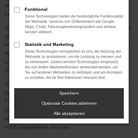
ein Blickfang, sondern auch ein echtes
Funktional
Fahrvergnügen.
Diese Technologien bieten die bestmögliche Funktionalität
der Webseite. Services von Drittanbietern wie Google
Als Ihr VW Autohaus bieten wir Ihnen nicht nur eine
Maps, Chats, Fahrzeugbewertungssystem und weitere
werden aktiviert.
große Auswahl an VW
Neuwagen
, sondern auch
maßgeschneiderte Beratung, die individuell auf Ihre
Statistik und Marketing
Diese Technologien ermöglichen es uns, die Nutzung der
Wünsche abgestimmt ist. Unser erfahrenes
Team
Webseite zu analysieren, um die Leistung zu messen und
unterstützt Sie dabei, das perfekte Modell für Ihre
zu verbessern. Zudem werden Technologien eingesetzt,
die von dritten Werbetreibenden verwendet werden, um
Bedürfnisse zu finden.
Sie auf anderen Webseiten zu verfolgen und um Anzeigen
zu schalten, die für Ihre Interessen relevant sind.
Neben dem Fahrzeugverkauf bieten wir Ihnen auch
zusätzliche Services rund um VW, wie flexible
Speichern
Finanzierungs- und Leasingmöglichkeiten,
Optionale Cookies ablehnen
professionelle
Wartung
und Reparaturen sowie
Alle akzeptieren
hochwertige Zubehörprodukte, die Ihr Fahrerlebnis
noch angenehmer machen.