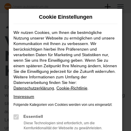
Zum
Hauptinhalt
Cookie Einstellungen
springen
Startseite
Hersteller
VW
VW ID.4
VW ID.4 Neuwagen kaufen
Wir nutzen Cookies, um Ihnen die bestmögliche
VW ID.4
Nutzung unserer Webseite zu ermöglichen und unsere
Kommunikation mit Ihnen zu verbessern. Wir
NEUWAGEN
berücksichtigen hierbei Ihre Präferenzen und
verarbeiten Daten für Marketing und Statistiken nur,
wenn Sie uns Ihre Einwilligung geben. Wenn Sie zu
KAUFEN
einem späteren Zeitpunkt Ihre Meinung ändern, können
Sie die Einwilligung jederzeit für die Zukunft widerrufen.
Weitere Informationen zum Umfang der
Datenverarbeitung finden Sie hier:
Entdecken Sie den
VW ID.4
– die perfekte Wahl,
Datenschutzerklärung
,
Cookie-Richtlinie
.
wenn Sie auf der Suche nach einem neuen Fahrzeug
Impressum
sind, das modernste Technologie,
Folgende Kategorien von Cookies werden von uns eingesetzt:
außergewöhnlichen Komfort und herausragende
Essentiell
Leistung vereint. Mit seinem dynamischen Design
Diese Technologien sind erforderlich, um die
und den innovativen Features ist der ID.4 nicht nur
Kernfunktionalität der Webseite zu gewährleisten.