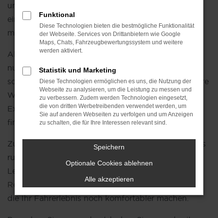
unbenutzt. Sie profitieren somit von den Vorzügen
Funktional
eines
Neuwagens
, ohne den vollen Preis zahlen zu
Diese Technologien bieten die bestmögliche Funktionalität
müssen.
der Webseite. Services von Drittanbietern wie Google
Maps, Chats, Fahrzeugbewertungssystem und weitere
werden aktiviert.
Als Ihr VW Autohaus Jahren bieten wir Ihnen nicht
nur eine große Auswahl an Tageszulassungen,
Statistik und Marketing
sondern auch eine individuelle Beratung, die auf Ihre
Diese Technologien ermöglichen es uns, die Nutzung der
Webseite zu analysieren, um die Leistung zu messen und
Wünsche und Bedürfnisse abgestimmt ist. Unsere
zu verbessern. Zudem werden Technologien eingesetzt,
die von dritten Werbetreibenden verwendet werden, um
Expertise hilft Ihnen dabei, das ideale Fahrzeug zu
Sie auf anderen Webseiten zu verfolgen und um Anzeigen
finden, das perfekt zu Ihrem Lebensstil passt.
zu schalten, die für Ihre Interessen relevant sind.
Zusätzlich bieten wir Ihnen eine Vielzahl an Services
Speichern
rund um VW, wie flexible Finanzierungs- und
Optionale Cookies ablehnen
Leasingmöglichkeiten, professionelle
Wartung und
Alle akzeptieren
Reparaturen
sowie hochwertige Zubehörprodukte,
die Ihr Fahrerlebnis noch komfortabler machen.