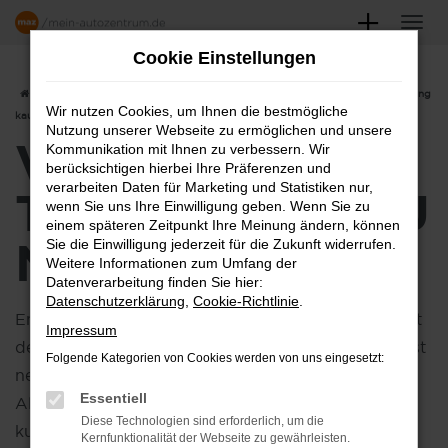
Zum
Hauptinhalt
Cookie Einstellungen
springen
Startseite
Hersteller
VW
VW T-Cross
VW T-Cross Tageszulassung
Wir nutzen Cookies, um Ihnen die bestmögliche
kaufen
Nutzung unserer Webseite zu ermöglichen und unsere
VW T-CROSS
Kommunikation mit Ihnen zu verbessern. Wir
berücksichtigen hierbei Ihre Präferenzen und
verarbeiten Daten für Marketing und Statistiken nur,
TAGESZULASSU
wenn Sie uns Ihre Einwilligung geben. Wenn Sie zu
einem späteren Zeitpunkt Ihre Meinung ändern, können
NG KAUFEN
Sie die Einwilligung jederzeit für die Zukunft widerrufen.
Weitere Informationen zum Umfang der
Datenverarbeitung finden Sie hier:
Datenschutzerklärung
,
Cookie-Richtlinie
.
Entdecken Sie die Vorteile einer
Tageszulassung
mit
Impressum
dem T-Cross, die perfekten Wahl für alle, die ein fast
Folgende Kategorien von Cookies werden von uns eingesetzt:
neues Fahrzeug zu einem attraktiven Preis suchen.
Essentiell
Als Tageszulassung wurde das Fahrzeug nur für
Diese Technologien sind erforderlich, um die
kurze Zeit im Autohaus genutzt und ist praktisch
Kernfunktionalität der Webseite zu gewährleisten.