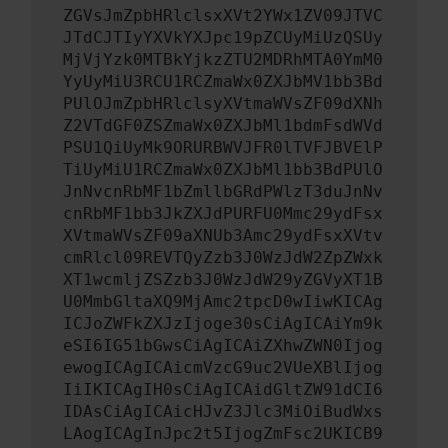
ZGVsJmZpbHRlclsxXVt2YWx1ZV09JTVC
JTdCJTIyYXVkYXJpc19pZCUyMiUzQSUy
MjVjYzk0MTBkYjkzZTU2MDRhMTA0YmM0
YyUyMiU3RCU1RCZmaWx0ZXJbMV1bb3Bd
PUlOJmZpbHRlclsyXVtmaWVsZF09dXNh
Z2VTdGF0ZSZmaWx0ZXJbMl1bdmFsdWVd
PSU1QiUyMk9ORURBWVJFR0lTVFJBVElP
TiUyMiU1RCZmaWx0ZXJbMl1bb3BdPUlO
JnNvcnRbMF1bZmllbGRdPWlzT3duJnNv
cnRbMF1bb3JkZXJdPURFU0Mmc29ydFsx
XVtmaWVsZF09aXNUb3Amc29ydFsxXVtv
cmRlcl09REVTQyZzb3J0WzJdW2ZpZWxk
XT1wcmljZSZzb3J0WzJdW29yZGVyXT1B
U0MmbGltaXQ9MjAmc2tpcD0wIiwKICAg
ICJoZWFkZXJzIjoge30sCiAgICAiYm9k
eSI6IG51bGwsCiAgICAiZXhwZWN0Ijog
ewogICAgICAicmVzcG9uc2VUeXBlIjog
IiIKICAgIH0sCiAgICAidGltZW91dCI6
IDAsCiAgICAicHJvZ3Jlc3MiOiBudWxs
LAogICAgInJpc2t5IjogZmFsc2UKICB9