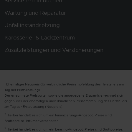
Servicetermin buchen
Wartung und Reparatur
Unfallinstandsetzung
Karosserie- & Lackzentrum
Zusatzleistungen und Versicherungen
1
Ehemaliger Neupreis (Unverbindliche Preisempfehlung des Herstellers am
Tag der Erstzulassung).
Der errechnete Preisvorteil sowie die angegebene Ersparnis errechnet sich
gegenüber der ehemaligen unverbindlichen Preisempfehlung des Herstellers
am Tag der Erstzulassung (Neupreis).
2
Hierbei handelt es sich um ein Finanzierungs-Angebot. Preise sind
Bruttopreise. Irrtümer vorbehalten.
3
Hierbei handelt es sich um ein Leasing-Angebot. Preise sind Bruttopreise.