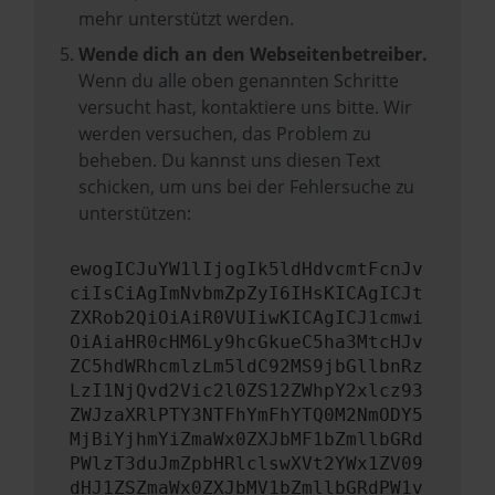
mehr unterstützt werden.
Wende dich an den Webseitenbetreiber.
Wenn du alle oben genannten Schritte
versucht hast, kontaktiere uns bitte. Wir
werden versuchen, das Problem zu
beheben. Du kannst uns diesen Text
schicken, um uns bei der Fehlersuche zu
unterstützen:
ewogICJuYW1lIjogIk5ldHdvcmtFcnJv
ciIsCiAgImNvbmZpZyI6IHsKICAgICJt
ZXRob2QiOiAiR0VUIiwKICAgICJ1cmwi
OiAiaHR0cHM6Ly9hcGkueC5ha3MtcHJv
ZC5hdWRhcmlzLm5ldC92MS9jbGllbnRz
LzI1NjQvd2Vic2l0ZS12ZWhpY2xlcz93
ZWJzaXRlPTY3NTFhYmFhYTQ0M2NmODY5
MjBiYjhmYiZmaWx0ZXJbMF1bZmllbGRd
PWlzT3duJmZpbHRlclswXVt2YWx1ZV09
dHJ1ZSZmaWx0ZXJbMV1bZmllbGRdPW1v