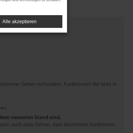
rfolgen und um Anzeigen zu schalten,
Alle akzeptieren
mmter Seiten verhindern. Funktioniert die Seite in
en.
f dem neuesten Stand sind.
rn kann auch dazu führen, dass bestimmte Funktionen