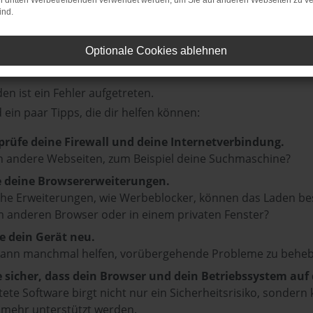
on dritten Werbetreibenden verwendet werden, um Sie auf anderen Webseiten zu ve
ind.
Optionale Cookies ablehnen
r: Network Error
en ist ein Fehler aufgetreten.
d ein paar Tipps, die dir helfen können:
prüfe deine Firewall und deine Internetverbindung.
 andere Webseiten, zum Beispiel deine Suchmaschine?
e deine Browsererweiterungen.
e Erweiterungen, wie Werbeblocker, können das Laden besti
 anderen Browser oder in einem privaten Fenster?
e dein Gerät neu.
kann manchmal helfen, vorübergehende Probleme zu beheb
e sicher, dass dein Browser und dein Betriebssystem au
tete Software birgt nicht nur ein Sicherheitsrisiko, sonde
 mehr unterstützt werden.