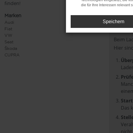
Technologien eingesetzt, die v
finden!
die für Ihre Interessen relevant s
Marken
Speichern
Audi
Fehle
Fiat
VW
Beim Lad
Seat
Hier sin
Škoda
CUPRA
Über
Laden
Prüf
Manch
einem
Start
Das 
Stell
Veral
nicht