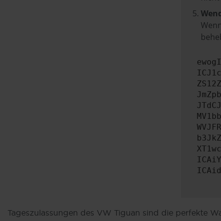
Wend
Wenn 
beheb
ewog
ICJ1
ZS12
JmZp
JTdC
MV1b
WVJF
b3Jk
XT1w
ICAi
ICAi
Tageszulassungen des VW Tiguan sind die perfekte Wah