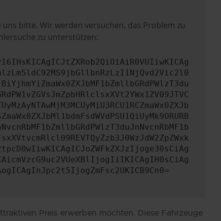
e uns bitte. Wir werden versuchen, das Problem zu
hlersuche zu unterstützen:
yI6IHsKICAgICJtZXRob2QiOiAiR0VUIiwKICAg
mlzLm5ldC92MS9jbGllbnRzLzI1NjQvd2Vic2l0
jBiYjhmYiZmaWx0ZXJbMF1bZmllbGRdPWlzT3du
GRdPW1vZGVsJmZpbHRlclsxXVt2YWx1ZV09JTVC
TUyMzAyNTAwMjM3MCUyMiU3RCU1RCZmaWx0ZXJb
SZmaWx0ZXJbMl1bdmFsdWVdPSU1QiUyMk9ORURB
nNvcnRbMF1bZmllbGRdPWlzT3duJnNvcnRbMF1b
FsxXVtvcmRlcl09REVTQyZzb3J0WzJdW2ZpZWxk
2tpcD0wIiwKICAgICJoZWFkZXJzIjoge30sCiAg
CAicmVzcG9uc2VUeXBlIjogIiIKICAgIH0sCiAg
AogICAgInJpc2t5IjogZmFsc2UKICB9Cn0=
attraktiven Preis erwerben möchten. Diese Fahrzeuge