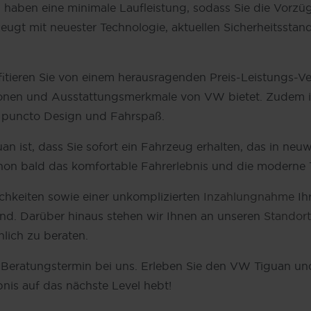
d haben eine minimale Laufleistung, sodass Sie die Vor
gt mit neuester Technologie, aktuellen Sicherheitsstand
ieren Sie von einem herausragenden Preis-Leistungs-Verhä
ionen und Ausstattungsmerkmale von VW bietet. Zudem is
in puncto Design und Fahrspaß.
n ist, dass Sie sofort ein Fahrzeug erhalten, das in neu
on bald das komfortable Fahrerlebnis und die moderne
chkeiten sowie einer unkomplizierten
Inzahlungnahme
Ih
nd. Darüber hinaus stehen wir Ihnen an unseren
Standor
lich zu beraten.
 Beratungstermin bei uns. Erleben Sie den VW Tiguan und
bnis auf das nächste Level hebt!