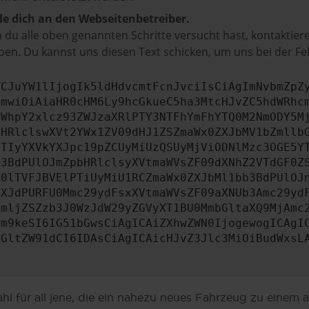
e dich an den Webseitenbetreiber.
du alle oben genannten Schritte versucht hast, kontaktier
en. Du kannst uns diesen Text schicken, um uns bei der Fe
ICJuYW1lIjogIk5ldHdvcmtFcnJvciIsCiAgImNvbmZpZ
cmwiOiAiaHR0cHM6Ly9hcGkueC5ha3MtcHJvZC5hdWRhc
ZWhpY2xlcz93ZWJzaXRlPTY3NTFhYmFhYTQ0M2NmODY5M
bHRlclswXVt2YWx1ZV09dHJ1ZSZmaWx0ZXJbMV1bZmllb
JTIyYXVkYXJpc19pZCUyMiUzQSUyMjViODNlMzc3OGE5Y
b3BdPUlOJmZpbHRlclsyXVtmaWVsZF09dXNhZ2VTdGF0Z
R0lTVFJBVElPTiUyMiU1RCZmaWx0ZXJbMl1bb3BdPUlOJ
ZXJdPURFU0Mmc29ydFsxXVtmaWVsZF09aXNUb3Amc29yd
cmljZSZzb3J0WzJdW29yZGVyXT1BU0MmbGltaXQ9MjAmc
Ym9keSI6IG51bGwsCiAgICAiZXhwZWN0IjogewogICAgI
dGltZW91dCI6IDAsCiAgICAicHJvZ3Jlc3MiOiBudWxsL
l für all jene, die ein nahezu neues Fahrzeug zu einem 