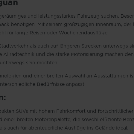
iguan
s, geräumiges und leistungsstarkes Fahrzeug suchen. Beson
epäck benötigen. Mit seinem großzügigen Innenraum, der
Wahl für lange Reisen oder Wochenendausflüge.
 Stadtverkehr als auch auf längeren Strecken unterwegs s
ale Allradtechnik und die starke Motorisierung machen d
n unterwegs sein möchten.
nologien und einer breiten Auswahl an Ausstattungen ist 
nterschiedliche Bedürfnisse anpasst.
n:
pakten SUVs mit hohem Fahrkomfort und fortschrittliche
nd einer breiten Motorenpalette, die sowohl effiziente Ben
als auch für abenteuerliche Ausflüge ins Gelände ideal.