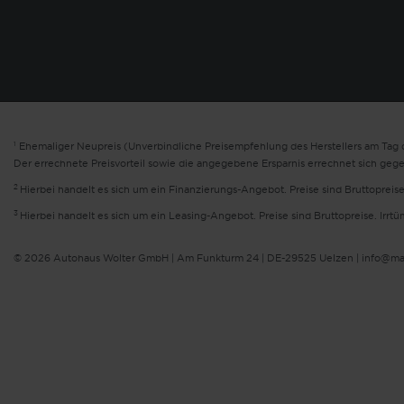
1
Ehemaliger Neupreis (Unverbindliche Preisempfehlung des Herstellers am Tag d
Der errechnete Preisvorteil sowie die angegebene Ersparnis errechnet sich geg
2
Hierbei handelt es sich um ein Finanzierungs-Angebot. Preise sind Bruttopreise
3
Hierbei handelt es sich um ein Leasing-Angebot. Preise sind Bruttopreise. Irrt
© 2026 Autohaus Wolter GmbH | Am Funkturm 24 | DE-29525 Uelzen | info@ma