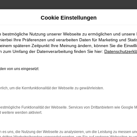
Cookie Einstellungen
fen
ie bestmögliche Nutzung unserer Webseite zu ermöglichen und unsere
ZULASSUNG KAUFEN
hierbei Ihre Präferenzen und verarbeiten Daten für Marketing und Stati
einem späteren Zeitpunkt Ihre Meinung ändern, können Sie die Einwillig
en zum Umfang der Datenverarbeitung finden Sie hier:
Datenschutzerkl
 Tiguan, die perfekten Wahl für alle, die ein fast neues 
im Autohaus genutzt und ist praktisch unbenutzt. Sie p
en von uns eingesetzt:
r eine große Auswahl an Tageszulassungen, sondern auch 
rlich, um die Kernfunktionalität der Webseite zu gewährleisten.
n dabei, das ideale Fahrzeug zu finden, das perfekt zu Ih
estmögliche Funktionalität der Webseite. Services von Drittanbietern wie Google 
rund um VW, wie flexible Finanzierungs- und Leasingmögli
eitere werden aktiviert.
nis noch komfortabler machen.
ebot an Tiguan Tageszulassungen. Wir freuen uns darauf,
 es uns, die Nutzung der Webseite zu analysieren, um die Leistung zu messen u