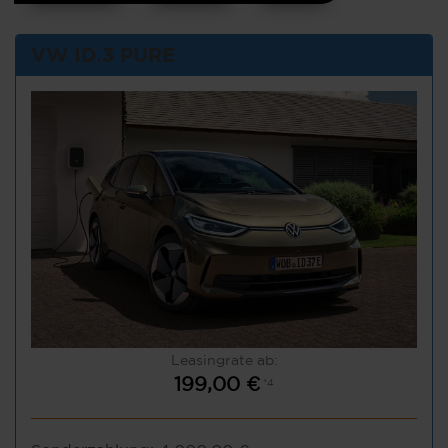
VW ID.3 PURE
Leasingrate ab:
199,00 €
*4