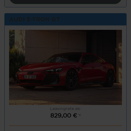
AUDI E-TRON GT
Leasingrate ab:
829,00 €
*6