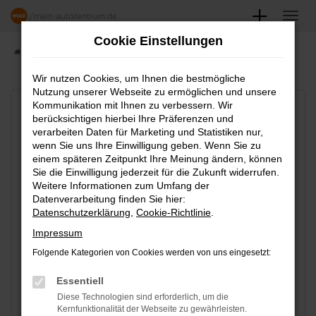
Zum
Hauptinhalt
Cookie Einstellungen
springen
Startseite
Elektrofahrzeuge Leasingrechner
Wir nutzen Cookies, um Ihnen die bestmögliche
Nutzung unserer Webseite zu ermöglichen und unsere
Kommunikation mit Ihnen zu verbessern. Wir
Fahrzeugtyp:
berücksichtigen hierbei Ihre Präferenzen und
verarbeiten Daten für Marketing und Statistiken nur,
Reines Elektro
Plug-In Hybrid
wenn Sie uns Ihre Einwilligung geben. Wenn Sie zu
(BEV)
einem späteren Zeitpunkt Ihre Meinung ändern, können
Sie die Einwilligung jederzeit für die Zukunft widerrufen.
Weitere Informationen zum Umfang der
Zu versteuerndes Einkommen (Haushalt):
Datenverarbeitung finden Sie hier:
45.000
€
Datenschutzerklärung
,
Cookie-Richtlinie
.
Impressum
Hinweis: Das "zvE" steht in Ihrem
Folgende Kategorien von Cookies werden von uns eingesetzt:
Steuerbescheid und ist niedriger als Ihr
Essentiell
Bruttogehalt.
Diese Technologien sind erforderlich, um die
Kernfunktionalität der Webseite zu gewährleisten.