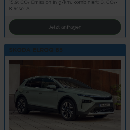
15,9; CO₂ Emission in g/km, kombiniert: 0. CO₂-
Klasse: A.
Jetzt anfragen
SKODA ELROQ 85