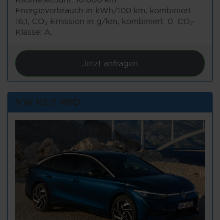
Energieverbrauch in kWh/100 km, kombiniert:
16,1; CO₂ Emission in g/km, kombiniert: 0. CO₂-
Klasse: A.
Jetzt anfragen
VW ID.7 PRO