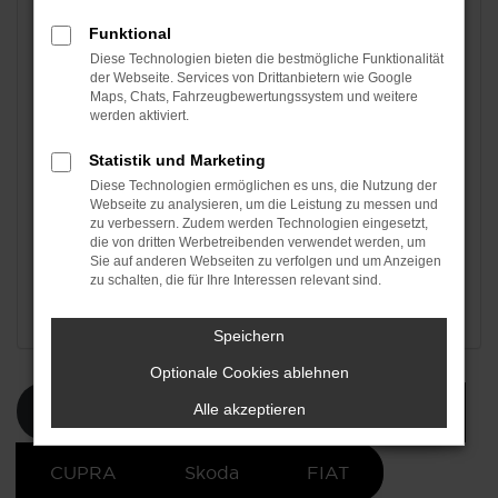
Kinder im Haushalt (unter 18J.):
Funktional
0
1
2+
Diese Technologien bieten die bestmögliche Funktionalität
der Webseite. Services von Drittanbietern wie Google
Maps, Chats, Fahrzeugbewertungssystem und weitere
werden aktiviert.
Ihre voraussichtliche Förderung:
4.000 €
Statistik und Marketing
Diese Technologien ermöglichen es uns, die Nutzung der
Webseite zu analysieren, um die Leistung zu messen und
zu verbessern. Zudem werden Technologien eingesetzt,
Seit dem 19.05.2026 können Anträge für förderfähige
die von dritten Werbetreibenden verwendet werden, um
Sie auf anderen Webseiten zu verfolgen und um Anzeigen
Elektro- und Plug-in-Hybridfahrzeuge gestellt werden.
zu schalten, die für Ihre Interessen relevant sind.
Die Berechnung ist eine unverbindliche Schätzung. Es
gelten die jeweils aktuellen Förderbedingungen.
Speichern
Optionale Cookies ablehnen
Alle
Alle akzeptieren
VW
VW Nfz
Audi
CUPRA
Skoda
FIAT