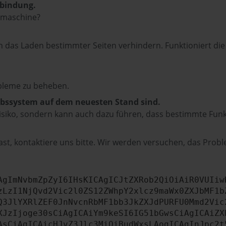
rbindung.
hmaschine?
das Laden bestimmter Seiten verhindern. Funktioniert die
bleme zu beheben.
iebssystem auf dem neuesten Stand sind.
tsrisiko, sondern kann auch dazu führen, dass bestimmte Fun
st, kontaktiere uns bitte. Wir werden versuchen, das Prob
AgImNvbmZpZyI6IHsKICAgICJtZXRob2QiOiAiR0VUIiw
zLzI1NjQvd2Vic2l0ZS12ZWhpY2xlcz9maWx0ZXJbMF1b
Q3JlYXRlZEF0JnNvcnRbMF1bb3JkZXJdPURFU0Mmd2Vic
XJzIjoge30sCiAgICAiYm9keSI6IG51bGwsCiAgICAiZX
AsCiAgICAicHJvZ3Jlc3MiOiBudWxsLAogICAgInJpc2t