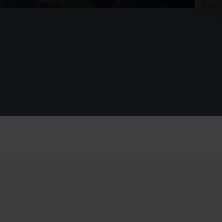
Der LEAPMOTOR B05 - ab 179,- € mtl.
Der
leasen
mtl.
Privatleasing - mit Elektroförderung
Priv
Beitrag lesen
Beit
nergieverbrauch in kWh/100 km, kombiniert: 15,8. CO₂
Energi
mission in g/km, kombiniert: 0; CO₂-Klasse A. Elektrische
Emissi
eichweite 401km.
Reich