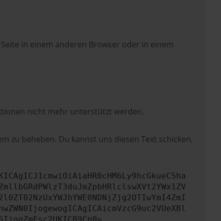
 Seite in einem anderen Browser oder in einem
ktionen nicht mehr unterstützt werden.
lem zu beheben. Du kannst uns diesen Text schicken,
KICAgICJ1cmwiOiAiaHR0cHM6Ly9hcGkueC5ha
ZmllbGRdPWlzT3duJmZpbHRlclswXVt2YWx1ZV
2l0ZT02NzUxYWJhYWE0NDNjZjg2OTIwYmI4ZmI
hwZWN0IjogewogICAgICAicmVzcG9uc2VUeXBl
5IjogZmFsc2UKICB9Cn0=