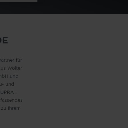
DE
rtner für
aus Wolter
mbH und
u- und
CUPRA ,
mfassendes
 zu Ihrem