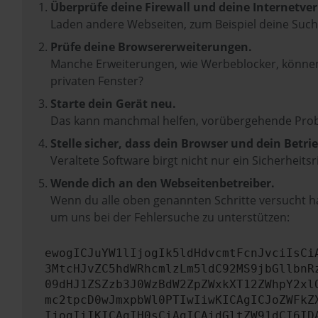
Überprüfe deine Firewall und deine Internetve
Laden andere Webseiten, zum Beispiel deine Suc
Prüfe deine Browsererweiterungen.
Manche Erweiterungen, wie Werbeblocker, können 
privaten Fenster?
Starte dein Gerät neu.
Das kann manchmal helfen, vorübergehende Pro
Stelle sicher, dass dein Browser und dein Betr
Veraltete Software birgt nicht nur ein Sicherhei
Wende dich an den Webseitenbetreiber.
Wenn du alle oben genannten Schritte versucht ha
um uns bei der Fehlersuche zu unterstützen:
ewogICJuYW1lIjogIk5ldHdvcmtFcnJvciIsCi
3MtcHJvZC5hdWRhcmlzLm5ldC92MS9jbGllbnR
09dHJ1ZSZzb3J0WzBdW2ZpZWxkXT12ZWhpY2xl
mc2tpcD0wJmxpbWl0PTIwIiwKICAgICJoZWFkZ
IjogIiIKICAgIH0sCiAgICAidGltZW91dCI6ID