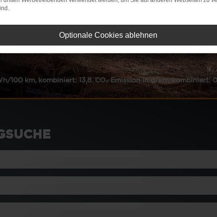
on dritten Werbetreibenden verwendet werden, um Sie auf anderen Webseiten zu ve
ind.
Optionale Cookies ablehnen
auch in l/100 km, kombiniert: 6,3. CO₂ Emission in g/km, kombinie
GSUCHE