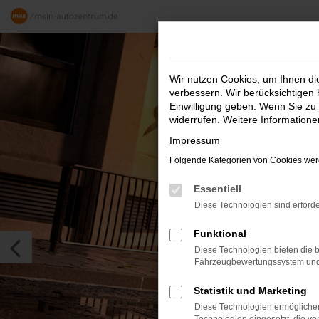
Zum
Hauptinhalt
springen
Wir nutzen Cookies, um Ihnen d
verbessern. Wir berücksichtigen 
Einwilligung geben. Wenn Sie zu 
DER
widerrufen. Weitere Information
Impressum
Priva
Folgende Kategorien von Cookies werd
Essentiell
Diese Technologien sind erforde
Funktional
Diese Technologien bieten die b
Fahrzeugbewertungssystem und w
Statistik und Marketing
Diese Technologien ermöglichen