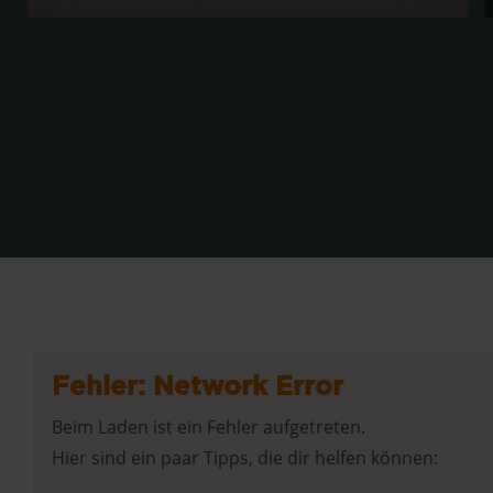
Der LEAPMOTOR C10 - ab 274,- € mtl.
leasen
Privatleasing - mit Elektroförderung
Beitrag lesen
Energieverbrauch in kWh/100 km, kombiniert: 18,5. CO₂
E
Emission in g/km, kombiniert: 0; CO₂-Klasse A. Elektrische
E
Reichweite 425 km.
R
Fehler: Network Error
Beim Laden ist ein Fehler aufgetreten.
Hier sind ein paar Tipps, die dir helfen können: