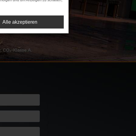
rfolgen und um Anzeigen zu schalten,
Alle akzeptieren
rt: 144. CO₂-Klasse: E.