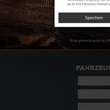
Technologien eingesetzt, die v
die für Ihre Interessen relevant s
Speichern
Kraftstoffverbr
FAHRZEU