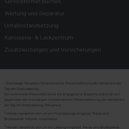
Servicetermin buchen
Wartung und Reparatur
Unfallinstandsetzung
Karosserie- & Lackzentrum
Zusatzleistungen und Versicherungen
1
Ehemaliger Neupreis (Unverbindliche Preisempfehlung des Herstellers am
Tag der Erstzulassung).
Der errechnete Preisvorteil sowie die angegebene Ersparnis errechnet sich
gegenüber der ehemaligen unverbindlichen Preisempfehlung des Herstellers
am Tag der Erstzulassung (Neupreis).
2
Hierbei handelt es sich um ein Finanzierungs-Angebot. Preise sind
Bruttopreise. Irrtümer vorbehalten.
3
Hierbei handelt es sich um ein Leasing-Angebot. Preise sind Bruttopreise.