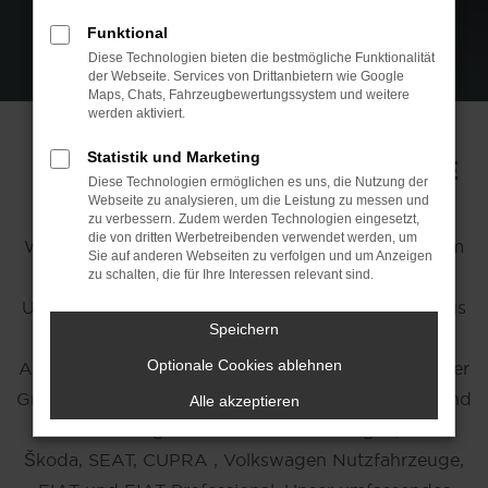
Funktional
Diese Technologien bieten die bestmögliche Funktionalität
der Webseite. Services von Drittanbietern wie Google
Maps, Chats, Fahrzeugbewertungssystem und weitere
werden aktiviert.
Statistik und Marketing
MAZ / MEIN-AUTOZENTRUM.DE
Diese Technologien ermöglichen es uns, die Nutzung der
Webseite zu analysieren, um die Leistung zu messen und
zu verbessern. Zudem werden Technologien eingesetzt,
die von dritten Werbetreibenden verwendet werden, um
Willkommen bei maz/mein-autozentrum.de – Ihrem
Sie auf anderen Webseiten zu verfolgen und um Anzeigen
kompetenten Partner für Mobilität. Unsere
zu schalten, die für Ihre Interessen relevant sind.
Unternehmensgruppe, bestehend aus der Autohaus
Speichern
Wolter GmbH, Dannacker & Laudien GmbH,
Optionale Cookies ablehnen
Autohaus Könecke M&M GmbH und Autohaus Niber
GmbH, bietet Ihnen eine breite Auswahl an Neu- und
Alle akzeptieren
Gebrauchtwagen der Marken Volkswagen, Audi,
Škoda, SEAT, CUPRA , Volkswagen Nutzfahrzeuge,