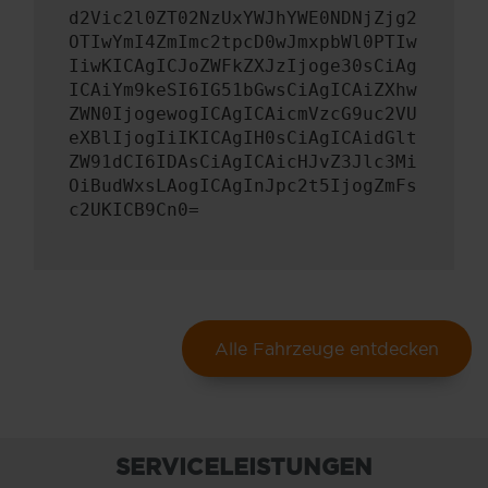
d2Vic2l0ZT02NzUxYWJhYWE0NDNjZjg2
OTIwYmI4ZmImc2tpcD0wJmxpbWl0PTIw
IiwKICAgICJoZWFkZXJzIjoge30sCiAg
ICAiYm9keSI6IG51bGwsCiAgICAiZXhw
ZWN0IjogewogICAgICAicmVzcG9uc2VU
eXBlIjogIiIKICAgIH0sCiAgICAidGlt
ZW91dCI6IDAsCiAgICAicHJvZ3Jlc3Mi
OiBudWxsLAogICAgInJpc2t5IjogZmFs
c2UKICB9Cn0=
Alle Fahrzeuge entdecken
SERVICELEISTUNGEN