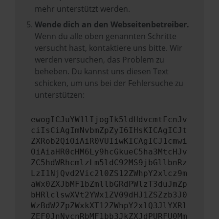
mehr unterstützt werden.
Wende dich an den Webseitenbetreiber.
Wenn du alle oben genannten Schritte
versucht hast, kontaktiere uns bitte. Wir
werden versuchen, das Problem zu
beheben. Du kannst uns diesen Text
schicken, um uns bei der Fehlersuche zu
unterstützen:
ewogICJuYW1lIjogIk5ldHdvcmtFcnJv
ciIsCiAgImNvbmZpZyI6IHsKICAgICJt
ZXRob2QiOiAiR0VUIiwKICAgICJ1cmwi
OiAiaHR0cHM6Ly9hcGkueC5ha3MtcHJv
ZC5hdWRhcmlzLm5ldC92MS9jbGllbnRz
LzI1NjQvd2Vic2l0ZS12ZWhpY2xlcz9m
aWx0ZXJbMF1bZmllbGRdPWlzT3duJmZp
bHRlclswXVt2YWx1ZV09dHJ1ZSZzb3J0
WzBdW2ZpZWxkXT12ZWhpY2xlQ3JlYXRl
ZEF0JnNvcnRbMF1bb3JkZXJdPURFU0Mm